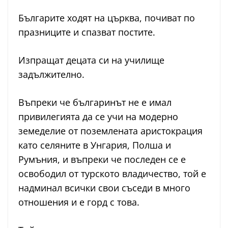
Българите ходят на църква, почиват по
празниците и спазват постите.
Изпращат децата си на училище
задължително.
Въпреки че българинът не е имал
привилегията да се учи на модерно
земеделие от поземлената аристокрация
като селяните в Унгария, Полша и
Румъния, и въпреки че последен се е
освободил от турското владичество, той е
надминал всички свои съседи в много
отношения и е горд с това.