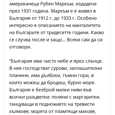
американеца Рубен Маркъм, издадена
през 1931 година. Маркъм е е живял в
България от 1912 г. до 1933 г. Особено
интересно е описанието на манталитета
на българите от тридесетте години. Какво
се случва после и защо… Всеки сам да си
отговори.
“България има чисто небе и ярко слънце.
В нея господстват сурови, заплашителни
планини, има дълбоки, тъмни гори, в
които можеш да бродиш, бурно море.
България е безброй малки ниви във
всички разцветки; поляни с маргаритки,
танцуващи в подножието на тревисти
хълмове; морета от пламтящи макове,