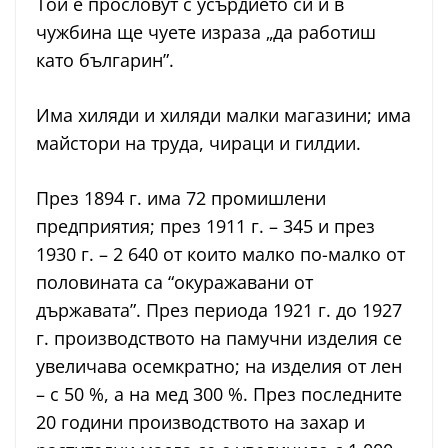
Той е прословут с усърдието си и в
чужбина ще чуете израза „да работиш
като българин”.
Има хиляди и хиляди малки магазини; има
майстори на труда, чираци и гилдии.
През 1894 г. има 72 промишлени
предприятия; през 1911 г. – 345 и през
1930 г. – 2 640 от които малко по-малко от
половината са “окуражавани от
държавата”. През периода 1921 г. до 1927
г. производството на памучни изделия се
увеличава осемкратно; на изделия от лен
– с 50 %, а на мед 300 %. През последните
20 години производството на захар и