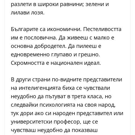
разлети в широки равнини; зелени и
лилави лозя.
Българите са икономични. Пестеливостта
им е пословична. Да живееш с малко е
основна добродетел. Да пилееш е
едновременно глупаво и грешно.
Скромността е национален идеал.
В други страни по-видните представители
на интелигенцията биха се чувствали
неудобно да пътуват в трета класа, но
следвайки психологията на своя народ,
тук дори ако си народен представител или
университетски професор, ще се
чувстваш неудобно да показваш