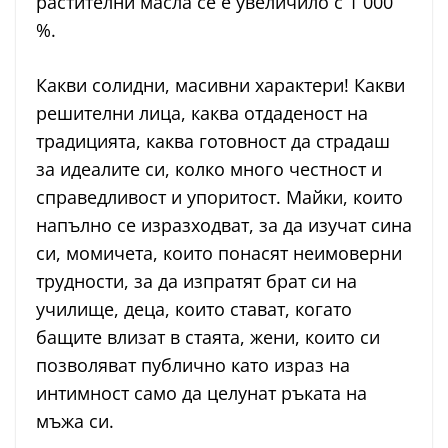
растителни масла се е увеличило с 1 000
%.
Какви солидни, масивни характери! Какви
решителни лица, каква отдаденост на
традицията, каква готовност да страдаш
за идеалите си, колко много честност и
справедливост и упоритост. Майки, които
напълно се изразходват, за да изучат сина
си, момичета, които понасят неимоверни
трудности, за да изпратят брат си на
училище, деца, които стават, когато
бащите влизат в стаята, жени, които си
позволяват публично като израз на
интимност само да целунат ръката на
мъжа си.