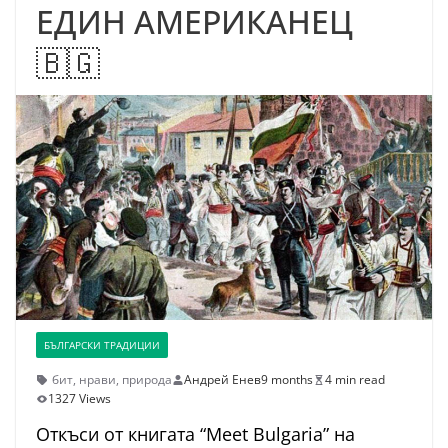
ЕДИН АМЕРИКАНЕЦ
🇧🇬
БЪЛГАРСКИ ТРАДИЦИИ
бит
,
нрави
,
природа
Андрей Енев
9 months
4 min read
1327 Views
Откъси от книгата “Meet Bulgaria” на