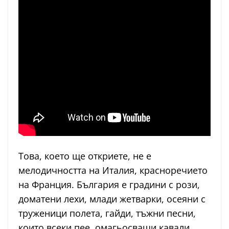
Това, което ще откриете, не е
мелодичността на Италия, красноречието
на Франция. България е градини с рози,
доматени лехи, млади жетварки, осеяни с
труженици полета, гайди, тъжни песни,
които всеки пее, омагьосващи кавали,