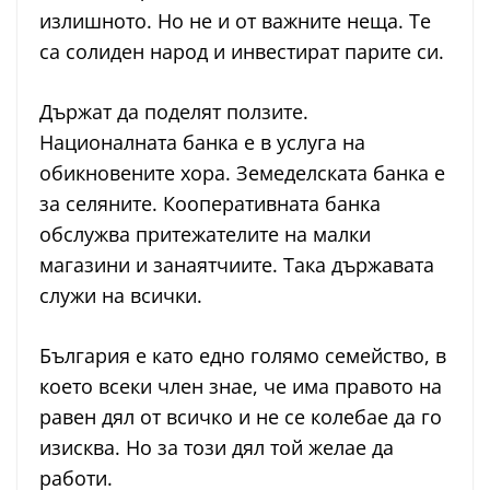
излишното. Но не и от важните неща. Те
са солиден народ и инвестират парите си.
Държат да поделят ползите.
Националната банка е в услуга на
обикновените хора. Земеделската банка е
за селяните. Кооперативната банка
обслужва притежателите на малки
магазини и занаятчиите. Така държавата
служи на всички.
България е като едно голямо семейство, в
което всеки член знае, че има правото на
равен дял от всичко и не се колебае да го
изисква. Но за този дял той желае да
работи.