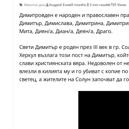
Именни дни
Андрей Енев
9 months
3 min read
795 Views
Димитровден е народен и православен праз
Димитър, Димислава, Димитрина, Димитрия
Мита, Диян/а, Диан/a, Деян/а, Драго.
Свети Димитър е роден през III век в гр.
Херкул възлага този пост на Димитър, койт
слави християнската вяра. Недоволен от н
влезли в килията му и го убиват с копие п
светец, а жителите на Солун започват да г