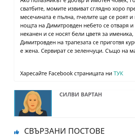
Ако полазникът е добър и имотен човек, г
сватбите, момите извиват сглядно хоро пр
месечината е пълна, пчелите ще се роят и
нощта на Димитровден небето се отваря и 
неканен и се носят бели цветя за именика, 
Димитровден на трапезата се приготвя кур
е жена. Сервират се зеленчуци. Също на ма
Харесайте Facebook страницата ни
ТУК
СИЛВИ ВАРТАН
СВЪРЗАНИ ПОСТОВЕ