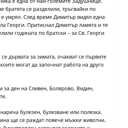
зника е една от най-големите Задушници.
е братята се разделили, тръгвайки по
ой е умрял. След време Димитър видял една
яла Георги. Притиснал Димитър ламята и тя
лили годината по братски – за Св. Георги
 се дървата за зимата, очакват се първите
които могат да започнат работа на друго
и за ден на Сливен, Болярово, Видин,
те.
 нарича булезен, булезване или полязка.
дина ще се раждат повече мъжки животни.