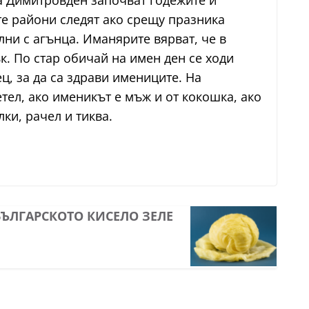
На Димитровден започват годежите и
те райони следят ако срещу празника
лни с агънца. Иманярите вярват, че в
. По стар обичай на имен ден се ходи
ец, за да са здрави имениците. На
тел, ако именикът е мъж и от кокошка, ако
ки, рачел и тиква.
БЪЛГАРСКОТО КИСЕЛО ЗЕЛЕ