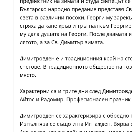
предвестник на зимата и студа светецът се
Българско народно предание представя Св.
света в различни посоки. Георги му зарекъ
стряха да капе кръв и тръгнал към Георгие
му дала душата на Георги. После двамата я
лятото, а за Св. Димитър зимата.
Димитровден е и традиционния край на стоп
снегове. В традиционното общество на тоз
място.
Характерни са и трите дни след Димитровде
Айтос и Радомир. Професионален празник е
Димитровден се характеризира с обредно п
Изпълнява се също и на Игнажден. Вярва с