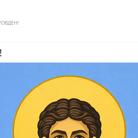
РОВДЕН!
!