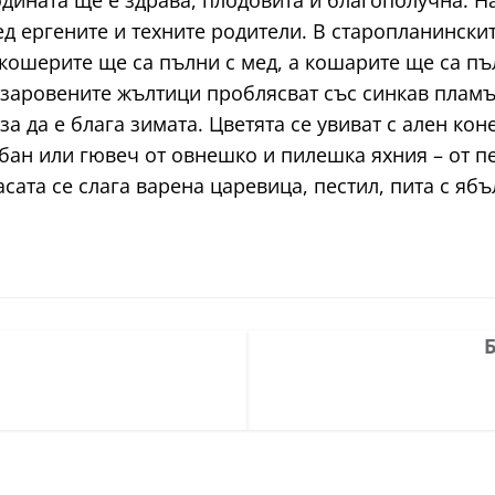
одината ще е здрава, плодовита и благополучна. 
ед ергените и техните родители. В старопланински
 кошерите ще са пълни с мед, а кошарите ще са пъ
заровените жълтици проблясват със синкав пламък
за да е блага зимата. Цветята се увиват с ален кон
бан или гювеч от овнешко и пилешка яхния – от пе
сата се слага варена царевица, пестил, пита с ябъл