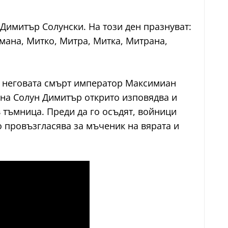
Димитър Солунски. На този ден празнуват:
мана, Митко, Митра, Митка, Митрана,
лед неговата смърт император Максимиан
л на Солун Димитър открито изповядва и
 тъмница. Преди да го осъдят, войници
го провъзгласява за мъченик на вярата и