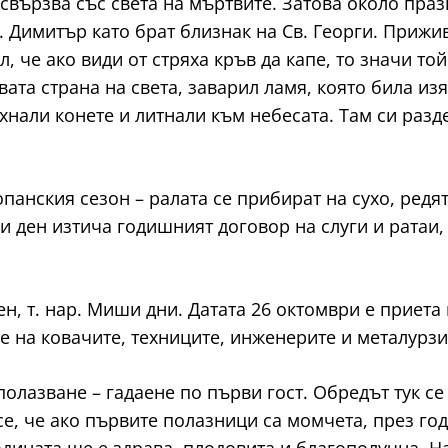
 свързва със света на мъртвите. Затова около пра
 Димитър като брат близнак на Св. Георги. Прижив
л, че ако види от стряха кръв да капе, то значи т
вата страна на света, заварил ламя, която била из
хнали конете и литнали към небесата. Там си разде
анския сезон – ралата се прибират на сухо, редят
и ден изтича годишният договор на слуги и ратаи, 
н, т. нар. Миши дни. Датата 26 октомври е приета 
 на ковачите, техниците, инженерите и металурзи
олазване – гадаене по първи гост. Обредът тук се
е, че ако първите полазници са момчета, през го