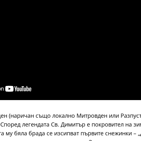
ен (наричан също локално Митровден или Разпуст
 Според легендата Св. Димитър е покровител на зим
ата му бяла брада се изсипват първите снежинки – „