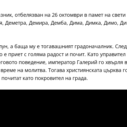
ник, отбелязван на 26 октомври в памет на свети 
, Деметра, Демира, Демба, Дима, Димка, Димо, Ди
 Солун, а баща му е тогавашният градоначалник. С
о е приет с голяма радост и почит. Като управите
еговото поведение, император Галерий го хвърля в
о време на молитва. Тогава християнската църква 
о почитат като покровител на града.