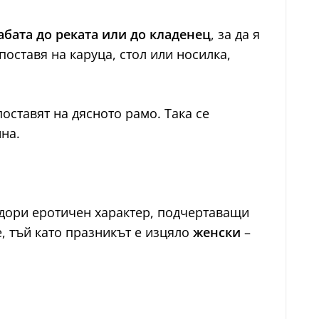
абата до реката или до кладенец
, за да я
оставя на каруца, стол или носилка,
поставят на дясното рамо. Така се
на.
 дори еротичен характер, подчертаващи
, тъй като празникът е изцяло
женски
–