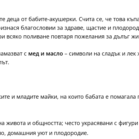
те деца от бабите-акушерки. Счита се, че това к
изнася благословии за здраве, щастие и плодороди
при всяко поливане повтаря пожелания за дълъг жи
намазват с
мед и масло
– символи на сладък и лек 
път.
ките и младите майки, на които бабата е помагала
а живота и общността; често украсявани с фигури 
ло, домашния уют и плодородие.