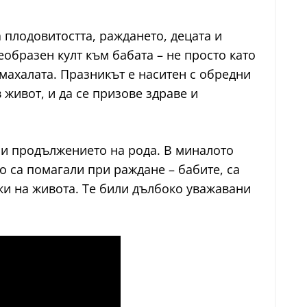
 плодовитостта, раждането, децата и
оеобразен култ към бабата – не просто като
 махалата. Празникът е наситен с обредни
 живот, и да се призове здраве и
 и продължението на рода. В миналото
о са помагали при раждане – бабите, са
ки на живота. Те били дълбоко уважавани