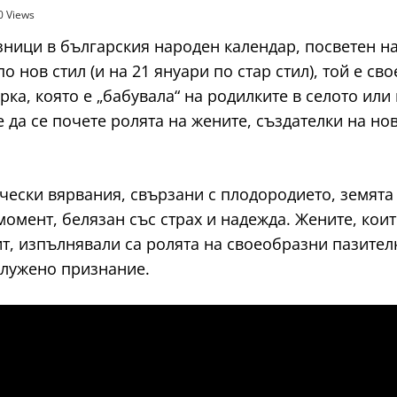
0 Views
зници в българския народен календар, посветен на
 нов стил (и на 21 януари по стар стил), той е св
ка, която е „бабувала“ на родилките в селото или
е да се почете ролята на жените, създателки на нов
чески вярвания, свързани с плодородието, земята
омент, белязан със страх и надежда. Жените, коит
т, изпълнявали са ролята на своеобразни пазител
служено признание.