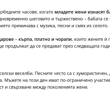
добедните часове, когато
младите жени изнасят б
дновременно шеговито и тържествено – бабата се п
ието преминава с музика, песни и смях из селото.
дарове
–
кърпа, платно и чорапи
, които жените ѝ 
ще продължат да се предават през следващата годи
елски веселби. Песните често са с хумористичен,
а. Мъжете на този ден имат по-ограничено участие
ст и свързване между поколенията жени.