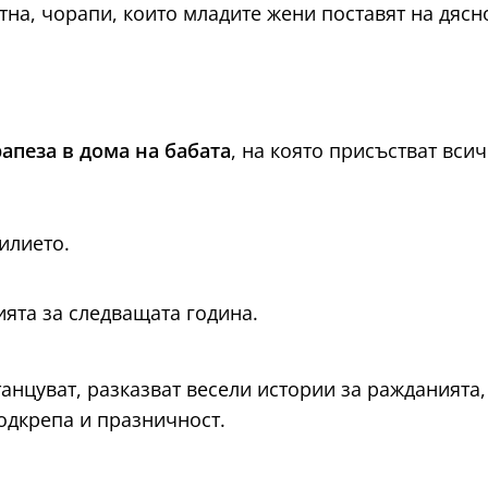
тна, чорапи, които младите жени поставят на дясн
апеза в дома на бабата
, на която присъстват всич
илието.
ята за следващата година.
танцуват, разказват весели истории за ражданията
одкрепа и празничност.