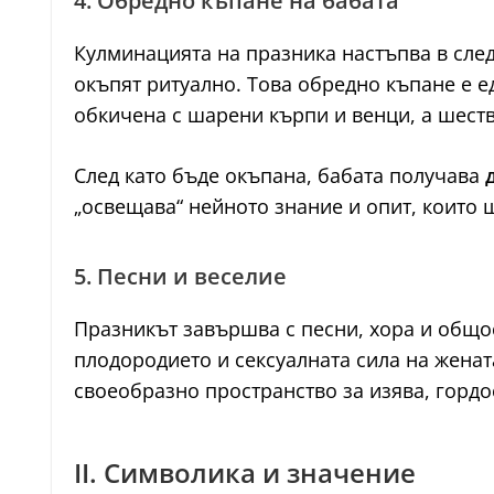
4. Обредно къпане на бабата
Кулминацията на празника настъпва в сле
окъпят ритуално. Това обредно къпане е е
обкичена с шарени кърпи и венци, а шеств
След като бъде окъпана, бабата получава
„освещава“ нейното знание и опит, които 
5. Песни и веселие
Празникът завършва с песни, хора и общос
плодородието и сексуалната сила на женат
своеобразно пространство за изява, гордо
II. Символика и значение