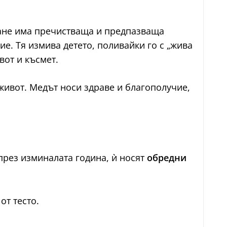
ъпане има пречистваща и предпазваща
е. Тя измива детето, поливайки го с „жива
вот и късмет.
живот. Медът носи здраве и благополучие,
 през изминалата година, ѝ носят
обредни
от тесто.