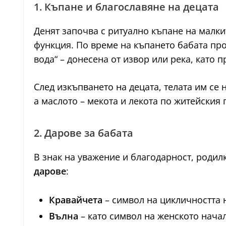
1. Къпане и благославяне на децата
Денят започва с ритуално къпане на малки
функция. По време на къпането бабата про
вода“ – донесена от извор или река, като 
След изкъпването на децата, телата им се 
а маслото – мекота и лекота по житейския 
2. Дарове за бабата
В знак на уважение и благодарност, родил
дарове
:
Кравайчета
– символ на цикличността н
Вълна
– като символ на женското нача