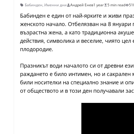
Бабинден
,
Именни дни
Андрей Енев
1 year
5 min read
51
Бабинден е един от най-ярките и живи пра
женското начало. Отбелязван на 8 януари по
възрастна жена, а като традиционна акушер
действия, символика и веселие, чиято цел 
плодородие.
Празникът води началото си от древни ези
раждането е било интимен, но и сакрален м
били носителки на специално знание и опи
от обществото и в този ден получавали за