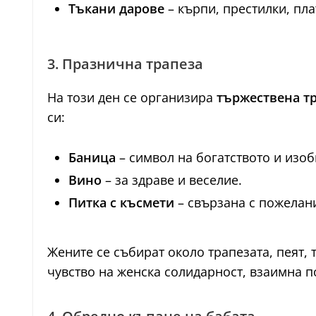
Тъкани дарове
– кърпи, престилки, пла
3. Празнична трапеза
На този ден се организира
тържествена тр
си:
Баница
– символ на богатството и изоб
Вино
– за здраве и веселие.
Питка с късмети
– свързана с пожелани
Жените се събират около трапезата, пеят, 
чувство на женска солидарност, взаимна п