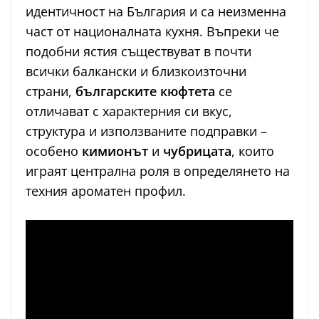
идентичност на България и са неизменна
част от националната кухня. Въпреки че
подобни ястия съществуват в почти
всички балкански и близкоизточни
страни,
българските кюфтета
се
отличават с характерния си вкус,
структура и използваните подправки –
особено
кимионът
и
чубрицата
, които
играят централна роля в определянето на
техния ароматен профил.