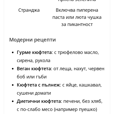
Странджа
Включва пиперена
паста или люта чушка
за пикантност
Модерни рецепти
Гурме кюфтета
: с трюфелово масло,
сирена, рукола
Веган кюфтета
: от леща, нахут, червен
боб или гъби
Кюфтета с пълнеж
: с яйце, кашкавал,
сушени домати
Диетични кюфтета
: печени, без хляб,
с по-слабо месо (например пуешко)