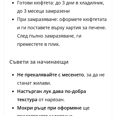
Готови кюфтета: до 3 дни в хладилник,
до 3 месеца замразени
При замразяване: оформете кюфтетата
и ги поставете върху хартия за печене.
След пълно замразяване, ги
преместете в плик.
Съвети за начинаещи
Не прекалявайте с месенето
, за да не
станат жилави.
Настърган лук дава по-добра
текстура
от нарязан.
Мокри ръце при оформяне
ще