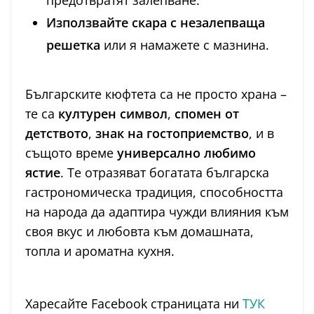
предотвратят залепване.
Използвайте скара с незалепваща
решетка
или я намажете с мазнина.
Българските кюфтета са не просто храна –
те са
културен символ
,
спомен от
детството
,
знак на гостоприемство
, и в
същото време
универсално любимо
ястие
. Те отразяват богатата българска
гастрономическа традиция, способността
на народа да адаптира чужди влияния към
своя вкус и любовта към домашната,
топла и ароматна кухня.
Харесайте Facebook страницата ни
ТУК