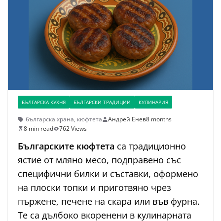
БЪЛГАРСКА КУХНЯ
БЪЛГАРСКИ ТРАДИЦИИ
КУЛИНАРИЯ
българска храна
,
кюфтета
Андрей Енев
8 months
8 min read
762 Views
Българските кюфтета
са традиционно
ястие от мляно месо, подправено със
специфични билки и съставки, оформено
на плоски топки и приготвяно чрез
пържене, печене на скара или във фурна.
Те са дълбоко вкоренени в кулинарната