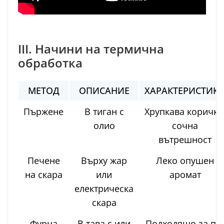
III. Начини на термична
обработка
МЕТОД
ОПИСАНИЕ
ХАРАКТЕРИСТИК
Пържене
В тиган с
Хрупкава коричка
олио
сочна
вътрешност
Печене
Върху жар
Леко опушен
на скара
или
аромат
електрическа
скара
Фурна
В тава с или
Подходящо за по