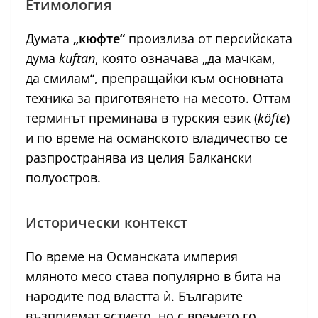
Етимология
Думата
„кюфте“
произлиза от персийската
дума
kuftan
, която означава „да мачкам,
да смилам“, препращайки към основната
техника за приготвянето на месото. Оттам
терминът преминава в турския език (
köfte
)
и по време на османското владичество се
разпространява из целия Балкански
полуостров.
Исторически контекст
По време на Османската империя
мляното месо става популярно в бита на
народите под властта ѝ. Българите
възприемат ястието, но с времето го