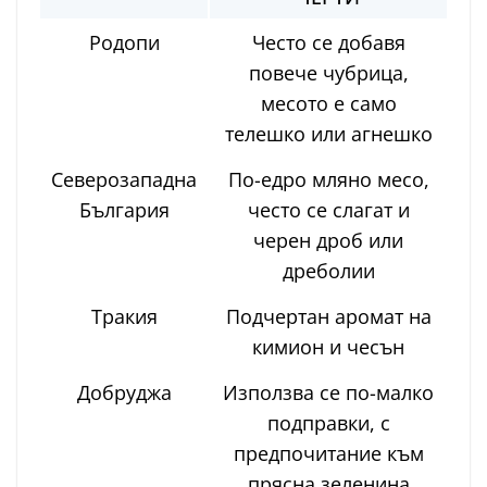
Родопи
Често се добавя
повече чубрица,
месото е само
телешко или агнешко
Северозападна
По-едро мляно месо,
България
често се слагат и
черен дроб или
дреболии
Тракия
Подчертан аромат на
кимион и чесън
Добруджа
Използва се по-малко
подправки, с
предпочитание към
прясна зеленина