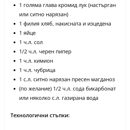
1 голяма глава кромид лук (настърган
или ситно нарязан)
1 филия хляб, накисната и изцедена
1 яйце
1 ч.л. сол
1/2 ч.л. черен пипер
1 ч.л. кимион
1 ч.л. чубрица
1 с.л. ситно нарязан пресен магданоз
(по желание) 1/2 ч.л. сода бикарбонат
или няколко с.л. газирана вода
Технологични стъпки: