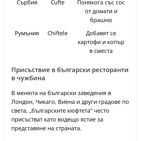
Сърбия
Ćufte
Понякога със сос
от домати и
брашно
Румъния
Chiftele
Добавят се
картофи и копър
в сместа
Присъствие в български ресторанти
в чужбина
В менюта на български заведения в
Лондон, Чикаго, Виена и други градове по
света, „българските кюфтета“ често
присъстват като водещо ястие за
представяне на страната.