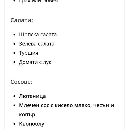
Грах или гювеч
Салати:
Шопска салата
Зелева салата
Туршия
Домати с лук
Сосове:
Лютеница
Млечен сос с кисело мляко, чесън и
копър
Кьопоолу