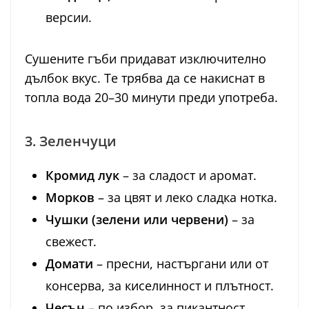
версии.
Сушените гъби придават изключително
дълбок вкус. Те трябва да се накиснат в
топла вода 20–30 минути преди употреба.
3. Зеленчуци
Кромид лук
– за сладост и аромат.
Морков
– за цвят и леко сладка нотка.
Чушки (зелени или червени)
– за
свежест.
Домати
– пресни, настъргани или от
консерва, за киселинност и плътност.
Чесън
– по избор, за пикантност.