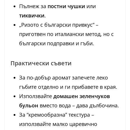
Пълнеж за
постни чушки
или
тиквички
.
„Ризото с български привкус“ –
приготвен по италиански метод, но с
български подправки и гъби.
Практически съвети
За по-добър аромат запечете леко
гъбите отделно и ги прибавете в края.
Използвайте
домашен зеленчуков
бульон
вместо вода – дава дълбочина.
За “кремообразна” текстура –
използвайте малко царевично