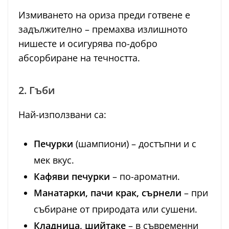
Измиването на ориза преди готвене е
задължително – премахва излишното
нишесте и осигурява по-добро
абсорбиране на течността.
2. Гъби
Най-използвани са:
Печурки
(шампиони) – достъпни и с
мек вкус.
Кафяви печурки
– по-ароматни.
Манатарки, пачи крак, сърнели
– при
събиране от природата или сушени.
Кладница, шийтаке
– в съвременни