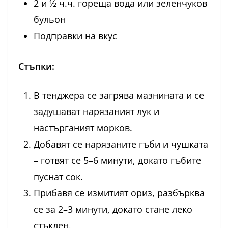
2 и ½ ч.ч. гореща вода или зеленчуков
бульон
Подправки на вкус
Стъпки:
В тенджера се загрява мазнината и се
задушават нарязаният лук и
настърганият морков.
Добавят се нарязаните гъби и чушката
– готвят се 5–6 минути, докато гъбите
пуснат сок.
Прибавя се измитият ориз, разбърква
се за 2–3 минути, докато стане леко
стъклен.