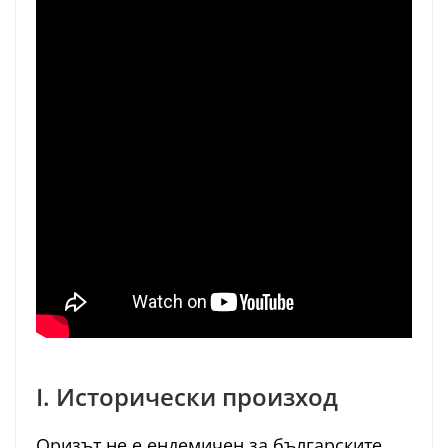
I. Исторически произход
Оризът не е ендемичен за българските