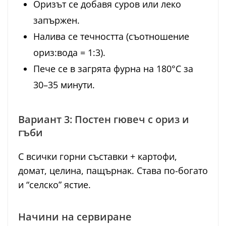
Оризът се добавя суров или леко
запържен.
Налива се течността (съотношение
ориз:вода = 1:3).
Пече се в загрята фурна на 180°C за
30–35 минути.
Вариант 3: Постен гювеч с ориз и
гъби
С всички горни съставки + картофи,
домат, целина, пащърнак. Става по-богато
и “селско” ястие.
Начини на сервиране