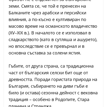
земи. Смята се, че той е пренесен на
Балканите чрез арабски и персийски
влияния, а по-късно е култивиран по
масово време на османското владичество
(XV–XIX в.). В началото се е използвал в
сладкарството (като в сутляша и ашурето),
но впоследствие се е превърнал и в
основна съставка за солени ястия.
Гъбите, от друга страна, са традиционна
част от българския селски бит още от
древността. Поради гористата природа на
България, събирането на диви гъби е
било (и остава) сезонна дейност с вековна
традиция – особено в Родопите, Стара
планина и Странджа.