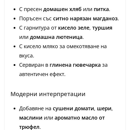
С пресен
домашен хляб
или
питка
.
Поръсен със
ситно нарязан магданоз
.
С гарнитура от
кисело зеле
,
туршия
или
домашна лютеница
.
С кисело мляко за омекотяване на
вкуса.
Сервиран в
глинена гювечарка
за
автентичен ефект.
Модерни интерпретации
Добавяне на
сушени домати
,
шери
,
маслини
или
ароматно масло от
трюфел
.