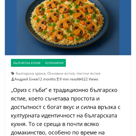
БЪЛГАРСКА КУХНЯ
КУЛИНАРИЯ
българска храна
,
Основни ястия
,
постни ястия
Андрей Енев
12 months
9 min read
622 Views
„Ориз с гъби“ е традиционно българско
ястие, което съчетава простота и
достъпност с богат вкус и силна връзка с
културната идентичност на българската
кухня. То се среща в почти всяко
домакинство, особено по време на