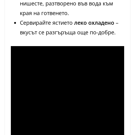
нишесте, разтворено във вода към
края на готвенето.
Сервирайте ястието
леко охладено
–
вкусът се разгъръща още по-добре.