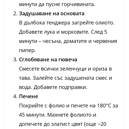
минути да пусне горчивината.
Задушаване на основата
В дълбока тенджера загрейте олиото.
Добавете лука и морковите. След 5
минути – чесъна, доматите и червения
пипер.
Сглобяване на гювеча
Смесете всички зеленчуци и ориза в
тава. Залейте със задушената смес и
вода. Добавете подправки.
Печене
Покрийте с фолио и печете на 180°C за
45 минути. Махнете фолиото и
допечете до златист цвят (още ~20