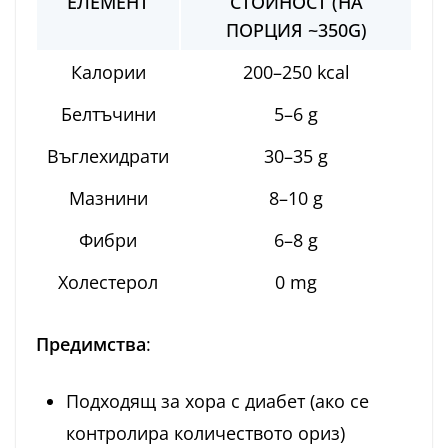
ЕЛЕМЕНТ
СТОЙНОСТ (НА
ПОРЦИЯ ~350G)
Калории
200–250 kcal
Белтъчини
5–6 g
Въглехидрати
30–35 g
Мазнини
8–10 g
Фибри
6–8 g
Холестерол
0 mg
Предимства
:
Подходящ за хора с диабет (ако се
контролира количеството ориз)