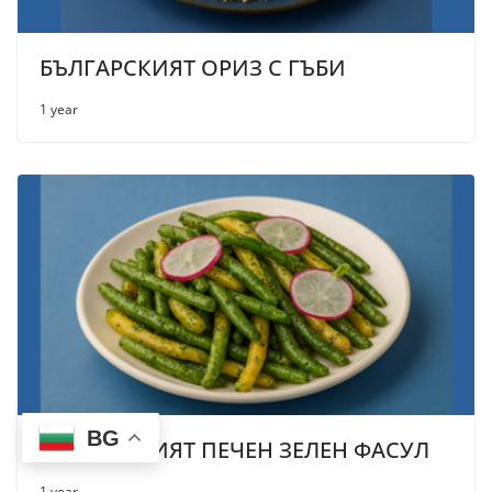
БЪЛГАРСКИЯТ ОРИЗ С ГЪБИ
1 year
BG
БЪЛГАРСКИЯТ ПЕЧЕН ЗЕЛЕН ФАСУЛ
1 year