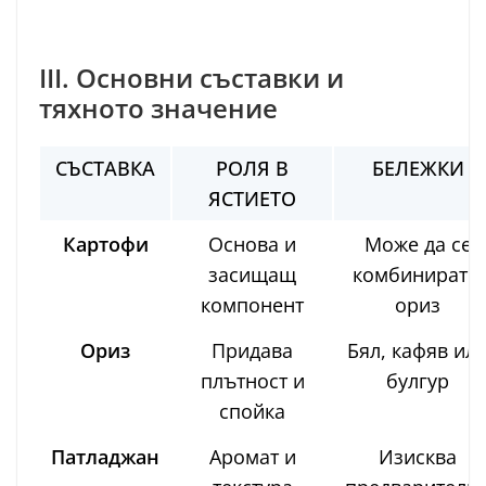
III. Основни съставки и
тяхното значение
СЪСТАВКА
РОЛЯ В
БЕЛЕЖКИ
ЯСТИЕТО
Картофи
Основа и
Може да се
засищащ
комбинират с
компонент
ориз
Ориз
Придава
Бял, кафяв ил
плътност и
булгур
спойка
Патладжан
Аромат и
Изисква