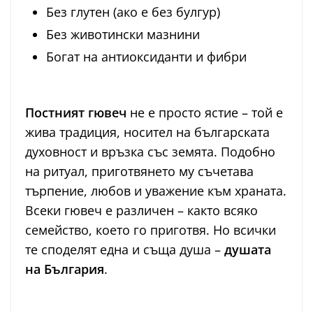
Без глутен (ако е без булгур)
Без животински мазнини
Богат на антиоксиданти и фибри
Постният гювеч
не е просто ястие – той е
жива традиция, носител на българската
духовност и връзка със земята. Подобно
на ритуал, приготвянето му съчетава
търпение, любов и уважение към храната.
Всеки гювеч е различен – както всяко
семейство, което го приготвя. Но всички
те споделят една и съща душа –
душата
на България
.