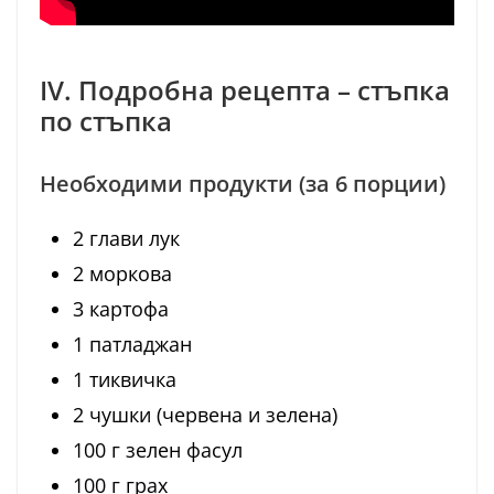
IV. Подробна рецепта – стъпка
по стъпка
Необходими продукти (за 6 порции)
2 глави лук
2 моркова
3 картофа
1 патладжан
1 тиквичка
2 чушки (червена и зелена)
100 г зелен фасул
100 г грах