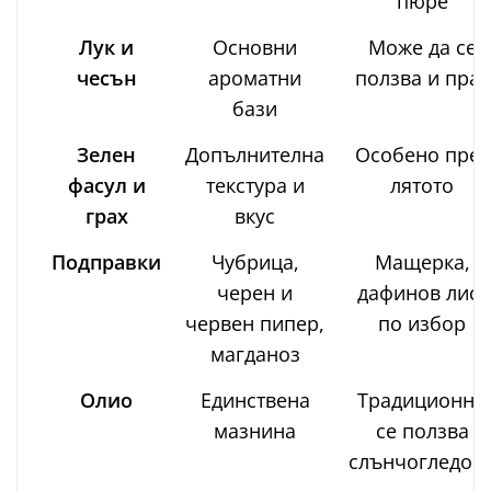
пюре
Лук и
Основни
Може да се
чесън
ароматни
ползва и праз
бази
Зелен
Допълнителна
Особено през
фасул и
текстура и
лятото
грах
вкус
Подправки
Чубрица,
Мащерка,
черен и
дафинов лист
червен пипер,
по избор
магданоз
Олио
Единствена
Традиционно
мазнина
се ползва
слънчогледов