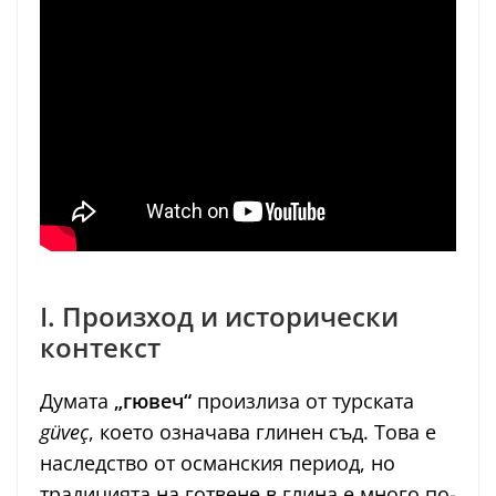
I. Произход и исторически
контекст
Думата
„гювеч“
произлиза от турската
güveç
, което означава глинен съд. Това е
наследство от османския период, но
традицията на готвене в глина е много по-