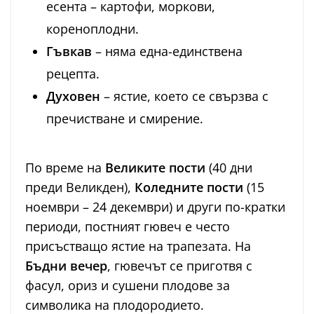
есента – картофи, моркови,
кореноплодни.
Гъвкав
– няма една-единствена
рецепта.
Духовен
– ястие, което се свързва с
пречистване и смирение.
По време на
Великите пости
(40 дни
преди Великден),
Коледните пости
(15
ноември – 24 декември) и други по-кратки
периоди, постният гювеч е често
присъстващо ястие на трапезата. На
Бъдни вечер
, гювечът се приготвя с
фасул, ориз и сушени плодове за
символика на плодородието.