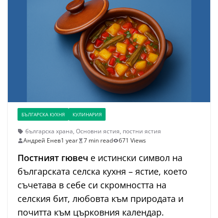
БЪЛГАРСКА КУХНЯ
КУЛИНАРИЯ
българска храна
,
Основни ястия
,
постни ястия
Андрей Енев
1 year
7 min read
671 Views
Постният гювеч
е истински символ на
българската селска кухня – ястие, което
съчетава в себе си скромността на
селския бит, любовта към природата и
почитта към църковния календар.