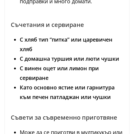
подправки и много домати.
Съчетания и сервиране
С хляб тип “питка” или царевичен
хляб
С домашна туршия или люти чушки
С винен оцет или лимон при
сервиране
Като основно ястие или гарнитура
към печен патладжан или чушки
Съвети за съвременно приготвяне
Може да се приготви в мултикукър или