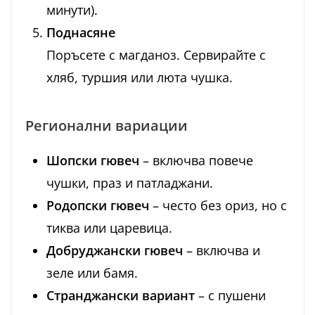
минути).
Поднасяне
Поръсете с магданоз. Сервирайте с
хляб, туршия или люта чушка.
Регионални вариации
Шопски гювеч
– включва повече
чушки, праз и патладжани.
Родопски гювеч
– често без ориз, но с
тиква или царевица.
Добруджански гювеч
– включва и
зеле или бамя.
Странджански вариант
– с пушени