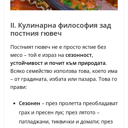
II. Кулинарна философия зад
постния гювеч
Постният гювеч не е просто ястие без
месо – той е израз на
сезонност,
устойчивост и почит към природата
.
Всяко семейство използва това, което има
– от градината, избата или пазара. Това го
прави:
Сезонен
– през пролетта преобладават
грах и пресен лук; през лятото –
патладжани, тиквички и домати; през