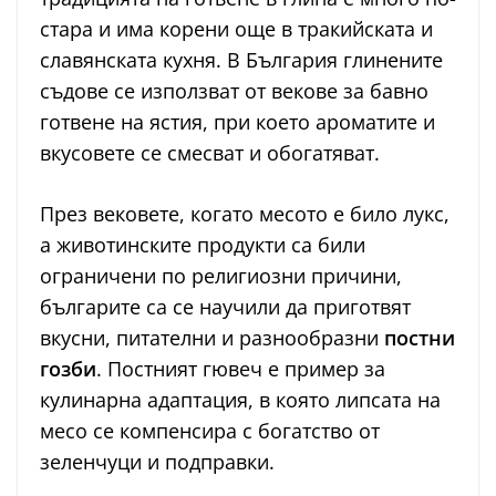
стара и има корени още в тракийската и
славянската кухня. В България глинените
съдове се използват от векове за бавно
готвене на ястия, при което ароматите и
вкусовете се смесват и обогатяват.
През вековете, когато месото е било лукс,
а животинските продукти са били
ограничени по религиозни причини,
българите са се научили да приготвят
вкусни, питателни и разнообразни
постни
гозби
. Постният гювеч е пример за
кулинарна адаптация, в която липсата на
месо се компенсира с богатство от
зеленчуци и подправки.