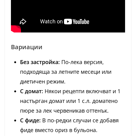
Вариации
Без застройка:
По-лека версия,
подходяща за летните месеци или
диетичен режим.
С домат:
Някои рецепти включват и 1
настърган домат или 1 с.л. доматено
пюре за лек червеникав оттенък.
С фиде:
В по-редки случаи се добавя
фиде вместо ориз в бульона.