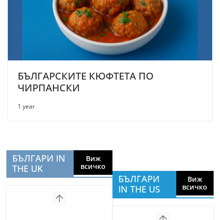
БЪЛГАРСКИТЕ КЮФТЕТА ПО
ЧИРПАНСКИ
1 year
БЪЛГАРИ IN
Виж
всичко
THE UK
БЪЛГАРИ
Виж
всичко
IN THE US