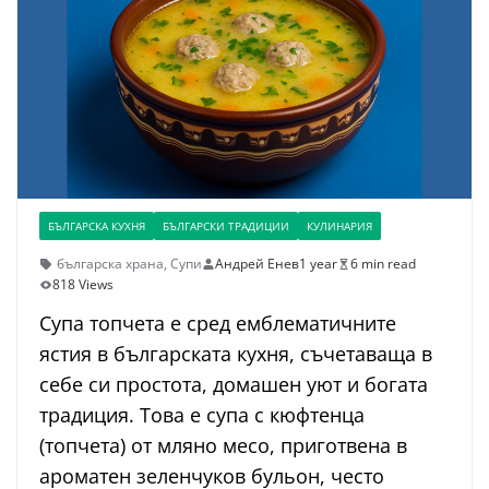
БЪЛГАРСКА КУХНЯ
БЪЛГАРСКИ ТРАДИЦИИ
КУЛИНАРИЯ
българска храна
,
Супи
Андрей Енев
1 year
6 min read
818 Views
Супа топчета е сред емблематичните
ястия в българската кухня, съчетаваща в
себе си простота, домашен уют и богата
традиция. Това е супа с кюфтенца
(топчета) от мляно месо, приготвена в
ароматен зеленчуков бульон, често