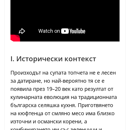
I. Исторически контекст
Произходът на супата топчета не е лесен
за датиране, но най-вероятно тя се е
появила през 19–20 век като резултат от
кулинарната еволюция на традиционната
българска селяшка кухня. Приготвянето
на кюфтенца от смляно месо има близко
източни и османски корени, а
комбинирането им със зеленчуци и