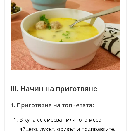
III. Начин на приготвяне
1. Приготвяне на топчетата:
В купа се смесват мляното месо,
яйцето, лукът, оризът и подправките.