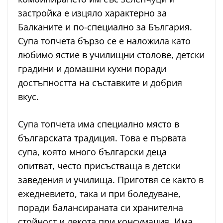
застройка е изцяло характерно за
Балканите и по-специално за България.
Супа топчета бързо се е наложила като
любимо ястие в училищни столове, детски
градини и домашни кухни поради
достъпността на съставките и добрия
вкус.
Супа топчета има специално място в
българската традиция. Това е първата
супа, която много български деца
опитват, често присъстваща в детски
заведения и училища. Приготвя се както в
ежедневието, така и при боледуване,
поради балансираната си хранителна
стойност и лекота при консумация. Има