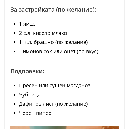
За застройката (по желание):
1 яйце
2 с.л. кисело мляко
1 ч.л. брашно (по желание)
Лимонов сок или оцет (по вкус)
Подправки:
Пресен или сушен магданоз
Чубрица
Дафинов лист (по желание)
Черен пипер