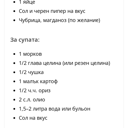
1 яйце
Сол и черен пипер на вкус
Чубрица, магданоз (по желание)
За супата:
1 морков
1/2 глава целина (или резен целина)
1/2 чушка
1 малък картоф
1/2 ч.ч. ориз
2 с.л. олио
1,5–2 литра вода или бульон
Сол на вкус