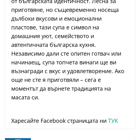
от българската идентичност. Лесна за
приготвяне, но същевременно носеща
дълбоки вкусови и емоционални
пластове, тази супа е символ на
домашния уют, семейството и
автентичната българска кухня.
Независимо дали сте опитен готвач или
начинаещ, супа топчета винаги ще ви
възнагради с вкус и удовлетворение. Ако
още не сте я приготвяли – сега е
моментът да върнете традицията на
масата си.
Харесайте Facebook страницата ни
ТУК