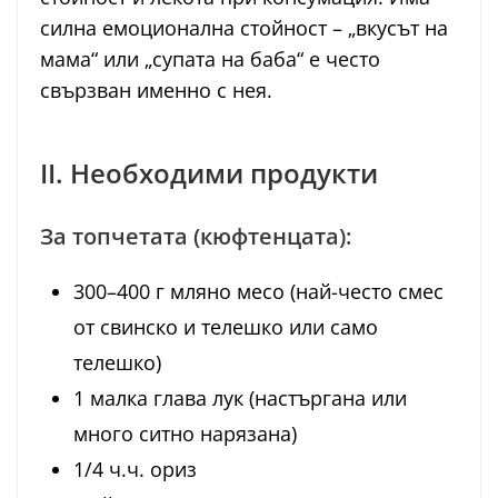
силна емоционална стойност – „вкусът на
мама“ или „супата на баба“ е често
свързван именно с нея.
II. Необходими продукти
За топчетата (кюфтенцата):
300–400 г мляно месо (най-често смес
от свинско и телешко или само
телешко)
1 малка глава лук (настъргана или
много ситно нарязана)
1/4 ч.ч. ориз