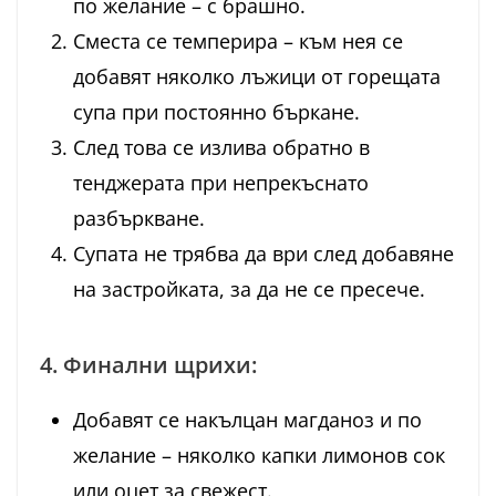
по желание – с брашно.
Сместа се темперира – към нея се
добавят няколко лъжици от горещата
супа при постоянно бъркане.
След това се излива обратно в
тенджерата при непрекъснато
разбъркване.
Супата не трябва да ври след добавяне
на застройката, за да не се пресече.
4. Финални щрихи:
Добавят се накълцан магданоз и по
желание – няколко капки лимонов сок
или оцет за свежест.