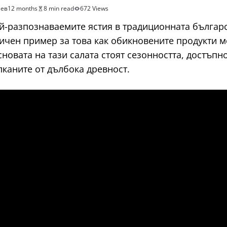
нев
12 months
8 min read
672 Views
ай-разпознаваемите ястия в традиционната българск
ичен пример за това как обикновените продукти мо
новата на тази салата стоят сезонността, достъпн
лканите от дълбока древност.