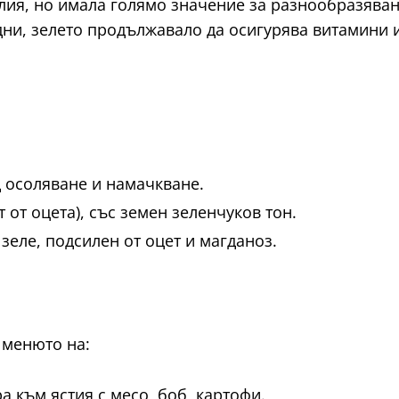
илия, но имала голямо значение за разнообразява
дни, зелето продължавало да осигурява витамини 
д осоляване и намачкване.
т от оцета), със земен зеленчуков тон.
зеле, подсилен от оцет и магданоз.
 менюто на:
а към ястия с месо, боб, картофи.