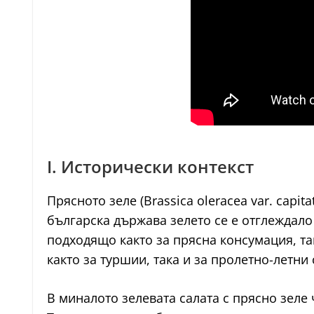
I. Исторически контекст
Прясното зеле (Brassica oleracea var. capi
българска държава зелето се е отглеждало 
подходящо както за прясна консумация, та
както за туршии, така и за пролетно-летни 
В миналото зелевата салата с прясно зеле 