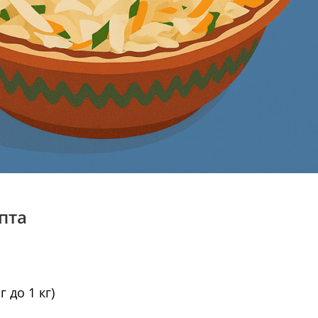
епта
г до 1 кг)