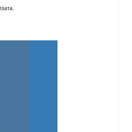
езата.