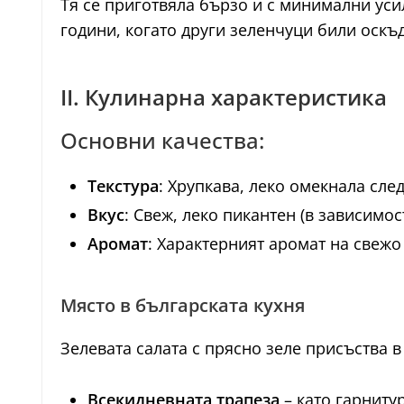
Тя се приготвяла бързо и с минимални ус
години, когато други зеленчуци били оскъ
II. Кулинарна характеристика
Основни качества:
Текстура
: Хрупкава, леко омекнала сле
Вкус
: Свеж, леко пикантен (в зависимос
Аромат
: Характерният аромат на свежо 
Място в българската кухня
Зелевата салата с прясно зеле присъства в
Всекидневната трапеза
– като гарнитур