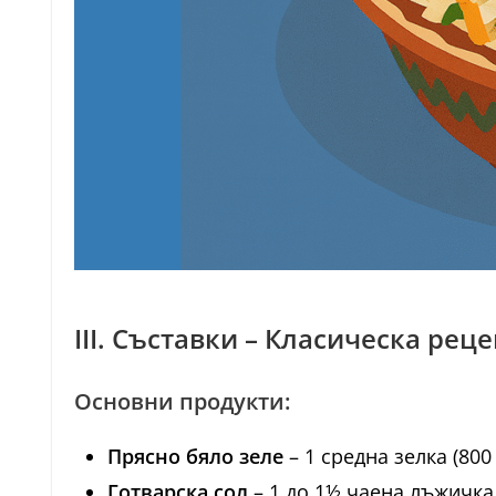
III. Съставки – Класическа рец
Основни продукти:
Прясно бяло зеле
– 1 средна зелка (800 
Готварска сол
– 1 до 1½ чаена лъжичка