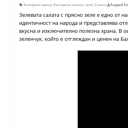
българска храна
,
български салати
,
зеле
,
Салати
Андрей Е
Зелевата салата с прясно зеле е едно от н
идентичност на народа и представлява отл
вкусна и изключително полезна храна. В ос
зеленчук, който е отглеждан и ценен на Ба