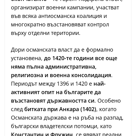
организират военни кампании, участват
във всяка антиосманска коалиция и
многократно възстановяват контрол
върху отделни територии.
Дори османската власт да е формално
установена,
до 1420-те години все още
няма пълна административна,
религиозна и военна консолидация
.
Периодът между 1396 и 1420 е
най-
активният опит на българите да
възстановят държавността си
. Особено
след
битката при Анкара (1402)
, когато
Османската държава е на ръба на разпад,
български владетелски потомци, като
Константин и Фружин
, се явяват реални