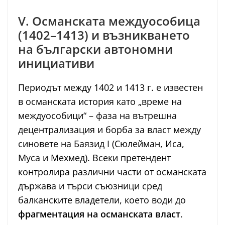
V. Османската междуособица
(1402–1413) и възникването
на български автономни
инициативи
Периодът между 1402 и 1413 г. е известен
в османската история като „време на
междуособици“ – фаза на вътрешна
децентрализация и борба за власт между
синовете на Баязид I (Сюлейман, Иса,
Муса и Мехмед). Всеки претендент
контролира различни части от османската
държава и търси съюзници сред
балканските владетели, което води до
фрагментация на османската власт
.