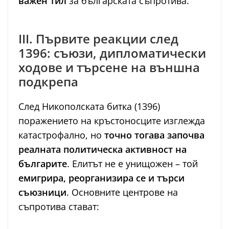
важен тил
за българската съпротива.
III. Първите реакции след
1396: съюзи, дипломатически
ходове и търсене на външна
подкрепа
След Никополската битка (1396)
поражението на кръстоносците изглежда
катастрофално, но
точно тогава започва
реалната политическа активност на
българите
. Елитът не е унищожен – той
емигрира, реорганизира се и търси
съюзници
. Основните центрове на
съпротива стават: