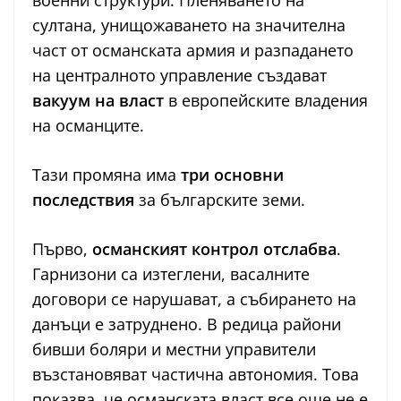
военни структури. Пленяването на
султана, унищожаването на значителна
част от османската армия и разпадането
на централното управление създават
вакуум на власт
в европейските владения
на османците.
Тази промяна има
три основни
последствия
за българските земи.
Първо,
османският контрол отслабва
.
Гарнизони са изтеглени, васалните
договори се нарушават, а събирането на
данъци е затруднено. В редица райони
бивши боляри и местни управители
възстановяват частична автономия. Това
показва, че османската власт все още не е