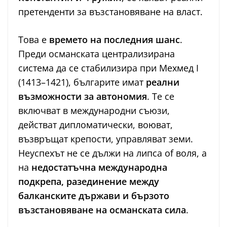
претенденти за възстановяване на власт.
Това е
времето на последния шанс
.
Преди османската централизирана
система да се стабилизира при Мехмед I
(1413–1421), българите имат
реални
възможности за автономия
. Те се
включват в международни съюзи,
действат дипломатически, воюват,
възвръщат крепости, управляват земи.
Неуспехът не се дължи на липса of воля, а
на
недостатъчна международна
подкрепа, разединение между
балканските държави и бързото
възстановяване на османската сила
.