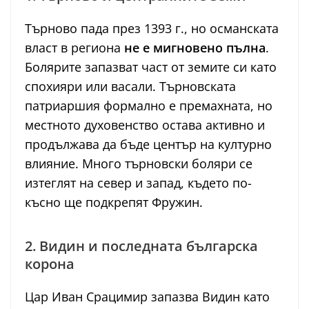
Търново пада през 1393 г., но османската
власт в региона
не е мигновено пълна
.
Болярите запазват част от земите си като
спохияри или васали. Търновската
патриаршия формално е премахната, но
местното духовенство остава активно и
продължава да бъде център на културно
влияние. Много търновски боляри се
изтеглят на север и запад, където по-
късно ще подкрепят Фружин.
2. Видин и последната българска
корона
Цар Иван Срацимир запазва Видин като