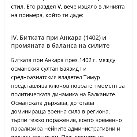
стил
. Ето
раздел V
, вече изцяло в линията
на примера, който ти даде:
IV. Битката при Анкара (1402) и
промяната в баланса на силите
Битката при Анкара през 1402 г. между
османския султан Баязид I и
средноазиатския владетел Тимур
представлява ключов повратен момент за
политическата динамика на Балканите.
Османската държава, дотогава
доминираща военна сила в региона,
търпи тежко поражение, което временно
парализира нейните административни и