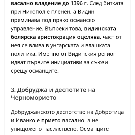
васално владение до 1396 г.
След битката
при Никопол е пленен, а Видин
преминава под пряко османско
управление. Въпреки това,
видинската
болярска аристокрация оцелява
, част от
нея се влива в унгарската и влашката
политика. Именно от Видинския регион
идват първите инициативи за съюзи
срещу османците.
3. Добруджа и деспотите на
Черноморието
Добруджанското деспотство на Добротица
и Иванко е
прието васално
, а не
унищожено насилствено. Османците