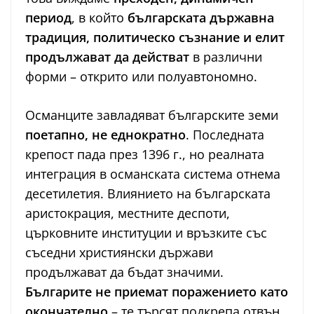
период
, в който
българската държавна
традиция, политическо съзнание и елит
продължават да действат
в различни
форми – открито или полуавтономно.
Османците завладяват българските земи
поетапно, не еднократно
. Последната
крепост пада през 1396 г., но реалната
интеграция в османската система отнема
десетилетия. Влиянието на българската
аристокрация, местните деспоти,
църковните институции и връзките със
съседни християнски държави
продължават да бъдат значими.
Българите не приемат поражението като
окончателно
– те търсят подкрепа отвън,