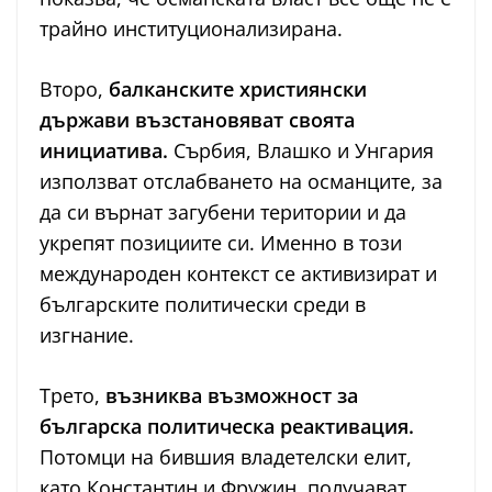
трайно институционализирана.
Второ,
балканските християнски
държави възстановяват своята
инициатива.
Сърбия, Влашко и Унгария
използват отслабването на османците, за
да си върнат загубени територии и да
укрепят позициите си. Именно в този
международен контекст се активизират и
българските политически среди в
изгнание.
Трето,
възниква възможност за
българска политическа реактивация.
Потомци на бившия владетелски елит,
като Константин и Фружин, получават