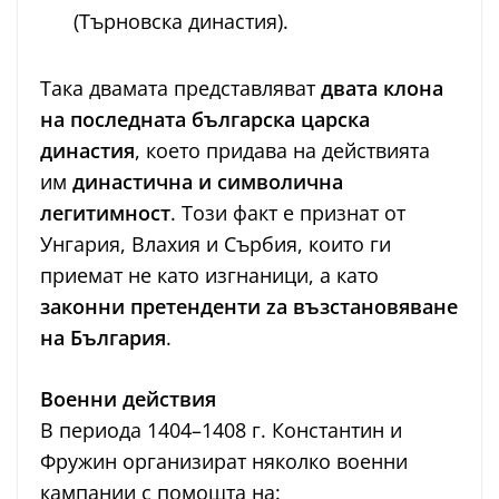
(Търновска династия).
Така двамата представляват
двата клона
на последната българска царска
династия
, което придава на действията
им
династична и символична
легитимност
. Този факт е признат от
Унгария, Влахия и Сърбия, които ги
приемат не като изгнаници, а като
законни претенденти za възстановяване
на България
.
Военни действия
В периода 1404–1408 г. Константин и
Фружин организират няколко военни
кампании с помощта на: