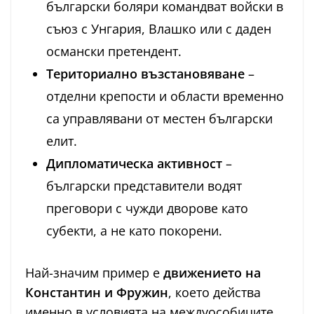
български боляри командват войски в
съюз с Унгария, Влашко или с даден
османски претендент.
Териториално възстановяване
–
отделни крепости и области временно
са управлявани от местен български
елит.
Дипломатическа активност
–
български представители водят
преговори с чужди дворове като
субекти, а не като покорени.
Най-значим пример е
движението на
Константин и Фружин
, което действа
именно в условията на междуособиците.