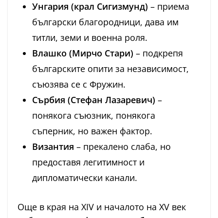
Унгария (крал Сигизмунд)
– приема
български благородници, дава им
титли, земи и военна роля.
Влашко (Мирчо Стари)
– подкрепя
българските опити за независимост,
съюзява се с Фружин.
Сърбия (Стефан Лазаревич)
–
понякога съюзник, понякога
съперник, но важен фактор.
Византия
– прекалено слаба, но
предоставя легитимност и
дипломатически канали.
Още в края на XIV и началото на XV век