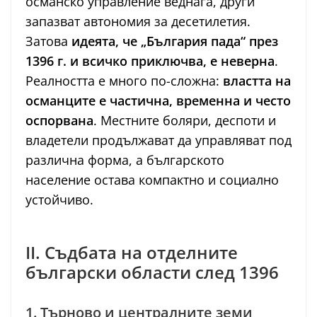
османско управление веднага, други
запазват автономия за десетилетия.
Затова
идеята, че „България пада“ през
1396 г. и всичко приключва, е неверна
.
Реалността е много по-сложна:
властта на
османците е частична, временна и често
оспорвана
. Местните боляри, деспоти и
владетели продължават да управляват под
различна форма, а българското
население остава компактно и социално
устойчиво.
II. Съдбата на отделните
български области след 1396
1. Търново и централните земи