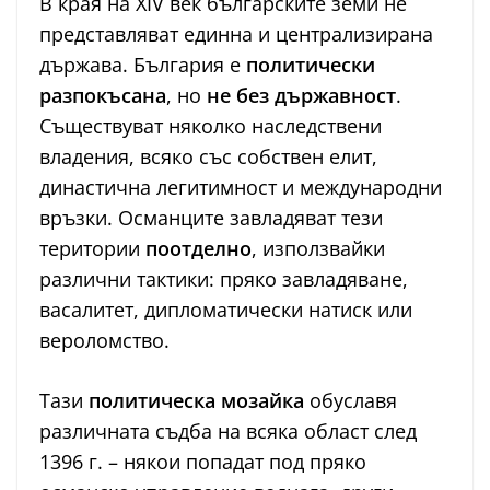
В края на XIV век българските земи не
представляват единна и централизирана
държава. България е
политически
разпокъсана
, но
не без държавност
.
Съществуват няколко наследствени
владения, всяко със собствен елит,
династична легитимност и международни
връзки. Османците завладяват тези
територии
поотделно
, използвайки
различни тактики: пряко завладяване,
васалитет, дипломатически натиск или
вероломство.
Тази
политическа мозайка
обуславя
различната съдба на всяка област след
1396 г. – някои попадат под пряко