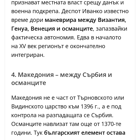
признават местната власт срещу данък и
военна подкрепа. Деспот Иванко известно
време дори
маневрира между Византия,
Генуа, Венеция и османците
, запазвайки
фактическа автономия. Едва в началото
на XV век регионът е окончателно
интегриран.
4. Македония – между Сърбия и
османците
Македония не е част от Търновското или
Видинското царство към 1396 г., а е под
контрола на разпадащата се Сърбия.
Османците навлизат там още от 1370-те
години. Тук
българският елемент остава