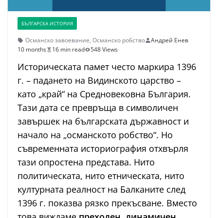
БЪЛГАРСКА ИСТОРИЯ
Османско завоевание
,
Османско робство
Андрей Енев
10 months
16 min read
548 Views
Историческата памет често маркира 1396
г. – падането на Видинското царство –
като „край“ на Средновековна България.
Тази дата се превръща в символичен
завършек на българската държавност и
начало на „османското робство“. Но
съвременната историография отхвърля
тази опростена представа. Нито
политическата, нито етническата, нито
културната реалност на Балканите след
1396 г. показва рязко прекъсване. Вместо
това виждаме
преходен, динамичен