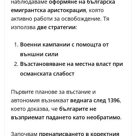
наблюдаваме
оформяне на българска
емигрантска аристокрация
, която
активно работи за освобождение. Тя
използва
две стратегии
:
Военни кампании с помощта от
външни сили
Възстановяване на местна власт при
османската слабост
Първите планове за въстание и
автономия възникват
веднага след 1396
,
което доказва, че
българите не
възприемат падането като необратимо
.
Започвам
пренаписването в коректния