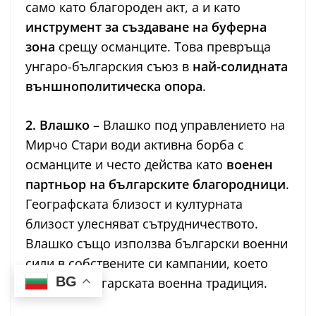
само като благороден акт, а и като
инструмент за създаване на буферна
зона
срещу османците. Това превръща
унгаро-българския съюз в
най-солидната
външнополитическа опора
.
2. Влашко
– Влашко под управлението на
Мирчо Стари води активна борба с
османците и често действа като
военен
партньор на българските благородници
.
Географската близост и културната
близост улесняват сътрудничеството.
Влашко също използва български военни
сили в собствените си кампании, което
BG
укрепва българската военна традиция.