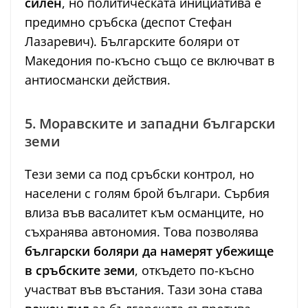
силен
, но политическата инициатива е
предимно сръбска (деспот Стефан
Лазаревич). Българските боляри от
Македония по-късно също се включват в
антиосмански действия.
5. Моравските и западни български
земи
Тези земи са под сръбски контрол, но
населени с голям брой българи. Сърбия
влиза във васалитет към османците, но
съхранява автономия. Това позволява
български боляри да намерят убежище
в сръбските земи
, откъдето по-късно
участват във въстания. Тази зона става