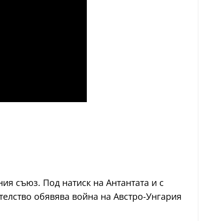
ия съюз. Под натиск на Антантата и с
телство обявява война на Австро-Унгария