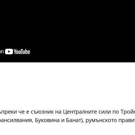
ъпреки че е съюзник на Централните сили по Тройн
ансилвания, Буковина и Банат), румънското прави