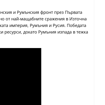
анския и Румънския фронт през Първата
едно от най-мащабните сражения в Източна
ката империя, Румъния и Русия. Победата
и ресурси, докато Румъния изпада в тежка