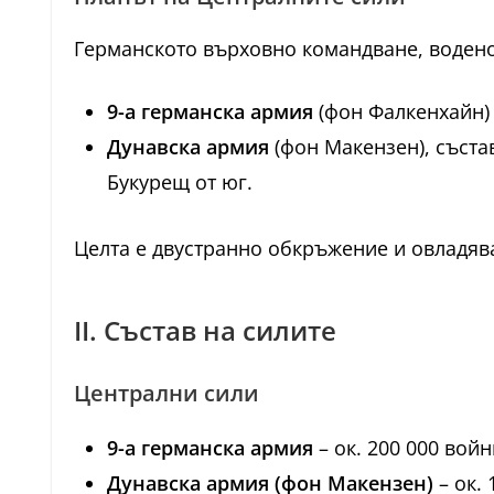
Германското върховно командване, водено
9-а германска армия
(фон Фалкенхайн) 
Дунавска армия
(фон Макензен), съста
Букурещ от юг.
Целта е двустранно обкръжение и овладяв
II. Състав на силите
Централни сили
9-а германска армия
– ок. 200 000 вой
Дунавска армия (фон Макензен)
– ок. 