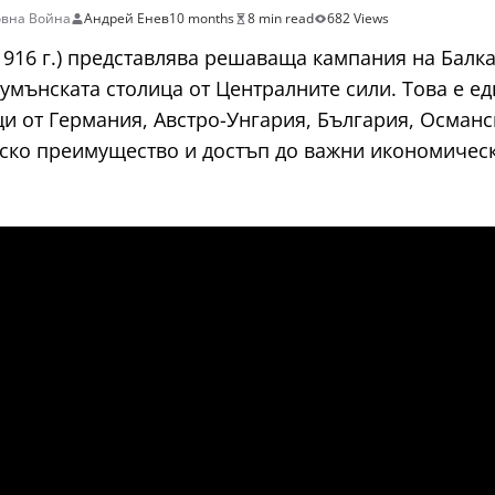
овна Война
Андрей Енев
10 months
8 min read
682 Views
1916 г.) представлява решаваща кампания на Балк
румънската столица от Централните сили. Това е 
и от Германия, Австро-Унгария, България, Османс
еско преимущество и достъп до важни икономическ