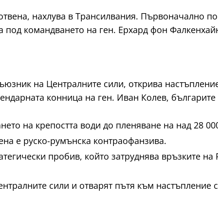
отвена, нахлува в Трансилвания. Първоначално пос
 под командването на ген. Ерхард фон Фалкенхай
ъюзник на Централните сили, открива настъпление
гендарната конница на ген. Иван Колев, българите
нето на крепостта води до пленяване на над 28 0
ена е руско-румънска контраофанзива.
атегически пробив, който затруднява връзките на 
ентралните сили и отварят пътя към настъпление 