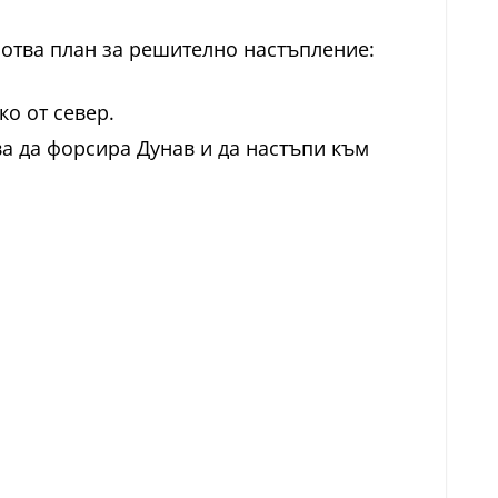
отва план за решително настъпление:
о от север.
ва да форсира Дунав и да настъпи към