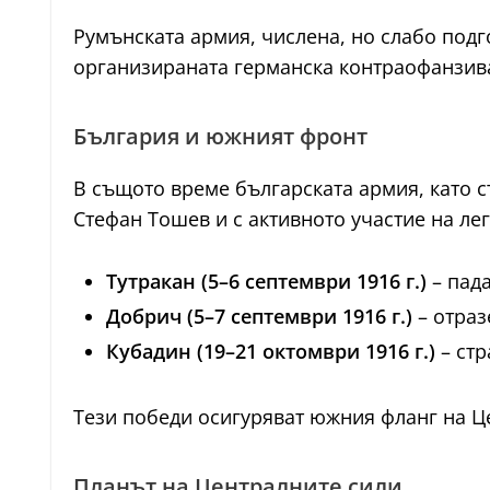
Румънската армия, числена, но слабо подг
организираната германска контраофанзива
България и южният фронт
В същото време българската армия, като с
Стефан Тошев и с активното участие на ле
Тутракан (5–6 септември 1916 г.)
– пада
Добрич (5–7 септември 1916 г.)
– отраз
Кубадин (19–21 октомври 1916 г.)
– стр
Тези победи осигуряват южния фланг на Ц
Планът на Централните сили