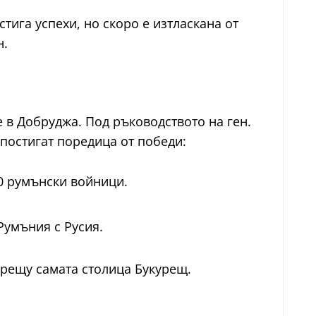
тига успехи, но скоро е изтласкана от
н.
 в Добруджа. Под ръководството на ген.
 постигат поредица от победи:
00 румънски войници.
Румъния с Русия.
срещу самата столица Букурещ.