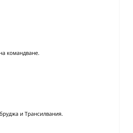
 на командване.
обруджа и Трансилвания.