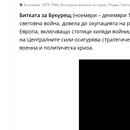
България 1878-1944
,
Българска военна история
,
Първа Свет
Битката за Букурещ
(ноември – декември 
световна война, довела до окупацията на 
Европа, включващо стотици хиляди войниц
на Централните сили осигурява стратегич
военна и политическа криза.