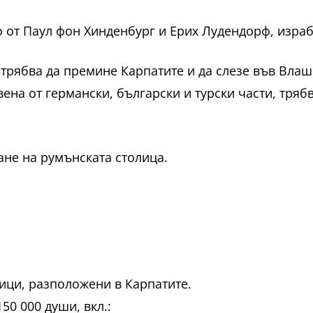
 от Паул фон Хинденбург и Ерих Лудендорф, израб
трябва да премине Карпатите и да слезе във Влашк
вена от германски, български и турски части, тряб
ане на румънската столица.
ници, разположени в Карпатите.
150 000 души, вкл.: