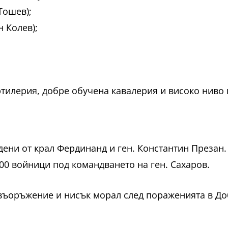
Тошев);
н Колев);
ртилерия, добре обучена кавалерия и високо ниво
одени от крал Фердинанд и ген. Константин Презан.
00 войници под командването на ген. Сахаров.
о въоръжение и нисък морал след пораженията в Д