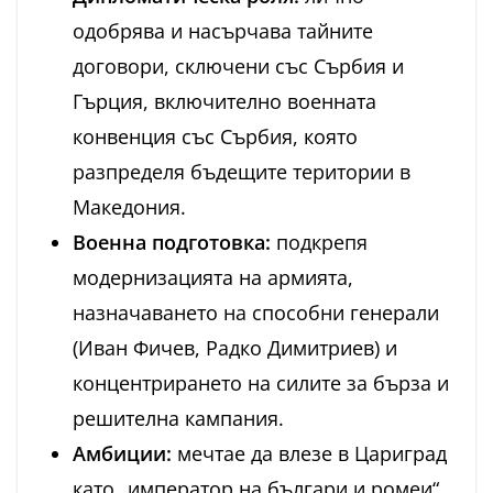
одобрява и насърчава тайните
договори, сключени със Сърбия и
Гърция, включително военната
конвенция със Сърбия, която
разпределя бъдещите територии в
Македония.
Военна подготовка:
подкрепя
модернизацията на армията,
назначаването на способни генерали
(Иван Фичев, Радко Димитриев) и
концентрирането на силите за бърза и
решителна кампания.
Амбиции:
мечтае да влезе в Цариград
като „император на българи и ромеи“.