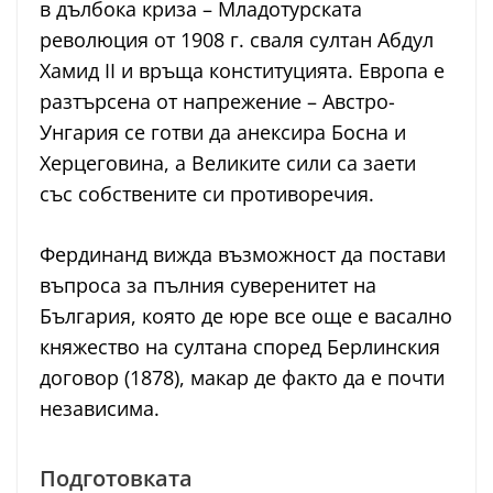
в дълбока криза – Младотурската
революция от 1908 г. сваля султан Абдул
Хамид II и връща конституцията. Европа е
разтърсена от напрежение – Австро-
Унгария се готви да анексира Босна и
Херцеговина, а Великите сили са заети
със собствените си противоречия.
Фердинанд вижда възможност да постави
въпроса за пълния суверенитет на
България, която де юре все още е васално
княжество на султана според Берлинския
договор (1878), макар де факто да е почти
независима.
Подготовката