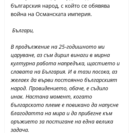
българския народ, с който се обявява
война на Османската империя.
Българи,
В продължение на 25-годишното ми
царуване, аз съм дирил винаги в мирна
културна работа напредъка, щастието и
славата на България. И в тази посока, аз
желаех да върви постоянно българският
народ. Провидението, обаче, е съдило
инак. Настана момент, когато
българското племе е повикано да напусне
благодатта на мира и да прибегне към
оръжието за постигане на една велика
задача.