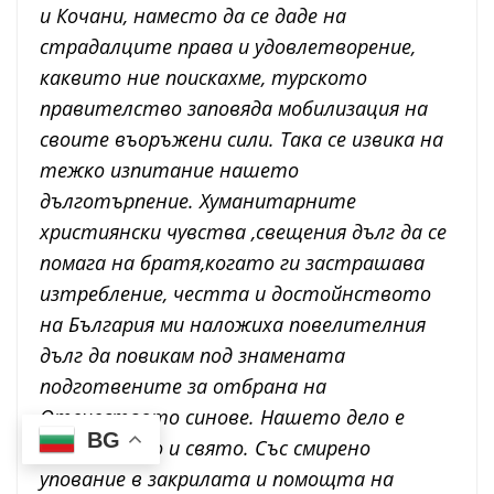
и Кочани, наместо да се даде на
страдалците права и удовлетворение,
каквито ние поискахме, турското
правителство заповяда мобилизация на
своите въоръжени сили. Така се извика на
тежко изпитание нашето
дълготърпение. Хуманитарните
християнски чувства ,свещения дълг да се
помага на братя,когато ги застрашава
изтребление, честта и достойнството
на България ми наложиха повелителния
дълг да повикам под знамената
подготвените за отбрана на
Отечеството синове. Нашето дело е
BG
право,велико и свято. Със смирено
упование в закрилата и помощта на