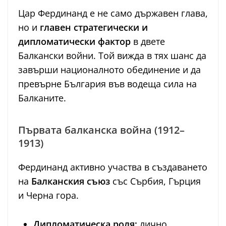
Цар Фердинанд е не само държавен глава,
но и
главен стратегически и
дипломатически фактор
в двете
Балкански войни. Той вижда в тях шанс да
завърши националното обединение и да
превърне България във водеща сила на
Балканите.
Първата балканска война (1912–
1913)
Фердинанд активно участва в създаването
на
Балканския съюз
със Сърбия, Гърция
и Черна гора.
Дипломатическа роля:
лично