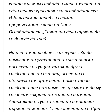
които дължим свобода и мирен живот на
една велика християнска освободителка.
И българския народ си спомни
пророческото слово на Царя-
Освободителя: „Святото дело трябва да
се доведе до край.“
Нашето миролюбие се изчерпа… За да
помогнем на угнетеното християнско
население в Турция, никакво друго
средство не ни остана, освен да се
обърнем към оръжието. Само с това
средство ние виждаме, че ще можем да му
спечелим закрила на живота и имота.
Анархията в Турско заплаши и нашият
държавен живот. След кланетата в Щип