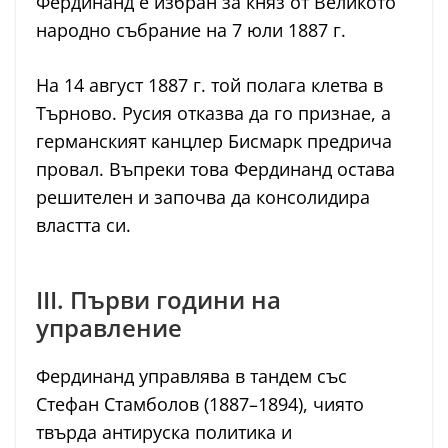
Фердинанд е избран за княз от Великото
народно събрание на 7 юли 1887 г.
На 14 август 1887 г. той полага клетва в
Търново. Русия отказва да го признае, а
германският канцлер Бисмарк предрича
провал. Въпреки това Фердинанд остава
решителен и започва да консолидира
властта си.
III. Първи години на
управление
Фердинанд управлява в тандем със
Стефан Стамболов (1887–1894), чиято
твърда антируска политика и