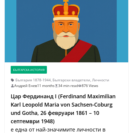
БЪЛГАРСКА ИСТОРИЯ
България 1878-1944
,
Български владетели
,
Личности
Андрей Енев
11 months
34 min read
876 Views
Цар Фердинанд I
(Ferdinand Maximilian
Karl Leopold Maria von Sachsen-Coburg
und Gotha, 26 февруари 1861 – 10
септември 1948)
е една от най-значимите личности в