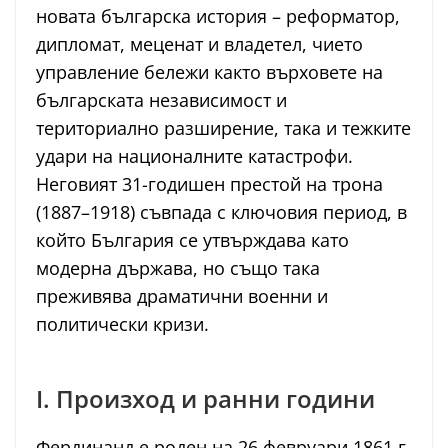
новата българска история – реформатор,
дипломат, меценат и владетел, чието
управление бележи както върховете на
българската независимост и
териториално разширение, така и тежките
удари на националните катастрофи.
Неговият 31-годишен престой на трона
(1887–1918) съвпада с ключовия период, в
който България се утвърждава като
модерна държава, но също така
преживява драматични военни и
политически кризи.
I. Произход и ранни години
Фердинанд е роден на 26 февруари 1861 г.