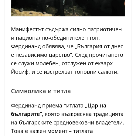
Манифестът съдържа силно патриотичен
и национално-обединителен тон.
Фердинанд обявява, че „България от днес
е независимо царство“. След прочитането
се служи молебен, отслужен от екзарх
Йосиф, и се изстрелват топовни салюти.
Символика и титла
Фердинанд приема титлата
„Цар на
българите“
, която възкресява традицията
на българските средновековни владетели.
Това е важен момент – титлата