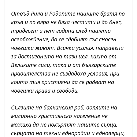
Отвъд Рила и Родопите нашите братя по
кръв и по вяра не бяха честити и до днес,
тридесет и пет години след нашето
освобождение, да се сдобият със сносен
човешки живот. Всички усилия, направени
за достигането на тази цел, както от
Великите сили, така и от българските
правителства не създадоха условия, при
които тия християни да се радват на
човешки права и свободи.
Сълзите на балканския роб, воплите на
милионно християнско население не
можаха да не покъртят нашите сърца,
сърцата на техни еднородци и едноверци,