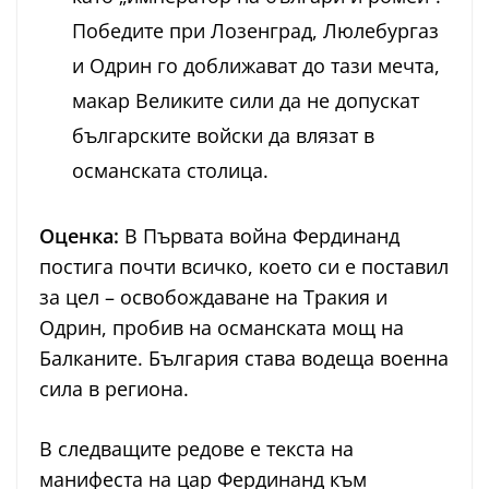
Победите при Лозенград, Люлебургаз
и Одрин го доближават до тази мечта,
макар Великите сили да не допускат
българските войски да влязат в
османската столица.
Оценка:
В Първата война Фердинанд
постига почти всичко, което си е поставил
за цел – освобождаване на Тракия и
Одрин, пробив на османската мощ на
Балканите. България става водеща военна
сила в региона.
В следващите редове е текста на
манифеста на цар Фердинанд към