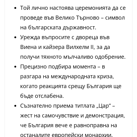
Той лично настоява церемонията да се
проведе във Велико Търново – символ
на българската държавност.
Урежда въпросите с двореца във
Виена и кайзера Вилхелм II, за да
получи тяхното мълчаливо одобрение.
Прецизно подбира момента – в
разгара на международната криза,
когато реакцията срещу България ще
бъде отслабена.
Съзнателно приема титлата „Цар“ –
жест на самочувствие и демонстрация,
че България вече е равноправна на
останалите европейски монархии.