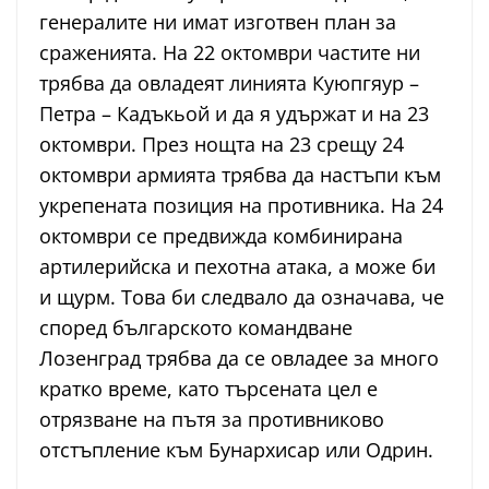
генералите ни имат изготвен план за
сраженията. На 22 октомври частите ни
трябва да овладеят линията Куюпгяур –
Петра – Кадъкьой и да я удържат и на 23
октомври. През нощта на 23 срещу 24
октомври армията трябва да настъпи към
укрепената позиция на противника. На 24
октомври се предвижда комбинирана
артилерийска и пехотна атака, а може би
и щурм. Това би следвало да означава, че
според българското командване
Лозенград трябва да се овладее за много
кратко време, като търсената цел е
отрязване на пътя за противниково
отстъпление към Бунархисар или Одрин.