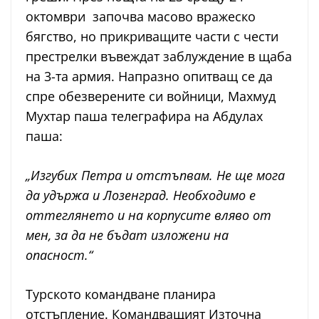
октомври започва масово вражеско
бягство, но прикриващите части с чести
престрелки въвеждат заблуждение в щаба
на 3-та армия. Напразно опитващ се да
спре обезверените си войници, Махмуд
Мухтар паша телеграфира на Абдулах
паша:
„Изгубих Петра и отстъпвам. Не ще мога
да удържа и Лозенград. Необходимо е
оттеглянето и на корпусите вляво от
мен, за да не бъдат изложени на
опасност.“
Турското командване планира
отстъпление. Командващият Източна