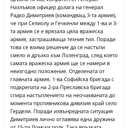
Назлъмов офицер долага на генерал
Радко Димитриев (командващ 3-та армия),
че при Селиолу и Гечкенли между 1-ва и 3-
та армия се е врязала цяла вражеска
армия, застрашаваща техния тил. Поради
това се взима решение да се настъпи
смело и дръзко към Лозенград, след което
самата вражеска армия ще се намери в
неизгодно положение. Отделената от
главната армия, 1-ва Софийска бригада с
подкрепата на 2-ра Преславска бригада
спира настъплението на неочакваната до
момента противникова дивизия край село
Гердели. Поради извънредната ситуация
Димитриев лично оглавява една дружина
от 15-ти Ломски полк. Така връзката