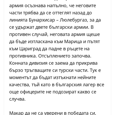
армия осъзнава напълно, че неговите
части трябва да се оттеглят назад до
линията Бунархисар – Люлебургаз, за да
се удържат двете български армии. В
противен случай, неговата армия щеше
да бъде изтласкана към Марица и пътят
към Цариград да падне в ръцете на
противника. Отсъплението започва.
Конната дивизия се заема да прикрива
бързо тръгващите си турски части. Тук е
моментът да бъдат изтъкнати нейните
качества, тъй като в българския лагер все
още офицерите не подозират какво се
случва.
Макар да не са уверени в победата си,