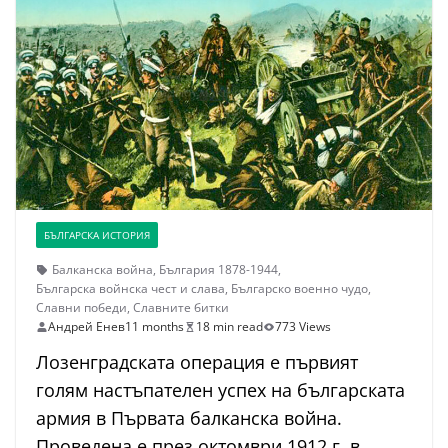
БЪЛГАРСКА ИСТОРИЯ
Балканска война
,
България 1878-1944
,
Българска войнска чест и слава
,
Българско военно чудо
,
Славни победи
,
Славните битки
Андрей Енев
11 months
18 min read
773 Views
Лозенградската операция е първият
голям настъпателен успех на българската
армия в Първата балканска война.
Проведена е през октомври 1912 г. в