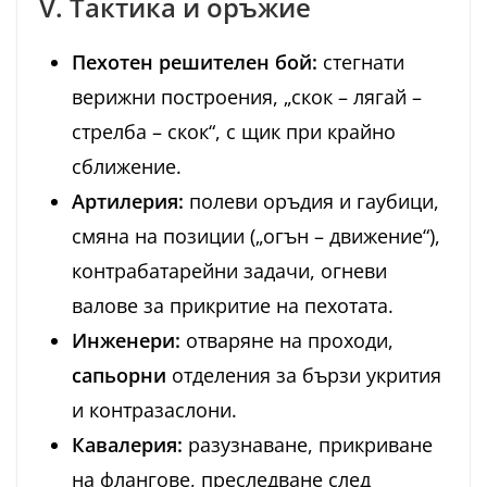
V. Тактика и оръжие
Пехотен решителен бой:
стегнати
верижни построения, „скок – лягай –
стрелба – скок“, с щик при крайно
сближение.
Артилерия:
полеви оръдия и гаубици,
смяна на позиции („огън – движение“),
контрабатарейни задачи, огневи
валове за прикритие на пехотата.
Инженери:
отваряне на проходи,
сапьорни
отделения за бързи укрития
и контразаслони.
Кавалерия:
разузнаване, прикриване
на флангове, преследване след