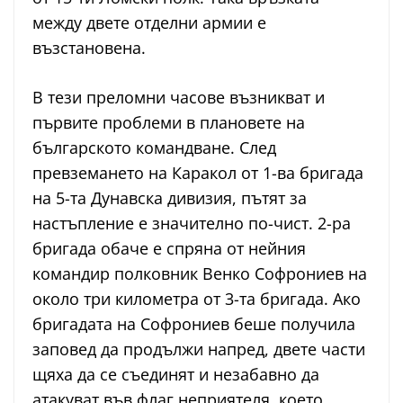
между двете отделни армии е
възстановена.
В тези преломни часове възникват и
първите проблеми в плановете на
българското командване. След
превземането на Каракол от 1-ва бригада
на 5-та Дунавска дивизия, пътят за
настъпление е значително по-чист. 2-ра
бригада обаче е спряна от нейния
командир полковник Венко Софрониев на
около три километра от 3-та бригада. Ако
бригадата на Софрониев беше получила
заповед да продължи напред, двете части
щяха да се съединят и незабавно да
атакуват във флаг неприятеля, което