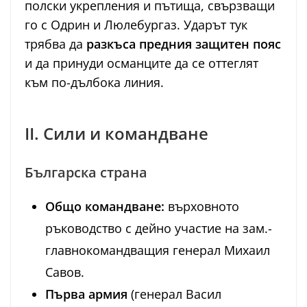
полски укрепления и пътища, свързващи
го с Одрин и Люлебургаз. Ударът тук
трябва да
разкъса предния защитен пояс
и да принуди османците да се оттеглят
към по-дълбока линия.
II. Сили и командване
Българска страна
Общо командване:
върховното
ръководство с дейно участие на зам.-
главнокомандващия генерал Михаил
Савов.
Първа армия
(генерал Васил