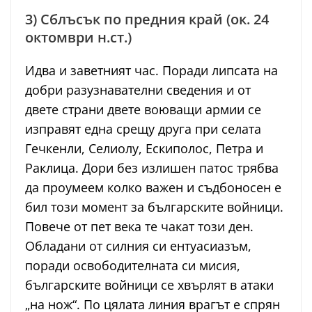
3) Сблъсък по предния край (ок. 24
октомври н.ст.)
Идва и заветният час. Поради липсата на
добри разузнавателни сведения и от
двете страни двете воюващи армии се
изправят една срещу друга при селата
Гечкенли, Селиолу, Ескиполос, Петра и
Раклица. Дори без излишен патос трябва
да проумеем колко важен и съдбоносен е
бил този момент за българските войници.
Повече от пет века те чакат този ден.
Обладани от силния си ентуасиазъм,
поради освободителната си мисия,
българските войници се хвърлят в атаки
„на нож“. По цялата линия врагът е спрян