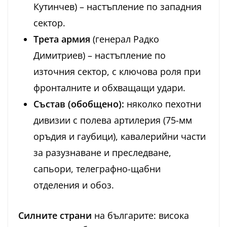
Кутинчев) – настъпление по западния
сектор.
Трета армия
(генерал Радко
Димитриев) – настъпление по
източния сектор, с ключова роля при
фронталните и обхващащи удари.
Състав (обобщено):
няколко пехотни
дивизии с полева артилерия (75-мм
оръдия и гаубици), кавалерийни части
за разузнаване и преследване,
сапьори, телеграфно-щабни
отделения и обоз.
Силните страни
на българите: висока