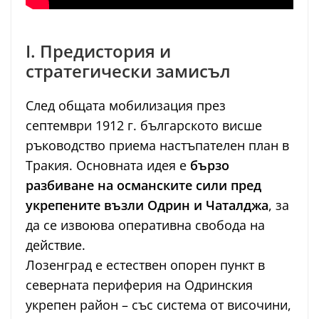
I. Предистория и
стратегически замисъл
След общата мобилизация през
септември 1912 г. българското висше
ръководство приема настъпателен план в
Тракия. Основната идея е
бързо
разбиване на османските сили пред
укрепените възли Одрин и Чаталджа
, за
да се извоюва оперативна свобода на
действие.
Лозенград е естествен опорен пункт в
северната периферия на Одринския
укрепен район – със система от височини,