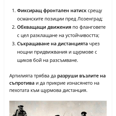
Фиксиращ фронтален натиск
срещу
османските позиции пред Лозенград;
Обхващащи движения
по фланговете
с цел разклащане на устойчивостта;
Съкращаване на дистанцията
чрез
нощни придвижвания и щурмове с
щиков бой на разсъмване.
Артилията трябва да
разруши възлите на
съпротива
и да прикрие изнасянето на
пехотата към щурмова дистанция.