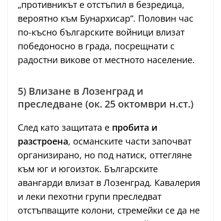
„противникът е отстъпил в безредица,
вероятно към Бунархисар“. Половин час
по-късно българските войници влизат
победоносно в града, посрещнати с
радостни викове от местното население.
5) Влизане в Лозенград и
преследване (ок. 25 октомври н.ст.)
След като защитата е
пробита и
разстроена
, османските части започват
организирано, но под натиск, оттегляне
към юг и югоизток. Българските
авангарди влизат в Лозенград. Кавалерия
и леки пехотни групи преследват
отстъпващите колони, стремейки се да не