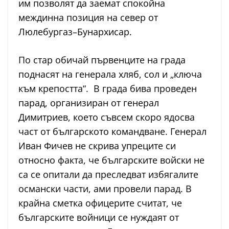
им позволят да заемат спокойна
междинна позиция на север от
Люлебургаз–Бунархисар.
По стар обичай първенците на града
поднасят на генерала хляб, сол и „ключа
към крепостта“. В града бива проведен
парад, организиран от генерал
Димитриев, което съвсем скоро ядосва
част от българското командване. Генерал
Иван Фичев не скрива упреците си
относно факта, че българските войски не
са се опитали да преследват избягалите
османски части, ами провели парад. В
крайна сметка офицерите считат, че
българските войници се нуждаят от