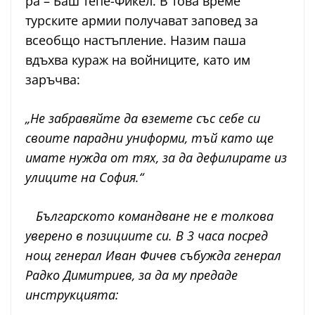
ра – Баш тепе-Фикел. В това време
турските армии получават заповед за
всеобщо настъпление. Назим паша
вдъхва кураж на войниците, като им
заръчва:
„Не забравяйте да вземете със себе си
своите парадни униформи, тъй като ще
имате нужда от тях, за да дефилирате из
улиците на София.“
Българското командване не е толкова
уверено в позициите си. В 3 часа посред
нощ генерал Иван Фичев събужда генерал
Радко Димитриев, за да му предаде
инструкцията: