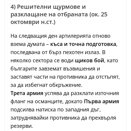
4) Решителни щурмове и
разклащане на отбраната (ок. 25
октомври н.ст.)
На следващия ден артилерията отново
взема думата –
къса и точна подготовка
,
последвана от бърз пехотен излаз. В
няколко сектора се води
щиков бой
, като
българите завземат възвишения и
заставят части на противника да отстъпят,
за да избегнат обкръжение.
Трета армия
успява да разклати източния
фланг на османците, докато
Първа армия
подсилва натиска по западния дъг,
затруднявайки противника да прехвърля
резерви.