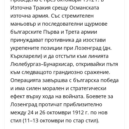
Източна Тракия срещу Османската
източна армия. Със стремителен
маньовър и последователни щурмове
българските Първа и Трета армии
принуждават противника да изостави
укрепените позиции при Лозенград (дн.
Къркларели) и да отстъпи към линията
Люлебургаз–Бунархисар, откривайки пътя
към следващото грандиозно сражение.
Операцията завършва с българска победа
и има силен морален и стратегически
ефект върху хода на войната. Боевете за
Лозенград протичат приблизително
между 24 и 26 октомври 1912 г. по нов
стил (11–13 октомври по стар стил).