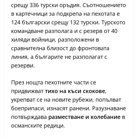
срещу 336 турски оръдия. Съотношението
в картечници за подкрепа на пехотата е
124 български срещу 132 турски. Турското
командване разполага и с резерв от 40
хиляди войници, разположени в
сравнителна близост до фронтовата
линия, а българите не разполагат с
резерви.
През нощта пехотните части се
придвижват
тихо на къси скокове
,
укрепват се на новите рубежи, попълват
боеприпаси, изнасят ранени. Разузнаване
потвърждава
разместване и колебание
в
османските редици.