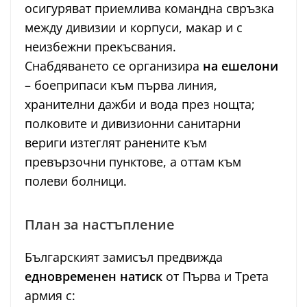
осигуряват приемлива командна свръзка
между дивизии и корпуси, макар и с
неизбежни прекъсвания.
Снабдяването се организира
на ешелони
– боеприпаси към първа линия,
хранителни дажби и вода през нощта;
полковите и дивизионни санитарни
вериги изтеглят ранените към
превързочни пунктове, а оттам към
полеви болници.
План за настъпление
Българският замисъл предвижда
едновременен натиск
от Първа и Трета
армия с: