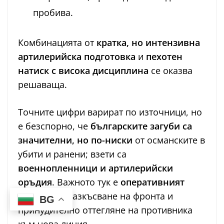
пробива.
Комбинацията от
кратка, но интензивна
артилерийска подготовка
и
пехотен
натиск с висока дисциплина
се оказва
решаваща.
Точните цифри варират по източници, но
е безспорно, че
българските загуби са
значителни, но по-ниски
от османските в
убити и ранени; взети са
военнопленници и артилерийски
оръдия
. Важното тук е
оперативният
резултат
– разкъсване на фронта и
BG
принудително оттегляне на противника
към нова линия.