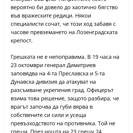
вероятно би довело до хаотично бягство
във вражеските редици. Някои
специалисти сочат, че този ход забавя с
часове превземането на Лозенградската
крепост.
Грешката не е непоправима. В 19 часа на
23 октомври генерал Димитриев
заповядва на 4-та Преславска и 5-та
Дунавска дивизия да атакуват на
разсъмване укрепения град. Офицерът
взима това решение, защото разбира, че
врагът започва да губи вярва в
собствените си сили и усеща
превъзходството на противника. Той не
греши. През нощта на 23 срещу 24