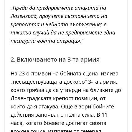
„Преди да предприемете атаката на
Лозенград, проучете състоянието на
крепостта и нейното въоръжение; в
никакъв случай да не предприемете една
несигурна военна операция.“
2. Включването на 3-та армия
На 23 октомври на бойната сцена излиза
„несъществуващата доскоро“ 3-та армия,
която трябва да се утвърди на близките до
Лозенградската крепост позиции, от
които да я атакува. Още в зори бойните
действия започват с пълна сила. В 11
часа, когато боевете достигат своята
връхна точка, изпратен от генерал