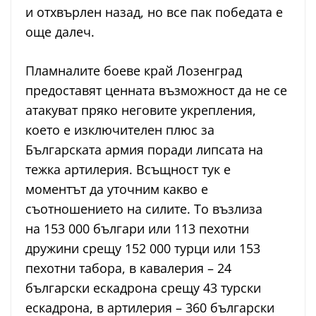
и отхвърлен назад, но все пак победата е
още далеч.
Пламналите боеве край Лозенград
предоставят ценната възможност да не се
атакуват пряко неговите укрепления,
което е изключителен плюс за
Българската армия поради липсата на
тежка артилерия. Всъщност тук е
моментът да уточним какво е
съотношението на силите. То възлиза
на 153 000 българи или 113 пехотни
дружини срещу 152 000 турци или 153
пехотни табора, в кавалерия – 24
български ескадрона срещу 43 турски
ескадрона, в артилерия – 360 български