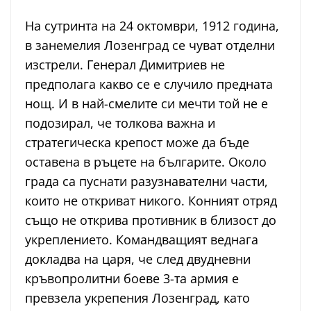
На сутринта на 24 октомври, 1912 година,
в занемелия Лозенград се чуват отделни
изстрели. Генерал Димитриев не
предполага какво се е случило предната
нощ. И в най-смелите си мечти той не е
подозирал, че толкова важна и
стратегическа крепост може да бъде
оставена в ръцете на българите. Около
града са пуснати разузнавателни части,
които не откриват никого. Конният отряд
също не открива противник в близост до
укреплението. Командващият веднага
докладва на царя, че след двудневни
кръвопролитни боеве 3-та армия е
превзела укрепения Лозенград, като