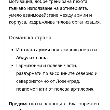
мотивация, добре тренирана пехота,
гъвкаво използване на артилерията,
умело взаимодействие между армии и
корпуса, издръжлива тилова организация.
Османска страна
Източна армия
под командването на
Абдулах паша
.
Гарнизонни и полеви части,
развърнати по височините северно и
североизточно от Лозенград,
подпомогнати от полева артилерия.
Предимства
на османците: благоприятен