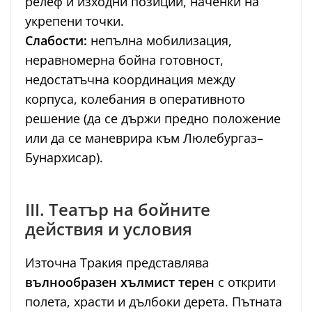
релеф и изходни позиции, наченки на
укрепени точки.
Слабости:
непълна мобилизация,
неравномерна бойна готовност,
недостатъчна координация между
корпуса, колебания в оперативното
решение (да се държи предно положение
или да се маневрира към Люлебургаз–
Бунархисар).
III. Театър на бойните
действия и условия
Източна Тракия представлява
вълнообразен хълмист терен
с открити
полета, храсти и дълбоки дерета. Пътната