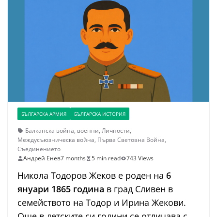
БЪЛГАРСКА АРМИЯ
БЪЛГАРСКА ИСТОРИЯ
Балканска война
,
военни
,
Личности
,
Междусъюзническа война
,
Първа Световна Война
,
Съединението
Андрей Енев
7 months
5 min read
743 Views
Никола Тодоров Жеков е роден на
6
януари 1865 година
в град Сливен в
семейството на Тодор и Ирина Жекови.
Още в детските си години се отличава с