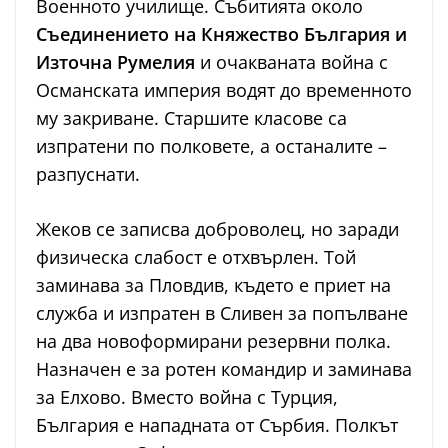
Военното училище. Събитията около
Съединението на Княжество България и
Източна Румелия
и очакваната война с
Османската империя водят до временното
му закриване. Старшите класове са
изпратени по полковете, а останалите –
разпуснати.
Жеков се записва доброволец, но заради
физическа слабост е отхвърлен. Той
заминава за Пловдив, където е приет на
служба и изпратен в Сливен за попълване
на два новоформирани резервни полка.
Назначен е за ротен командир и заминава
за Елхово. Вместо война с Турция,
България е нападната от Сърбия. Полкът