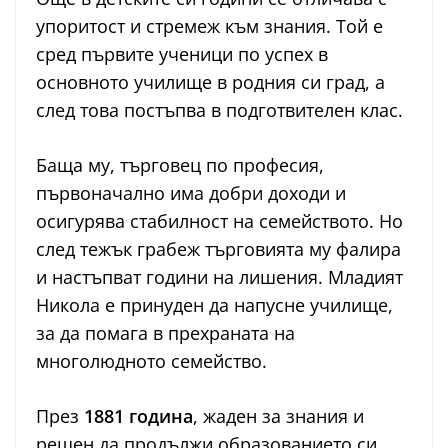
упоритост и стремеж към знания. Той е
сред първите ученици по успех в
основното училище в родния си град, а
след това постъпва в подготвителен клас.
Баща му, търговец по професия,
първоначално има добри доходи и
осигурява стабилност на семейството. Но
след тежък грабеж търговията му фалира
и настъпват години на лишения. Младият
Никола е принуден да напусне училище,
за да помага в прехраната на
многолюдното семейство.
През
1881 година
, жаден за знания и
решен да продължи образованието си,