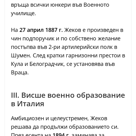
връща всички юнкери във Военното
училище.
На
27 април 1887 г.
Жеков е произведен в
чин подпоручик и по собствено желание
постъпва във 2-ри артилерийски полк в
Шумен. След кратки гарнизонни престои в
Кула и Белоградчик, се установява във
Враца.
III. Висше военно образование
в Италия
Амбициозен и целеустремен, Жеков
решава да продължи образованието си.
През есента на
1894 г.
заминава за