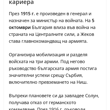
кариера
През
1915 г.
е произведен в генерал и
назначен за министър на войната. На
5
октомври
България влиза във война на
страната на Централните сили, а Жеков
става главнокомандващ на армията.
Организира мобилизация и разделя
войската на три армии. Под негово
ръководство българската армия постига
значителни успехи срещу Сърбия,
включително превземането на Ниш.
Въпреки плановете си да завладее Солун,
получава отказ от германското
командване. През 1916 г. ръководи