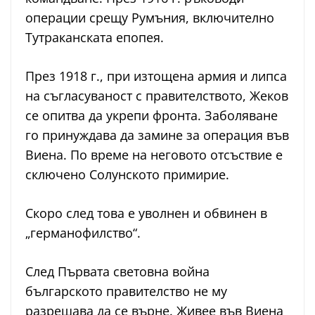
операции срещу Румъния, включително
Тутраканската епопея.
През 1918 г., при изтощена армия и липса
на съгласуваност с правителството, Жеков
се опитва да укрепи фронта. Заболяване
го принуждава да замине за операция във
Виена. По време на неговото отсъствие е
сключено Солунското примирие.
Скоро след това е уволнен и обвинен в
„германофилство“.
След Първата световна война
българското правителство не му
разрешава да се върне. Живее във Виена