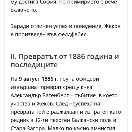
му достига София, но примирието е вече
сключено.
Заради отличен успех и поведение, Жеков
е произведен във фелдфебел.
II. Превратът от 1886 година и
последиците
На
9 август 1886 г.
група офицери
извършват преврат срещу княз
Александър Батенберг – събитие, в което
участва и Жеков. След неуспеха на
преврата той е разжалван и изпратен като
редник в 12-ти пехотен Балкански полк в
Стара Загора. Малко по-късно амнистия