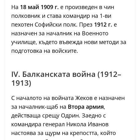
На
18 май 1909 г.
е произведен в чин
полковник и става командир на 1-ви
пехотен Софийски полк. През
1912 г.
е
назначен за началник на Военното
училище, където въвежда нови методи за
подготовка на войските.
IV. Балканската война (1912–
1913)
С началото на войната Жеков е назначен
за началник-щаб на
Втора армия
,
действаща срещу Одрин. Заедно с
командира генерал Никола Иванов
настоява за щурм на крепостта, който