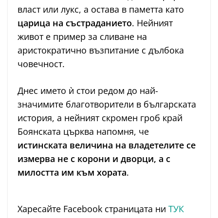
власт или лукс, а остава в паметта като
царица на състраданието
. Нейният
живот е пример за сливане на
аристократично възпитание с дълбока
човечност.
Днес името ѝ стои редом до най-
значимите благотворители в българската
история, а нейният скромен гроб край
Боянската църква напомня, че
истинската величина на владетелите се
измерва не с корони и дворци, а с
милостта им към хората
.
Харесайте Facebook страницата ни
ТУК