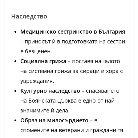
Наследство
Медицинско сестринство в България
– приносът ѝ в подготовката на сестри
е безценен.
Социална грижа
– поставя началото
на системна грижа за сираци и хора с
увреждания.
Културно наследство
– спасяването
на Боянската църква е едно от най-
значимите ѝ дела.
Образ на милосърдието
– в
спомените на ветерани и граждани тя