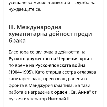
усещане за мисия в живота ѝ – служба на
нуждаещите се.
III. Международна
хуманитарна дейност преди
брака
Елеонора се включва в дейността на
Руското дружество на Червения кръст
по време на
Руско-японската война
(1904–1905)
. Като старша сестра оглавява
санитарен влак, превозващ ранени от
фронта в Манджурия към тила. За тази
работа е наградена с
орден „Св. Анна“
от
руския император Николай II.