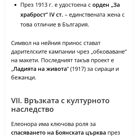
През 1913 г. е удостоена с
орден „За
храброст“ IV ст.
– единствената жена с
това отличие в България.
Символ на нейния принос стават
дарителските кампании чрез „обковаване“
на макети. Последният такъв проект е
„
Ладията на живота
“ (1917) за сираци и
бежанци.
VII. Връзката с културното
наследство
Елеонора има ключова роля за
спасяването на Боянската църква
през