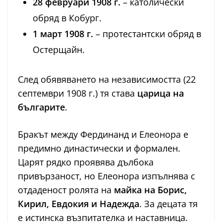
28 февруари 1908 г.
– католически
обряд в Кобург.
1 март 1908 г.
– протестантски обряд в
Остерщайн.
След обявяването на независимостта (22
септември 1908 г.) тя става
царица на
българите
.
Бракът между Фердинанд и Елеонора е
предимно династически и формален.
Царят рядко проявява дълбока
привързаност, но Елеонора изпълнява с
отдаденост ролята на
майка на Борис,
Кирил, Евдокия и Надежда
. За децата тя
е истинска възпитателка и наставница.