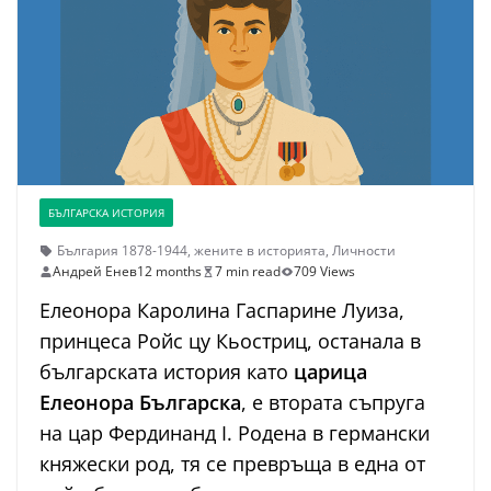
БЪЛГАРСКА ИСТОРИЯ
България 1878-1944
,
жените в историята
,
Личности
Андрей Енев
12 months
7 min read
709 Views
Елеонора Каролина Гаспарине Луиза,
принцеса Ройс цу Кьостриц, останала в
българската история като
царица
Елеонора Българска
, е втората съпруга
на цар Фердинанд I. Родена в германски
княжески род, тя се превръща в една от