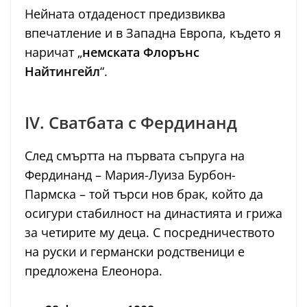
Нейната отдаденост предизвиква
впечатление и в Западна Европа, където я
наричат „
немската Флорънс
Найтингейл
“.
IV. Сватбата с Фердинанд
След смъртта на първата съпруга на
Фердинанд – Мария-Луиза Бурбон-
Пармска – той търси нов брак, който да
осигури стабилност на династията и грижа
за четирите му деца. С посредничеството
на руски и германски родственици е
предложена Елеонора.