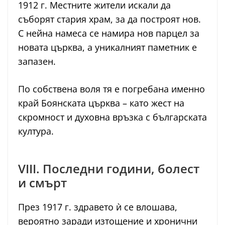
1912 г. Местните жители искали да
съборят стария храм, за да построят нов.
С нейна намеса се намира нов парцел за
новата църква, а уникалният паметник е
запазен.
По собствена воля тя е погребана именно
край Боянската църква – като жест на
скромност и духовна връзка с българската
култура.
VIII. Последни години, болест
и смърт
През 1917 г. здравето ѝ се влошава,
вероятно заради изтощение и хронични