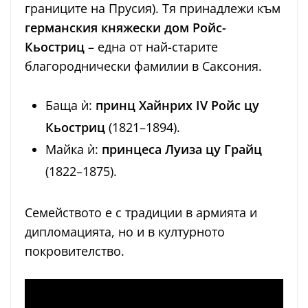
границите на Прусия). Тя принадлежи към
германския княжески дом Ройс-
Кьостриц
– една от най-старите
благороднически фамилии в Саксония.
Баща ѝ:
принц Хайнрих IV Ройс цу
Кьостриц
(1821–1894).
Майка ѝ:
принцеса Луиза цу Грайц
(1822–1875).
Семейството е с традиции в армията и
дипломацията, но и в културното
покровителство.