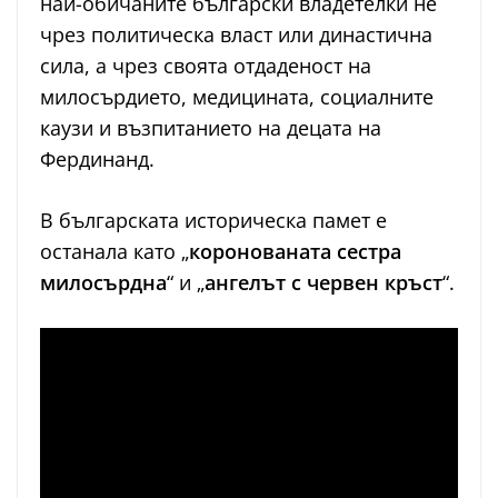
най-обичаните български владетелки не
чрез политическа власт или династична
сила, а чрез своята отдаденост на
милосърдието, медицината, социалните
каузи и възпитанието на децата на
Фердинанд.
В българската историческа памет е
останала като „
коронованата сестра
милосърдна
“ и „
ангелът с червен кръст
“.