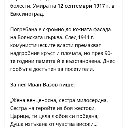
болести. Умира на
12 септември 1917 г. в
Евксиноград
.
Погребана е скромно до южната фасада
на Боянската църква. След 1944 г.
комунистическите власти премахват
надгробния кръст и плочата, но през 90-
те години паметта ѝ е възстановена. Днес
гробът е достъпен за посетители.
За нея Иван Вазов пише:
„Жена венценосна, сестра милосердна,
Сестра на геройте из боя жестоки,
Царице, ти цяла любов си победна,
Душа изтъкана от чувства високи…”