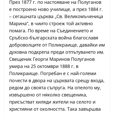
През 1877 г. по настояване на Полуганов
е построено ново училище, а през 1884 г.
– сегашната църква „Св. Великомъченица
Марина“, в чиито строеж той активно
помага. По време на Съединението и
Сръбско-българската война благославя
доброволците от Поликраище, давайки им
духовна подкрепа преди отпътуването им.
Свещеник Георги Маринов Полуганов
умира на 25 октомври 1888 г. в
Поликраище. Погребан е с най-големи
почести в двора на църквата срещу входа,
редом до своята съпруга. На опелото му,
извършено от няколко свещеника,
присъстват хиляди жители на селото и
християни от околността. Така завършва