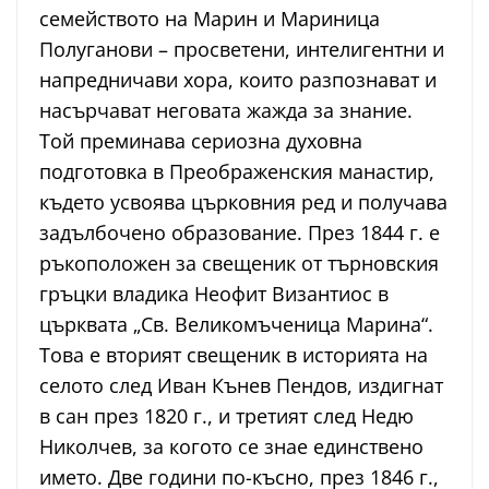
семейството на Марин и Мариница
Полуганови – просветени, интелигентни и
напредничави хора, които разпознават и
насърчават неговата жажда за знание.
Той преминава сериозна духовна
подготовка в Преображенския манастир,
където усвоява църковния ред и получава
задълбочено образование. През 1844 г. е
ръкоположен за свещеник от търновския
гръцки владика Неофит Византиос в
църквата „Св. Великомъченица Марина“.
Това е вторият свещеник в историята на
селото след Иван Кънев Пендов, издигнат
в сан през 1820 г., и третият след Недю
Николчев, за когото се знае единствено
името. Две години по-късно, през 1846 г.,