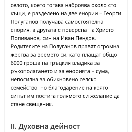
селото, което тогава наброява около сто
къщи, е разделено на две енории – Георги
Полуганов получава самостоятелна
енория, а другата е поверена на Христо
Попиванов, син на Иван Пендов.
Родителите на Полуганов правят огромна
жертва за времето си, като плащат общо
6000 гроша на гръцкия владика за
ръкополагането и за енорията – сума,
непосилна за обикновено селско
семейство, но благодарение на която
синът им постига голямото си желание да
стане свещеник.
II. Духовна дейност