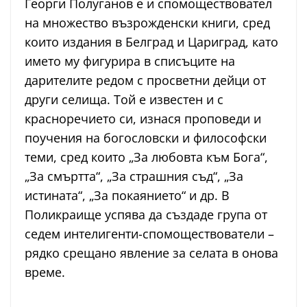
Георги Полуганов е и спомоществовател
на множество възрожденски книги, сред
които издания в Белград и Цариград, като
името му фигурира в списъците на
дарителите редом с просветни дейци от
други селища. Той е известен и с
красноречието си, изнася проповеди и
поучения на богословски и философски
теми, сред които „За любовта към Бога“,
„За смъртта“, „За страшния съд“, „За
истината“, „За покаянието“ и др. В
Поликраище успява да създаде група от
седем интелигенти-спомоществователи –
рядко срещано явление за селата в онова
време.