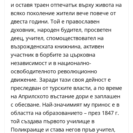
и оставя траен отпечатък върху живота на
всяко поколение жители вече повече от
двеста години. Той е православен
духовник, народен будител, просветен
деец, учител, спомоществовател на
възрожденската книжнина, активен
участник в борбите за църковна
независимост и в национално-
освободителното революционно
движение. Заради тази своя дейност е
преследван от турските власти, а по време
на Априлското въстание дори е заплашен
с обесване. Най-значимият му принос е в
областта на образованието – през 1847 г.
той създава първото училище в
Поликраище и става негов пръв учител,