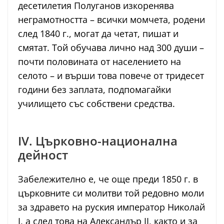
десетилетия Полуганов изкоренява
неграмотността – всички момчета, родени
след 1840 г., могат да четат, пишат и
смятат. Той обучава лично над 300 души –
почти половината от населението на
селото – и върши това повече от тридесет
години без заплата, подпомагайки
училището със собствени средства.
IV. Църковно-национална
дейност
Забележително е, че още преди 1850 г. в
църковните си молитви той редовно моли
за здравето на руския император Николай
I, а след това на Александър II, както и за