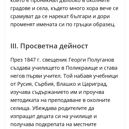
който е проникнал дълбоко в околните
градове и села, където много хора вече се
срамуват да се нарекат българи и дори
променят имената си по гръцки образец.
III. Просветна дейност
През 1847 г. свещеник Георги Полуганов
създава училището в Поликраище и става
негов първи учител. Той набавя учебници
от Русия, Сърбия, Влашко и Цариград,
изучава съдържанието им и проучва
методиката на преподаване в околните
селища. Убеждава родителите да
изпращат децата си на училище и
получава подкрепата на местните