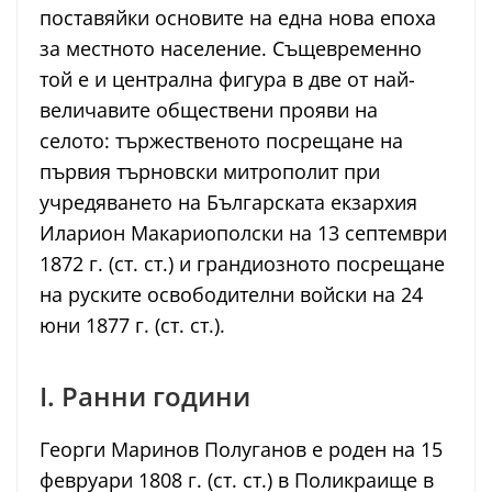
поставяйки основите на една нова епоха
за местното население. Същевременно
той е и централна фигура в две от най-
величавите обществени прояви на
селото: тържественото посрещане на
първия търновски митрополит при
учредяването на Българската екзархия
Иларион Макариополски на 13 септември
1872 г. (ст. ст.) и грандиозното посрещане
на руските освободителни войски на 24
юни 1877 г. (ст. ст.).
I. Ранни години
Георги Маринов Полуганов е роден на 15
февруари 1808 г. (ст. ст.) в Поликраище в