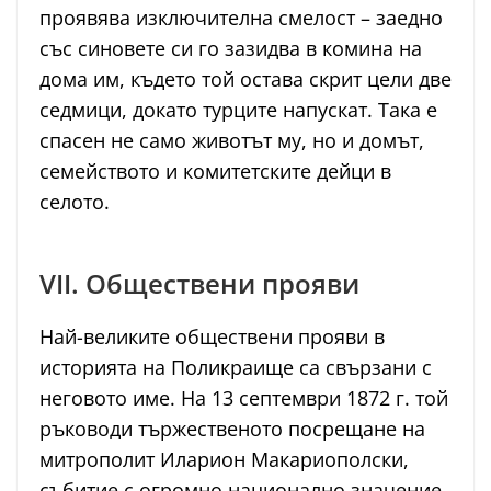
проявява изключителна смелост – заедно
със синовете си го зазидва в комина на
дома им, където той остава скрит цели две
седмици, докато турците напускат. Така е
спасен не само животът му, но и домът,
семейството и комитетските дейци в
селото.
VII. Обществени прояви
Най-великите обществени прояви в
историята на Поликраище са свързани с
неговото име. На 13 септември 1872 г. той
ръководи тържественото посрещане на
митрополит Иларион Макариополски,
събитие с огромно национално значение,