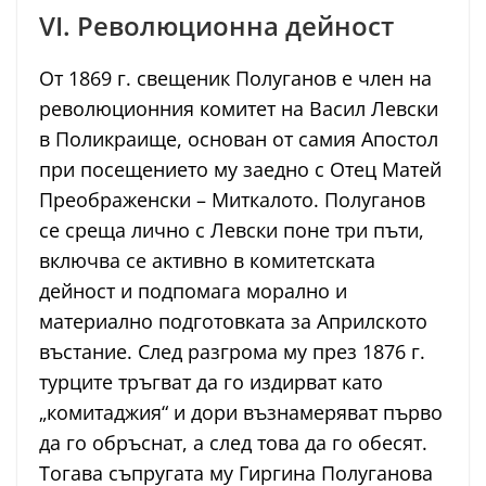
VI. Революционна дейност
От 1869 г. свещеник Полуганов е член на
революционния комитет на Васил Левски
в Поликраище, основан от самия Апостол
при посещението му заедно с Отец Матей
Преображенски – Миткалото. Полуганов
се среща лично с Левски поне три пъти,
включва се активно в комитетската
дейност и подпомага морално и
материално подготовката за Априлското
въстание. След разгрома му през 1876 г.
турците тръгват да го издирват като
„комитаджия“ и дори възнамеряват първо
да го обръснат, а след това да го обесят.
Тогава съпругата му Гиргина Полуганова