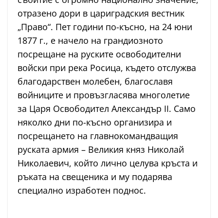
отразено дори в цариградския вестник
„Право“. Пет години по-късно, на 24 юни
1877 г., е начело на грандиозното
посрещане на руските освободителни
войски при река Росица, където отслужва
благодарствен молебен, благославя
войниците и провъзгласява многолетие
за Царя Освободител Александър II. Само
няколко дни по-късно организира и
посрещането на главнокомандващия
руската армия – Великия княз Николай
Николаевич, който лично целува кръста и
ръката на свещеника и му подарява
специално изработен поднос.