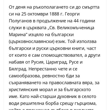
От деня на ръкополагането си до смъртта
си на 25 октомври 1888 г. Георги
Полуганов в продължение на 44 години
служи в църквата „Св. Великомъченица
Марина“ изцяло на български
(църковнославянски) език. Той използва
български и руски църковни книги, част
от които е сам спомоществовател, а други
набавя от Русия, Цариград, Русе и
Бялград. Непрестанно чете и се
самообразова, ревностно бди за
съхраняването на православната вяра, за
християнския морал и за българското
име. Като най-старши духовник в селото
води решителна борба срещу гърцизма,