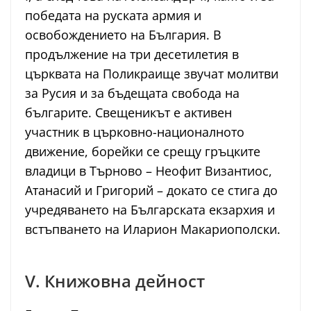
победата на руската армия и
освобождението на България. В
продължение на три десетилетия в
църквата на Поликраище звучат молитви
за Русия и за бъдещата свобода на
българите. Свещеникът е активен
участник в църковно-националното
движение, борейки се срещу гръцките
владици в Търново – Неофит Византиос,
Атанасий и Григорий – докато се стига до
учредяването на Българската екзархия и
встъпването на Иларион Макариополски.
V. Книжовна дейност