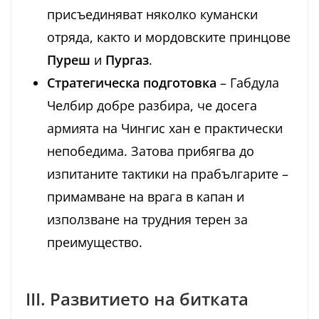
присъединяват няколко кумански
отряда, както и мордовските принцове
Пуреш
и
Пургаз
.
Стратегическа подготовка
– Габдула
Челбир добре разбира, че досега
армията на Чингис хан е практически
непобедима. Затова прибягва до
изпитаните тактики на прабългарите –
примамване на врага в капан и
използване на трудния терен за
преимущество.
III. Развитието на битката