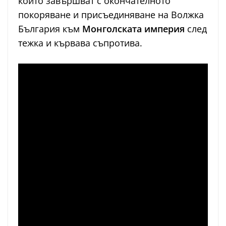
които завършват с окончателното
покоряване и присъединяване на Волжка
България към
Монголската империя
след
тежка и кървава съпротива.