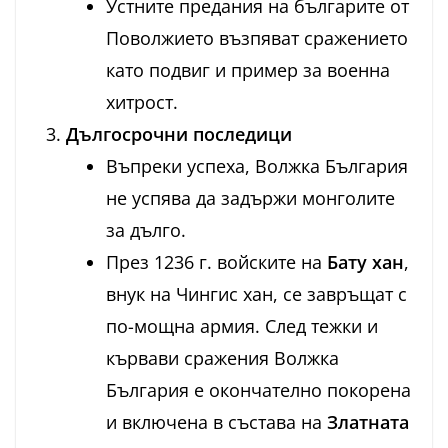
Устните предания на българите от
Поволжието възпяват сражението
като подвиг и пример за военна
хитрост.
Дългосрочни последици
Въпреки успеха, Волжка България
не успява да задържи монголите
за дълго.
През 1236 г. войските на
Бату хан
,
внук на Чингис хан, се завръщат с
по-мощна армия. След тежки и
кървави сражения Волжка
България е окончателно покорена
и включена в състава на
Златната