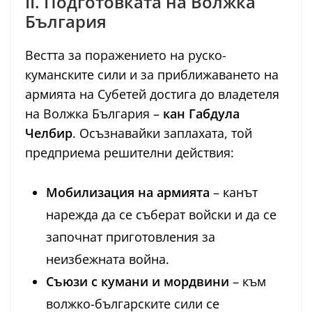
II. Подготовката на Волжка
България
Вестта за поражението на руско-
куманските сили и за приближаването на
армията на Субетей достига до владетеля
на Волжка България –
кан Габдула
Челбир
. Осъзнавайки заплахата, той
предприема решителни действия:
Мобилизация на армията
– канът
нарежда да се съберат войски и да се
започнат приготовления за
неизбежната война.
Съюзи с кумани и мордвини
– към
волжко-българските сили се