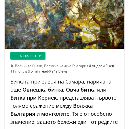
БЪЛГАРСКА ИСТОРИЯ
Великите битки
,
Волжско-камска България
Андрей Енев
11 months
5 min read
949 Views
Битката при завоя на Самара, наричана
още
Овнешка битка
,
Овча битка
или
Битка при Кернек
, представлява първото
голямо сражение между
Волжка
България
и
монголите
. Тя е от особено
значение, защото бележи един от редките