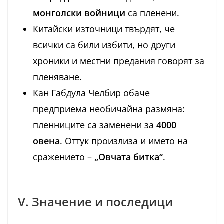
монголски войници
са пленени.
Китайски източници твърдят, че
всички са били избити, но други
хроники и местни предания говорят за
пленяване.
Кан Габдула Челбир обаче
предприема необичайна размяна:
пленниците са заменени за
4000
овена
. Оттук произлиза и името на
сражението –
„Овчата битка“
.
V. Значение и последици