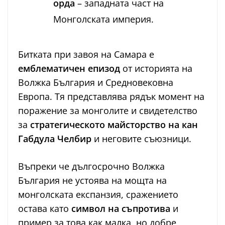
орда
– западната част на
Монголската империя.
Битката при завоя на Самара е
емблематичен епизод
от историята на
Волжка България и Средновековна
Европа. Тя представлява рядък момент на
поражение за монголите и свидетелство
за
стратегическото майсторство на кан
Габдула Челбир
и неговите съюзници.
Въпреки че дългосрочно Волжка
България не устоява на мощта на
монголската експанзия, сражението
остава като
символ на съпротива
и
пример за това как малка, но добре