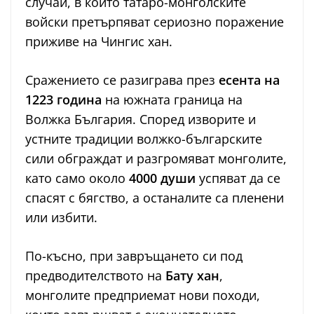
случаи, в които татаро-монголските
войски претърпяват сериозно поражение
приживе на Чингис хан.
Сражението се разиграва през
есента на
1223 година
на южната граница на
Волжка България. Според изворите и
устните традиции волжко-българските
сили обграждат и разгромяват монголите,
като само около
4000 души
успяват да се
спасят с бягство, а останалите са пленени
или избити.
По-късно, при завръщането си под
предводителството на
Бату хан
,
монголите предприемат нови походи,