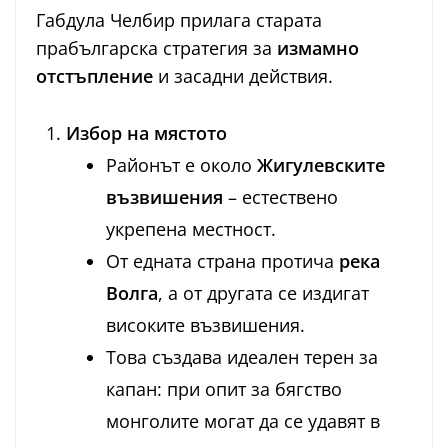
Габдула Челбир прилага старата
прабългарска стратегия за
измамно
отстъпление
и засадни действия.
Избор на мястото
Районът е около
Жигулевските
възвишения
– естествено
укрепена местност.
От едната страна протича
река
Волга
, а от другата се издигат
високите възвишения.
Това създава идеален терен за
капан: при опит за бягство
монголите могат да се удавят в