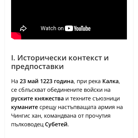
I. Исторически контекст и
предпоставки
На
23 май 1223 година
, при река
Калка
,
се сблъскват обединените войски на
руските княжества
и техните съюзници
куманите
срещу настъпващата армия на
Чингис хан, командвана от прочутия
пълководец
Субетей
.