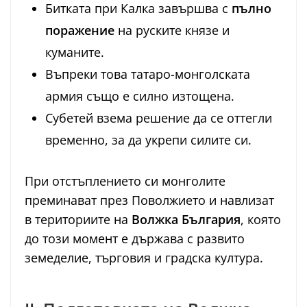
Битката при Калка завършва с
пълно
поражение
на руските князе и
куманите.
Въпреки това татаро-монголската
армия също е силно изтощена.
Субетей взема решение да се оттегли
временно, за да укрепи силите си.
При отстъплението си монголите
преминават през Поволжието и навлизат
в териториите на
Волжка България
, която
до този момент е държава с развито
земеделие, търговия и градска култура.