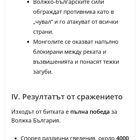
Волжко-българските сили
обграждат противника като в
„чувал“ и го атакуват от всички
страни.
Монголите се оказват напълно
блокирани между реката и
възвишенията и понасят тежки
загуби.
IV. Резултатът от сражението
Изходът от битката е
пълна победа
за
Волжка България.
Според различни сведения, около
4000