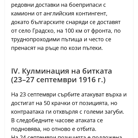
редовни доставки на боеприпаси с
камиони от английския контингент,
докато българските снаряди се доставят
от село Градско, на 100 км от фронта, по
труднопроходими пътища и често се
пренасят на ръце по кози пътеки.
IV. Кулминация на битката
(23–27 септември 1916 г.)
На 23 септември сърбите атакуват върха и
достигат на 50 крачки от позицията, но
контраатака ги отхвърля с големи загуби.
В следобедните часове атаката се
подновява, но отново е отбита.
На 24 септември позицията е подложена