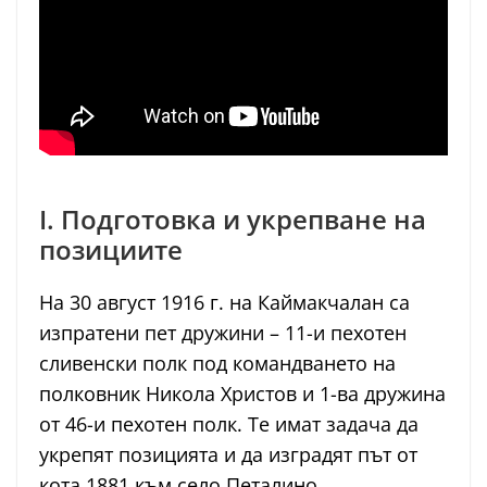
I. Подготовка и укрепване на
позициите
На 30 август 1916 г. на Каймакчалан са
изпратени пет дружини – 11-и пехотен
сливенски полк под командването на
полковник Никола Христов и 1-ва дружина
от 46-и пехотен полк. Те имат задача да
укрепят позицията и да изградят път от
кота 1881 към село Петалино.