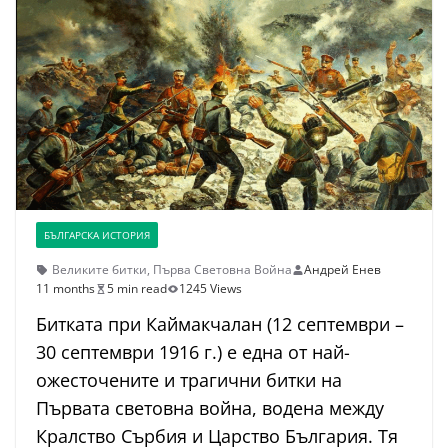
БЪЛГАРСКА ИСТОРИЯ
Великите битки
,
Първа Световна Война
Андрей Енев
11 months
5 min read
1245 Views
Битката при Каймакчалан (12 септември –
30 септември 1916 г.) е една от най-
ожесточените и трагични битки на
Първата световна война, водена между
Кралство Сърбия и Царство България. Тя