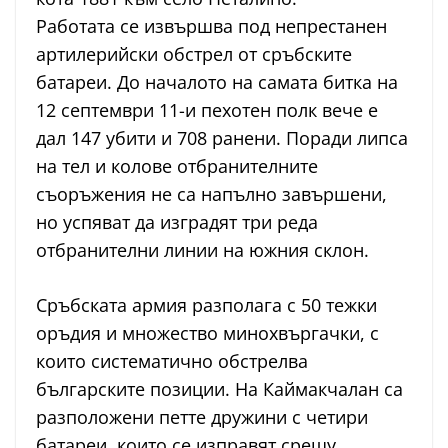
Работата се извършва под непрестанен
артилерийски обстрел от сръбските
батареи. До началото на самата битка на
12 септември 11-и пехотен полк вече е
дал 147 убити и 708 ранени. Поради липса
на тел и колове отбранителните
съоръжения не са напълно завършени,
но успяват да изградят три реда
отбранителни линии на южния склон.
Сръбската армия разполага с 50 тежки
оръдия и множество минохвъргачки, с
които систематично обстрелва
българските позиции. На Каймакчалан са
разположени петте дружини с четири
батареи, които се изправят срещу