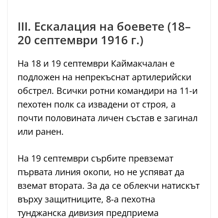
III. Ескалация на боевете (18–
20 септември 1916 г.)
На 18 и 19 септември Каймакчалан е
подложен на непрекъснат артилерийски
обстрел. Всички ротни командири на 11-и
пехотен полк са извадени от строя, а
почти половината личен състав е загинал
или ранен.
На 19 септември сърбите превземат
първата линия окопи, но не успяват да
вземат втората. За да се облекчи натискът
върху защитниците, 8-а пехотна
тунджанска дивизия предприема