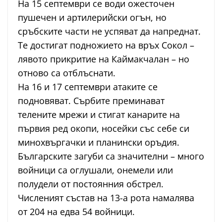
На 15 септември се води ожесточен
пушечен и артилерийски огън, но
сръбските части не успяват да напреднат.
Те достигат подножието на връх Сокол –
лявото прикритие на Каймакчалан – но
отново са отблъснати.
На 16 и 17 септември атаките се
подновяват. Сърбите преминават
телените мрежи и стигат канарите на
първия ред окопи, носейки със себе си
минохвъргачки и планински оръдия.
Българските загуби са значителни – много
войници са оглушали, онемели или
полудели от постоянния обстрел.
Численият състав на 13-а рота намалява
от 204 на едва 54 войници.