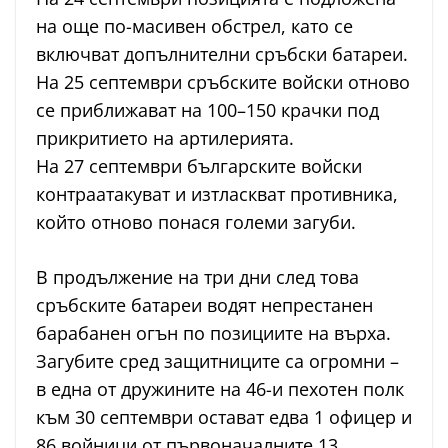
на още по-масивен обстрел, като се
включват допълнителни сръбски батареи.
На 25 септември сръбските войски отново
се приближават на 100–150 крачки под
прикритието на артилерията.
На 27 септември българските войски
контраатакуват и изтласкват противника,
който отново понася големи загуби.
В продължение на три дни след това
сръбските батареи водят непрестанен
барабанен огън по позициите на върха.
Загубите сред защитниците са огромни –
в една от дружините на 46-и пехотен полк
към 30 септември остават едва 1 офицер и
86 войници от първоначалните 13