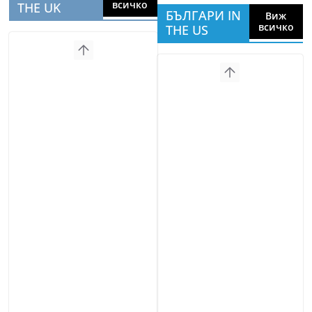
всичко
THE UK
БЪЛГАРИ IN
Виж
всичко
THE US