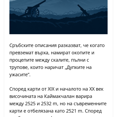
Сръбските описания разказват, че когато
превземат върха, намират окопите и
процепите между скалите, пълни с
трупове, които наричат „Дупките на
ужасите“.
Според карти от XIX и началото на XX век
височината на Каймакчалан варира
между 2525 и 2532 m, но на съвременните
карти е отбелязана като 2521 m. Според