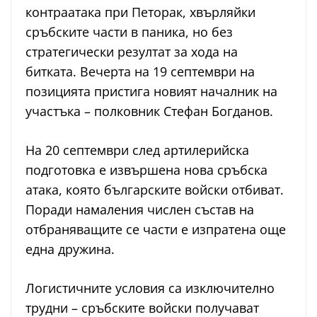
контраатака при Петорак, хвърляйки
сръбските части в паника, но без
стратегически резултат за хода на
битката. Вечерта на 19 септември на
позицията пристига новият началник на
участъка – полковник Стефан Богданов.
На 20 септември след артилерийска
подготовка е извършена нова сръбска
атака, която българските войски отбиват.
Поради намаления числен състав на
отбраняващите се части е изпратена още
една дружина.
Логистичните условия са изключително
трудни – сръбските войски получават