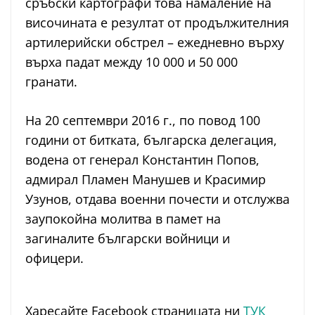
сръбски картографи това намаление на
височината е резултат от продължителния
артилерийски обстрел – ежедневно върху
върха падат между 10 000 и 50 000
гранати.
На 20 септември 2016 г., по повод 100
години от битката, българска делегация,
водена от генерал Константин Попов,
адмирал Пламен Манушев и Красимир
Узунов, отдава военни почести и отслужва
заупокойна молитва в памет на
загиналите български войници и
офицери.
Харесайте Facebook страницата ни
ТУК