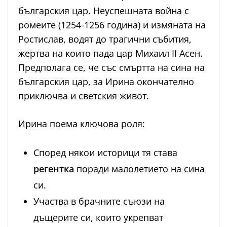
българския цар. Неуспешната война с
ромеите (1254-1256 година) и измяната на
Ростислав, водят до трагични събития,
жертва на които пада цар Михаил II Асен.
Предполага се, че със смъртта на сина на
българския цар, за Ирина окончателно
приключва и светския живот.
Ирина поема ключова роля:
Според някои историци тя става
регентка
поради малолетието на сина
си.
Участва в брачните съюзи на
дъщерите си, които укрепват