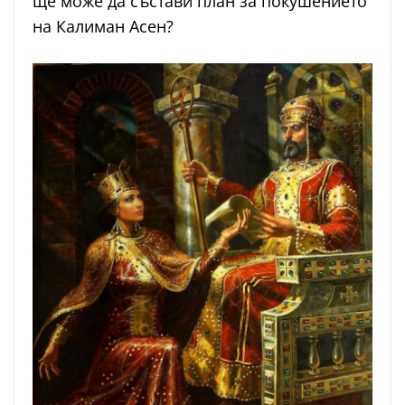
ще може да състави план за покушението
на Калиман Асен?