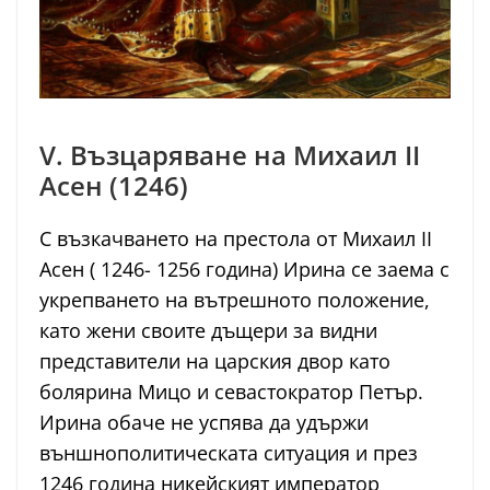
V. Възцаряване на Михаил II
Асен (1246)
С възкачването на престола от Михаил II
Асен ( 1246- 1256 година) Ирина се заема с
укрепването на вътрешното положение,
като жени своите дъщери за видни
представители на царския двор като
болярина Мицо и севастократор Петър.
Ирина обаче не успява да удържи
външнополитическата ситуация и през
1246 година никейският император