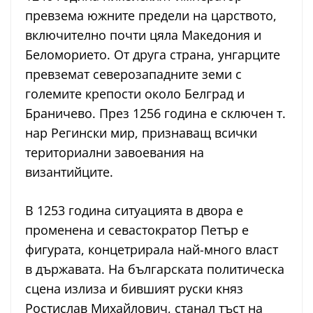
превзема южните предели на царството,
включително почти цяла Македония и
Беломорието. От друга страна, унгарците
превземат северозападните земи с
големите крепости около Белград и
Браничево. През 1256 година е сключен т.
нар Регински мир, признаващ всички
териториални завоевания на
византийците.
В 1253 година ситуацията в двора е
променена и севастократор Петър е
фигурата, концетрирала най-много власт
в държавата. На българската политическа
сцена излиза и бившият руски княз
Ростислав Михайлович, станал тъст на