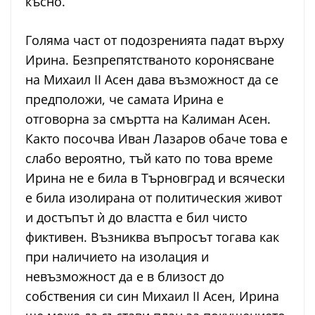
късно.
Голяма част от подозренията падат върху
Ирина. Безпрепятстваното коронясване
на Михаил II Асен дава възможност да се
предположи, че самата Ирина е
отговорна за смъртта на Калиман Асен.
Както посочва Иван Лазаров обаче това е
слабо вероятно, тъй като по това време
Ирина не е била в Търновград и всячески
е била изолирана от политическия живот
и достъпът ѝ до властта е бил чисто
фиктивен. Възниква въпросът тогава как
при наличието на изолация и
невъзможност да е в близост до
собствения си син Михаил II Асен, Ирина