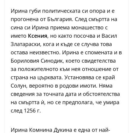
Ирина губи политическата си опора и е
прогонена от България. След смъртта на
сина си Ирина приема монашество с
името
Ксения
, но както посочва и Васил
Златараски, кога и къде се случва това
остава неизвестно. Ирина е спомената и в
Бориловия Синодик, което свидетелства
за положителното към нея отношение от
страна на църквата. Установява се край
Солун, вероятно в родови имоти. Няма
сведения за точната дата и обстоятелства
на смъртта ѝ, но се предполага, че умира
след 1256 г.
Ирина Комнина Дукина е една от най-