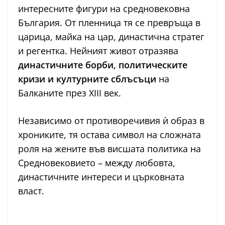
интересните фигури на средновековна
България. От пленница тя се превръща в
царица, майка на цар, династична стратег
и регентка. Нейният живот отразява
династичните борби, политическите
кризи и културните сблъсъци
на
Балканите през XIII век.
Независимо от противоречивия ѝ образ в
хрониките, тя остава символ на сложната
роля на жените във висшата политика на
Средновековието – между любовта,
династичните интереси и църковната
власт.