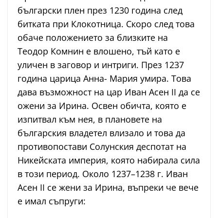
български плен през 1230 година след
битката при Клокотница. Скоро след това
обаче положението за близките на
Теодор Комнин е влошено, тъй като е
уличен в заговор и интриги. През 1237
година царица Анна- Мария умира. Това
дава възможност на цар Иван Асен II да се
ожени за Ирина. Освен обичта, която е
изпитвал към нея, в плановете на
българския владетел влизало и това да
противопостави Солунския деспотат на
Никейската империя, която набирала сила
в този период. Около 1237–1238 г. Иван
Асен II се жени за Ирина, въпреки че вече
е имал съпруги: