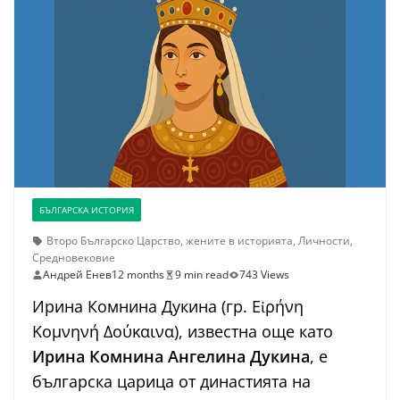
БЪЛГАРСКА ИСТОРИЯ
Второ Българско Царство
,
жените в историята
,
Личности
,
Средновековие
Андрей Енев
12 months
9 min read
743 Views
Ирина Комнина Дукина (гр. Εἰρήνη
Κομνηνή Δούκαινα), известна още като
Ирина Комнина Ангелина Дукина
, е
българска царица от династията на