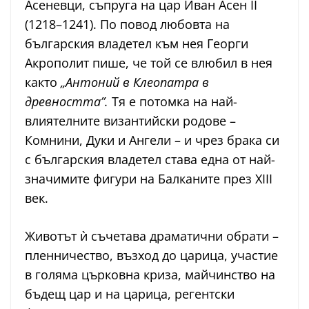
Асеневци, съпруга на цар Иван Асен II
(1218–1241). По повод любовта на
българския владетел към нея Георги
Акрополит пише, че той се влюбил в нея
както
„Антоний в Клеопатра в
древността”.
Тя е потомка на най-
влиятелните византийски родове –
Комнини, Дуки и Ангели – и чрез брака си
с българския владетел става една от най-
значимите фигури на Балканите през XIII
век.
Животът ѝ съчетава драматични обрати –
пленничество, възход до царица, участие
в голяма църковна криза, майчинство на
бъдещ цар и на царица, регентски