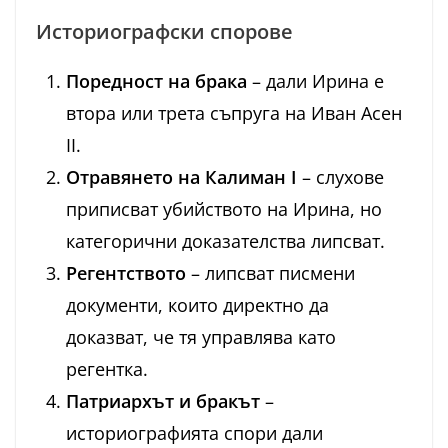
Историографски спорове
Поредност на брака
– дали Ирина е
втора или трета съпруга на Иван Асен
II.
Отравянето на Калиман I
– слухове
приписват убийството на Ирина, но
категорични доказателства липсват.
Регентството
– липсват писмени
документи, които директно да
доказват, че тя управлява като
регентка.
Патриархът и бракът
–
историографията спори дали