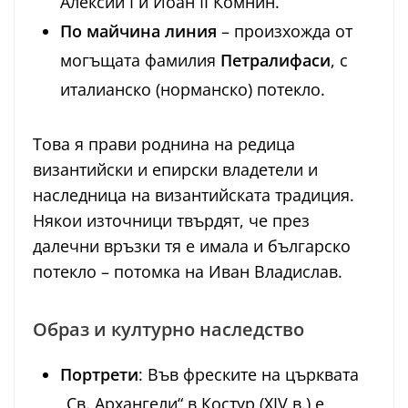
Алексий I и Йоан II Комнин.
По майчина линия
– произхожда от
могъщата фамилия
Петралифаси
, с
италианско (норманско) потекло.
Това я прави роднина на редица
византийски и епирски владетели и
наследница на византийската традиция.
Някои източници твърдят, че през
далечни връзки тя е имала и българско
потекло – потомка на Иван Владислав.
Образ и културно наследство
Портрети
: Във фреските на църквата
„Св. Архангели“ в Костур (XIV в.) е