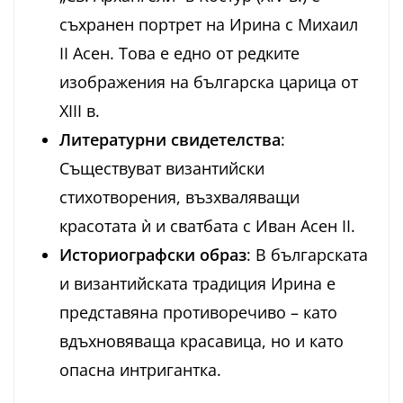
съхранен портрет на Ирина с Михаил
II Асен. Това е едно от редките
изображения на българска царица от
XIII в.
Литературни свидетелства
:
Съществуват византийски
стихотворения, възхваляващи
красотата ѝ и сватбата с Иван Асен II.
Историографски образ
: В българската
и византийската традиция Ирина е
представяна противоречиво – като
вдъхновяваща красавица, но и като
опасна интригантка.