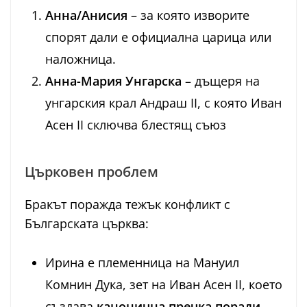
Анна/Анисия
– за която изворите
спорят дали е официална царица или
наложница.
Анна-Мария Унгарска
– дъщеря на
унгарския крал Андраш II, с която Иван
Асен II сключва блестящ съюз
Църковен проблем
Бракът поражда тежък конфликт с
Българската църква:
Ирина е племенница на Мануил
Комнин Дука, зет на Иван Асен II, което
създава
канонична пречка поради