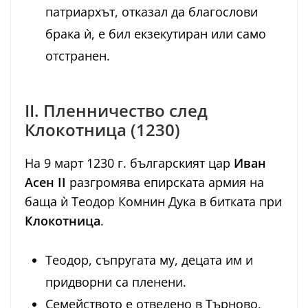
патриархът, отказал да благослови
брака ѝ, е бил екзекутиран или само
отстранен.
II. Пленничество след
Клокотница (1230)
На 9 март 1230 г. българският цар
Иван
Асен II
разгромява епирската армия на
баща ѝ Теодор Комнин Дука в битката при
Клокотница
.
Теодор, съпругата му, децата им и
придворни са пленени.
Семейството е отведено в Търново,