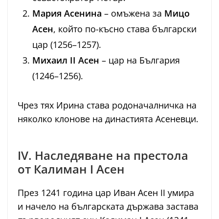
Мария Асенина
– омъжена за
Мицо
Асен
, който по-късно става български
цар (1256–1257).
Михаил II Асен
– цар на България
(1246–1256).
Чрез тях Ирина става родоначалничка на
няколко клонове на династията Асеневци.
IV. Наследяване на престола
от Калиман I Асен
През 1241 година цар Иван Асен II умира
и начело на българската държава застава