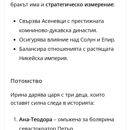
бракът има и
стратегическо измерение
:
Свързва Асеневци с престижната
комниново-дукавска династия.
Осигурява влияние над Солун и Епир.
Балансира отношенията с растящата
Никейска империя.
Потомство
Ирина дарява царя с три деца, които
оставят силна следа в историята:
Ана-Теодора
– омъжена за болярина
севастократор Петър.