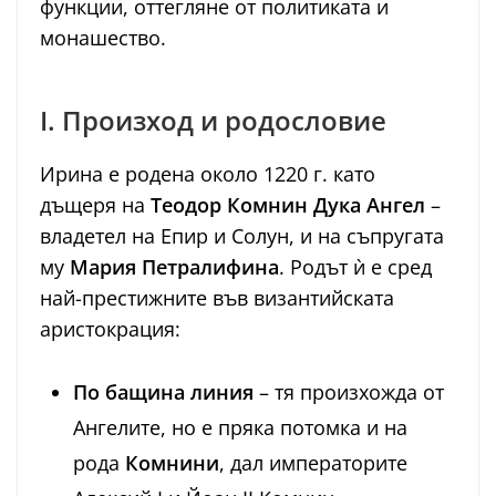
функции, оттегляне от политиката и
монашество.
I. Произход и родословие
Ирина е родена около 1220 г. като
дъщеря на
Теодор Комнин Дука Ангел
–
владетел на Епир и Солун, и на съпругата
му
Мария Петралифина
. Родът ѝ е сред
най-престижните във византийската
аристокрация:
По бащина линия
– тя произхожда от
Ангелите, но е пряка потомка и на
рода
Комнини
, дал императорите