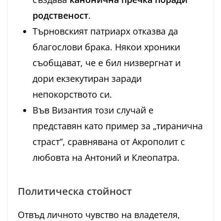
родственост
.
Търновският патриарх отказва да
благослови брака. Някои хроники
съобщават, че е бил низвергнат и
дори екзекутиран заради
непокорството си.
Във Византия този случай е
представян като пример за „тиранична
страст“, сравнявана от Акрополит с
любовта на Антоний и Клеопатра.
Политическа стойност
Отвъд личното чувство на владетеля,