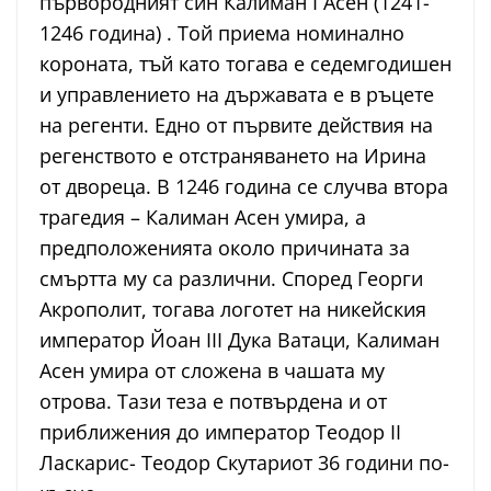
първородният син Калиман I Асен (1241-
1246 година) . Той приема номинално
короната, тъй като тогава е седемгодишен
и управлението на държавата е в ръцете
на регенти. Едно от първите действия на
регенството е отстраняването на Ирина
от двореца. В 1246 година се случва втора
трагедия – Калиман Асен умира, а
предположенията около причината за
смъртта му са различни. Според Георги
Акрополит, тогава логотет на никейския
император Йоан III Дука Ватаци, Калиман
Асен умира от сложена в чашата му
отрова. Тази теза е потвърдена и от
приближения до император Теодор II
Ласкарис- Теодор Скутариот 36 години по-