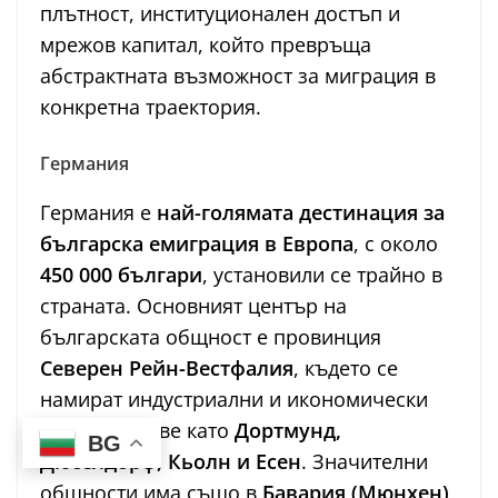
плътност, институционален достъп и
мрежов капитал, който превръща
абстрактната възможност за миграция в
конкретна траектория.
Германия
Германия е
най-голямата дестинация за
българска емиграция в Европа
, с около
450 000 българи
, установили се трайно в
страната. Основният център на
българската общност е провинция
Северен Рейн-Вестфалия
, където се
намират индустриални и икономически
силни градове като
Дортмунд,
BG
Дюселдорф, Кьолн и Есен
. Значителни
общности има също в
Бавария (Мюнхен)