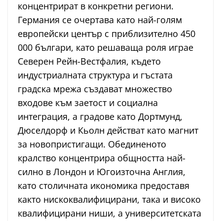
концентрират в конкретни региони.
Германия се очертава като най-голям
европейски център с приблизително 450
000 българи, като решаваща роля играе
Северен Рейн-Вестфалия, където
индустриалната структура и гъстата
градска мрежа създават множество
входове към заетост и социална
интеграция, а градове като Дортмунд,
Дюселдорф и Кьолн действат като магнит
за новопристигащи. Обединеното
кралство концентрира общността най-
силно в Лондон и Югоизточна Англия,
като столичната икономика предоставя
както нискоквалифицирани, така и високо
квалифицирани ниши, а университетската