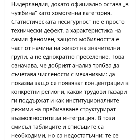
Нидерландия, докато официално остава „в
чужбина“ като хомогенна категория.
Статистическата несигурност не е просто
технически дефект, а характеристика на
самия феномен, защото мобилността е
част от начина на живот на значителни
групи, а не еднократно преселение. Това
означава, че добрият анализ трябва да
съчетава числености с механизми: да
показва защо се появяват концентрации в
конкретни региони, какви трудови пазари
ги поддържат и как институционалните
режими на пребиваване структурират
възможностите за интеграция. В този
смисъл таблиците и списъците са
необходими, но са недостатъчни: те се