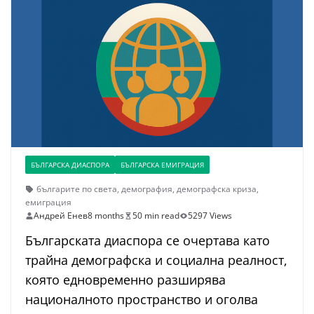
БЪЛГАРСКА ДИАСПОРА
БЪЛГАРСКА ЕМИГРАЦИЯ
българите по света
,
демография
,
демографска криза
,
емиграция
Андрей Енев
8 months
50 min read
5297 Views
Българската диаспора се очертава като
трайна демографска и социална реалност,
която едновременно разширява
националното пространство и оголва