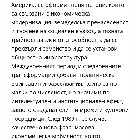
Америка, се оформят нови потоци, които
са свързани с икономическа
модернизация, земеделска пренаселеност
и търсене на социален възход, а тяхната
трайност зависи от способността да се
прехвърли семейство и да се установи
общностна инфраструктура.
Междувоенният период и следвоенните
трансформации добавят политическа
емиграция и разселвания, които са по-
малки по численост, но значими по
интелектуален и институционален ефект,
защото създават елитни мрежи и културни
посредници. След 1989 г. се случва
качествено нова фаза: масова
икономическа мобилност, която