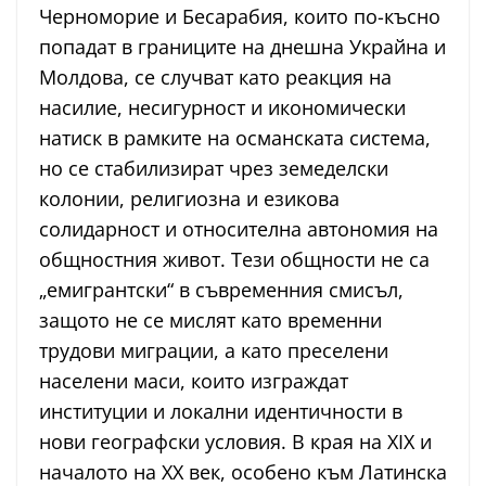
Черноморие и Бесарабия, които по-късно
попадат в границите на днешна Украйна и
Молдова, се случват като реакция на
насилие, несигурност и икономически
натиск в рамките на османската система,
но се стабилизират чрез земеделски
колонии, религиозна и езикова
солидарност и относителна автономия на
общностния живот. Тези общности не са
„емигрантски“ в съвременния смисъл,
защото не се мислят като временни
трудови миграции, а като преселени
населени маси, които изграждат
институции и локални идентичности в
нови географски условия. В края на XIX и
началото на XX век, особено към Латинска