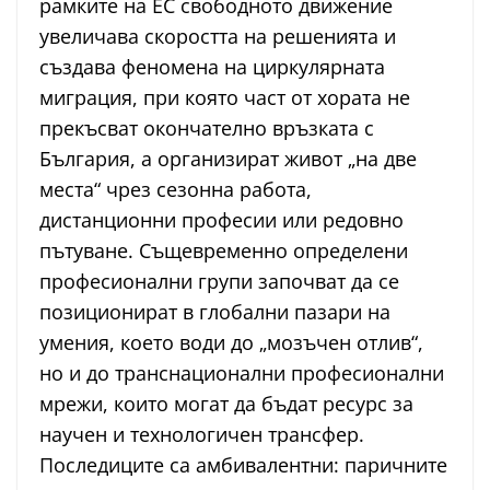
рамките на ЕС свободното движение
увеличава скоростта на решенията и
създава феномена на циркулярната
миграция, при която част от хората не
прекъсват окончателно връзката с
България, а организират живот „на две
места“ чрез сезонна работа,
дистанционни професии или редовно
пътуване. Същевременно определени
професионални групи започват да се
позиционират в глобални пазари на
умения, което води до „мозъчен отлив“,
но и до транснационални професионални
мрежи, които могат да бъдат ресурс за
научен и технологичен трансфер.
Последиците са амбивалентни: паричните