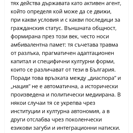
тях действа държавата като активен агент,
който определя кой може да се движи,
при какви условия и с какви последици за
гражданския статус. Външната общност,
формирана през този век, често носи
амбивалентна памет: тя съчетава травма
от разлъка, прагматичен адаптационен
капитал и специфични културни форми,
които се различават от тези в България.
Поради това връзката между „диаспора“ и
„нация“ не е автоматична, а исторически
произведена и политически медиирана. В
някои случаи тя се укрепва чрез
институции и културна автономия, а в
други отслабва чрез поколенчески
езикови загуби и интеграционни натиски.