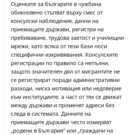
Оценките за българите в чужбина
обикновено стъпват върху смес от
консулски наблюдения, данни на
приемащите държави, регистри на
пребиваване, трудова заетост и училищни
мрежи, като всяка от тези бази носи
специфични изкривявания. Консулските
регистрации по правило са непълни,
защото значителен дял от мигрантите не
се регистрират поради административни
разходи, ниска мотивация или недоверие
към институциите, а част от тях се движат
между държави и променят адреси без
следа в системата. Данните на
приемащите държави често измерват
„родени в България“ или „граждани на