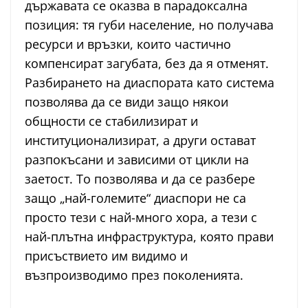
държавата се оказва в парадоксална
позиция: тя губи население, но получава
ресурси и връзки, които частично
компенсират загубата, без да я отменят.
Разбирането на диаспората като система
позволява да се види защо някои
общности се стабилизират и
институционализират, а други остават
разпокъсани и зависими от цикли на
заетост. То позволява и да се разбере
защо „най-големите“ диаспори не са
просто тези с най-много хора, а тези с
най-плътна инфраструктура, която прави
присъствието им видимо и
възпроизводимо през поколенията.