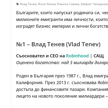
Влад Тенев
,
Игнат Канев
,
Ромина Савова
,
Шефкет Чападжие
Българите, които напускат родината си, че
милионите емигранти има личности, които с
изградят бизнес империи и лични богатства
№1 – Влад Тенев (Vlad Tenev)
Съосновател и CEO на
Robinhood
|
САЩ
Оценено богатство: над 3 милиарда долар
Роден в България през 1987 г., Влад емиг
Калифорния. През 2013 г. съосновава
Robi
достъпа до финансовите пазари. Компанията
лицето на новото поколение милиардери –