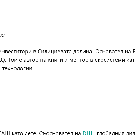
ра
инвеститори в Силициевата долина. Основател на
Q. Той е автор на книги и ментор в екосистеми като
н технологии.
 САЩ като дете. Съосновател на
DHL
, глобалния ли