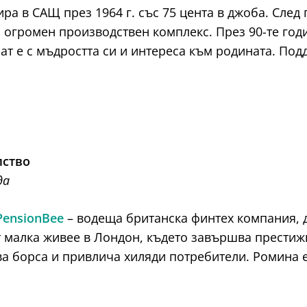
ира в САЩ през 1964 г. със 75 цента в джоба. След
о огромен производствен комплекс. През 90-те год
ат е с мъдростта си и интереса към родината. Под
лство
да
PensionBee
– водеща британска финтех компания, 
т малка живее в Лондон, където завършва престиж
а борса и привлича хиляди потребители. Ромина 