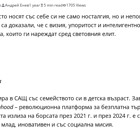
в
Андрей Енев
1 year
5 min read
1705 Views
сто носят със себе си не само носталгия, но и не
а доказали, че с визия, упоритост и интелигентнос
, които ги нареждат сред световния елит.
а
рира в САЩ със семейството си в детска възраст. 
nhood
– революционна платформа за безплатна тър
 излиза на борсата през 2021 г. и през 2024 г. е 
 млад, иновативен и със социална мисия.