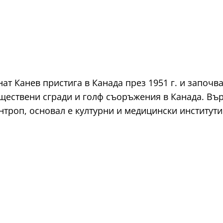
гнат Канев пристига в Канада през 1951 г. и започ
ществени сгради и голф съоръжения в Канада. Вър
нтроп, основал е културни и медицински институт