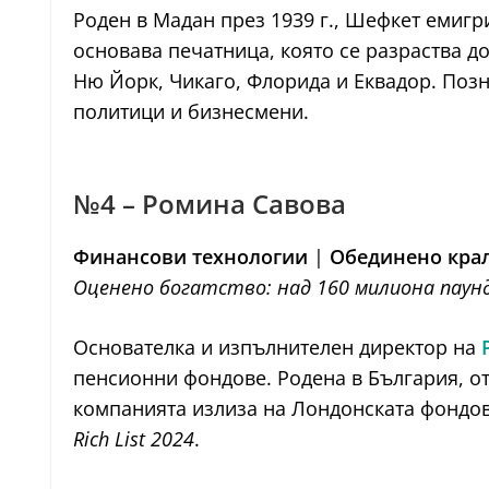
Роден в Мадан през 1939 г., Шефкет емигр
основава печатница, която се разраства д
Ню Йорк, Чикаго, Флорида и Еквадор. Позн
политици и бизнесмени.
№4 – Ромина Савова
Финансови технологии
|
Обединено кра
Оценено богатство: над 160 милиона паун
Основателка и изпълнителен директор на
пенсионни фондове. Родена в България, о
компанията излиза на Лондонската фондов
Rich List 2024
.