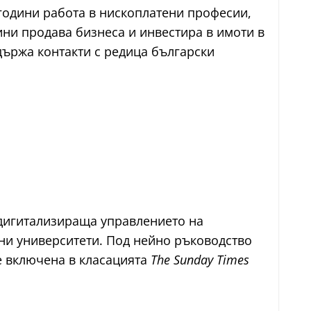
 години работа в нископлатени професии,
ини продава бизнеса и инвестира в имоти в
държа контакти с редица български
дигитализираща управлението на
ни университети. Под нейно ръководство
е включена в класацията
The Sunday Times