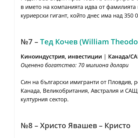
в името на компанията идва от фамилията
куриерски гигант, който днес има над 350 
№7 –
Тед Кочев (William Theodo
Киноиндустрия, инвестиции
|
Канада/С
Оценено богатство: 70 милионa долари
Син на български имигранти от Пловдив, р
Канада, Великобритания, Австралия и САЩ
културния сектор.
№8 – Христо Явашев – Кристо