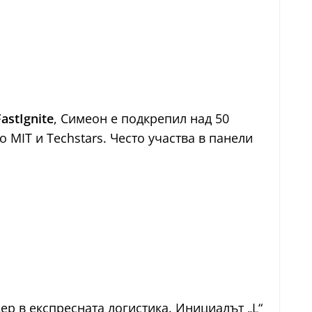
FastIgnite
, Симеон е подкрепил над 50
 MIT и Techstars. Често участва в панели
дер в експресната логистика. Инициалът „L“