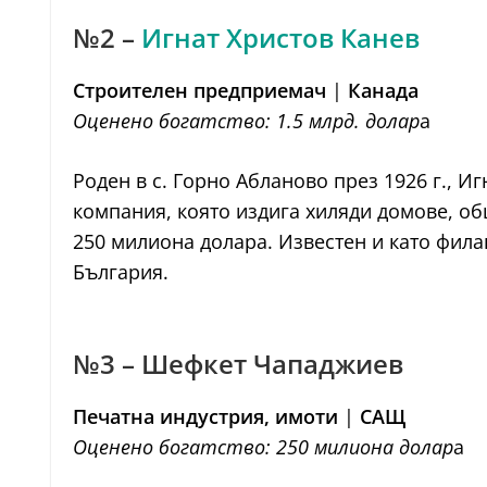
№2 –
Игнат Христов Канев
Строителен предприемач
|
Канада
Оценено богатство: 1.5 млрд. долар
а
Роден в с. Горно Абланово през 1926 г., И
компания, която издига хиляди домове, об
250 милиона долара. Известен и като фила
България.
№3 – Шефкет Чападжиев
Печатна индустрия, имоти
|
САЩ
Оценено богатство: 250 милионa долар
a