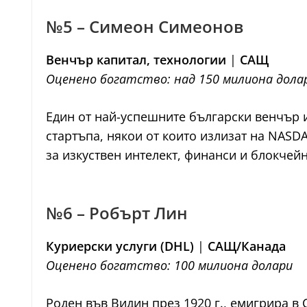
№5 – Симеон Симеонов
Венчър капитал, технологии
|
САЩ
Оценено богатство: над 150 милиона дола
Един от най-успешните български венчър 
стартъпа, някои от които излизат на NASDA
за изкуствен интелект, финанси и блокчей
№6 – Робърт Лин
Куриерски услуги (DHL)
|
САЩ/Канада
Оценено богатство: 100 милионa долари
Роден във Видин през 1920 г., емигрира в