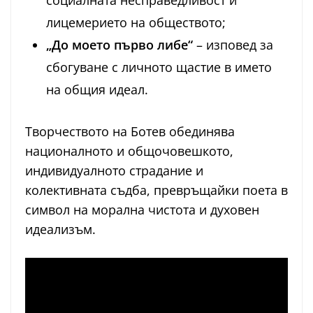
социалната несправедливост и
лицемерието на обществото;
„До моето първо либе“
– изповед за
сбогуване с личното щастие в името
на общия идеал.
Творчеството на Ботев обединява
националното и общочовешкото,
индивидуалното страдание и
колективната съдба, превръщайки поета в
символ на морална чистота и духовен
идеализъм.