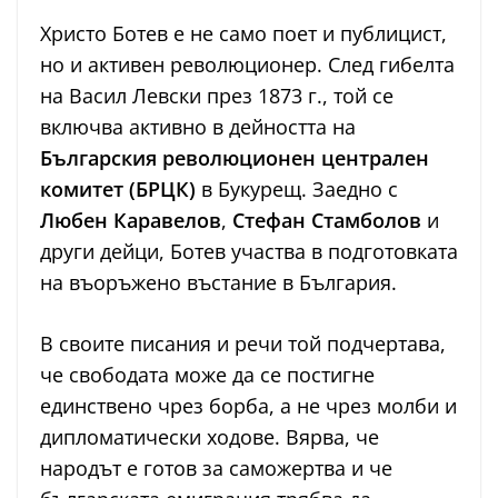
Христо Ботев е не само поет и публицист,
но и активен революционер. След гибелта
на Васил Левски през 1873 г., той се
включва активно в дейността на
Българския революционен централен
комитет (БРЦК)
в Букурещ. Заедно с
Любен Каравелов
,
Стефан Стамболов
и
други дейци, Ботев участва в подготовката
на въоръжено въстание в България.
В своите писания и речи той подчертава,
че свободата може да се постигне
единствено чрез борба, а не чрез молби и
дипломатически ходове. Вярва, че
народът е готов за саможертва и че