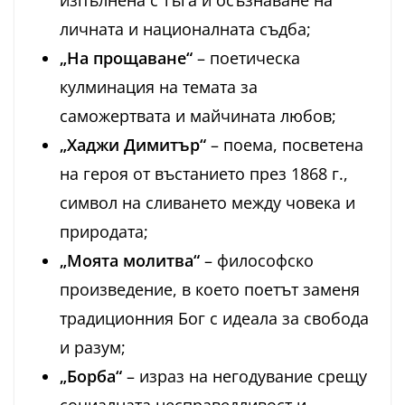
изпълнена с тъга и осъзнаване на
личната и националната съдба;
„На прощаване“
– поетическа
кулминация на темата за
саможертвата и майчината любов;
„Хаджи Димитър“
– поема, посветена
на героя от въстанието през 1868 г.,
символ на сливането между човека и
природата;
„Моята молитва“
– философско
произведение, в което поетът заменя
традиционния Бог с идеала за свобода
и разум;
„Борба“
– израз на негодувание срещу