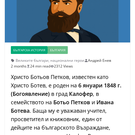
БЪЛГАРСКА ИСТОРИЯ
БЪЛГАРИЯ
Великите българи
,
национални герои
Андрей Енев
2 months
24 min read
2312 Views
Христо Ботьов Петков, известен като
Христо Ботев, е роден на
6 януари 1848 г.
(Богоявление)
в град
Калофер
, в
семейството на
Ботьо Петков
и
Ивана
Ботева
. Баща му е уважаван учител,
просветител и книжовник, един от
дейците на българското Възраждане,