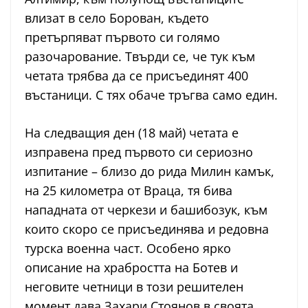
влизат в село Борован, където
претърпяват първото си голямо
разочарование. Твърди се, че тук към
четата трябва да се присъединят 400
въстаници. С тях обаче тръгва само един.
На следващия ден (18 май) четата е
изправена пред първото си сериозно
изпитание – близо до рида Милин камък,
на 25 километра от Враца, тя бива
нападната от черкези и башибозук, към
които скоро се присъединява и редовна
турска военна част. Особено ярко
описание на храбростта на Ботев и
неговите четници в този решителен
момент дава Захари Стоянов в своята