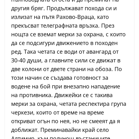
другия бряг. Продължават похода си и
излизат на пътя Рахово-Враца, като
прекъсват телеграфната връзка. През
нощта се вземат мерки за охрана, с които
да се подсигури движението в походен
ред. Така четата се води от авангард от
30-40 души, а главните сили се движат в
две колони от двете страни на обоза. По
този начин се създава готовност за
водене на бой при внезапно нападение
на противника. Движейки се с такива
мерки за охрана, четата респектира група
черкези, които от време на време
откриват огън по нея, но не смееят да я
доближат. Преминавайки край село
Алтимир, към полунощ въстаниците