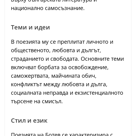
национално самосъзнание.
Теми и идеи
В поезията му се преплитат личното и
общественото, любовта и дългът,
страданието и свободата. Основните теми
включват борбата за освобождение,
саможертвата, майчината обич,
конфликтът между любовта и дълга,
социалната неправда и екзистенциалното
търсене на смисъл.
Стил и език
Поезията на Ботев се характеризира с