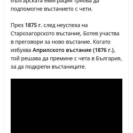
българската емиграция трябва да
подпомогне въстанието с чети.
През
1875 г.
след неуспеха на
Старозагорското въстание, Ботев участва
в преговори за ново въстание. Когато
избухва
Априлското въстание (1876 г.)
,
той решава да премине с чета в България,
за да подкрепи въстаниците.