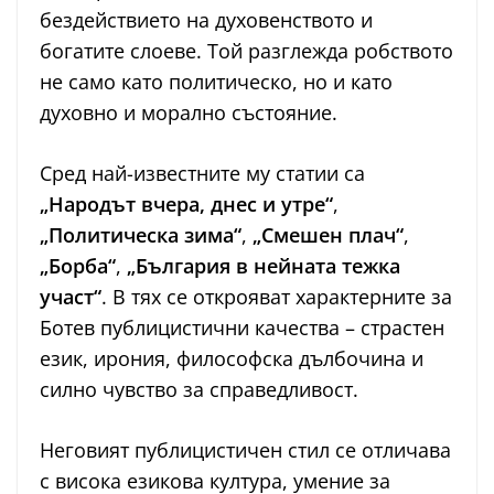
бездействието на духовенството и
богатите слоеве. Той разглежда робството
не само като политическо, но и като
духовно и морално състояние.
Сред най-известните му статии са
„Народът вчера, днес и утре“
,
„Политическа зима“
,
„Смешен плач“
,
„Борба“
,
„България в нейната тежка
участ“
. В тях се открояват характерните за
Ботев публицистични качества – страстен
език, ирония, философска дълбочина и
силно чувство за справедливост.
Неговият публицистичен стил се отличава
с висока езикова култура, умение за