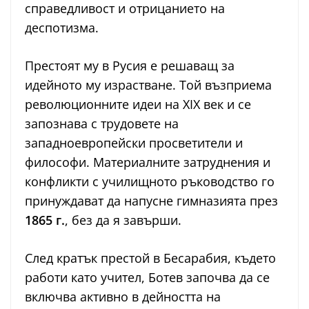
справедливост и отрицанието на
деспотизма.
Престоят му в Русия е решаващ за
идейното му израстване. Той възприема
революционните идеи на XIX век и се
запознава с трудовете на
западноевропейски просветители и
философи. Материалните затруднения и
конфликти с училищното ръководство го
принуждават да напусне гимназията през
1865 г.
, без да я завърши.
След кратък престой в Бесарабия, където
работи като учител, Ботев започва да се
включва активно в дейността на