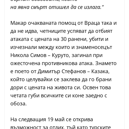
на явна смърт отишел да се излага.“
Макар очакваната помощ от Враца така и
да не идва, четниците успяват да отбият
атаката с цената на 30 ранени, убити и
изчезнали между които и знаменосецът
Никола Симов – Куруто, загинал при
ожесточена противникова атака. Знамето
е поето от Димитър Стефанов – Казака,
който целувайки се заклева да го брани
дори с цената на живота си. Освен това
четата губи всичките си коне заедно с
обоза.
На следващия 19 май се открива
възможност за отдих, тъй като турските