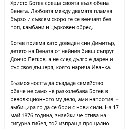
Христо Ботев среща своята възлюбена
Венета. Любовта между двамата пламва
бързо и съвсем скоро те се венчаят без
поп, камбани и църковен обред.
Ботев приема като доведен син Димитър,
детето на Вената от нейния бивш съпруг
Дончо Петков, а не след дълго е дарен и
със своя дъщеря, която нарича Иванка.
Възможността да създаде семейство
обаче не само не разколебава Ботев в
революционното му дело, ами напротив –
амбицира го да се бори с нови сили. На 17
май 1876 година, знаейки че отива на
сигурна гибел, той изпраща прощално