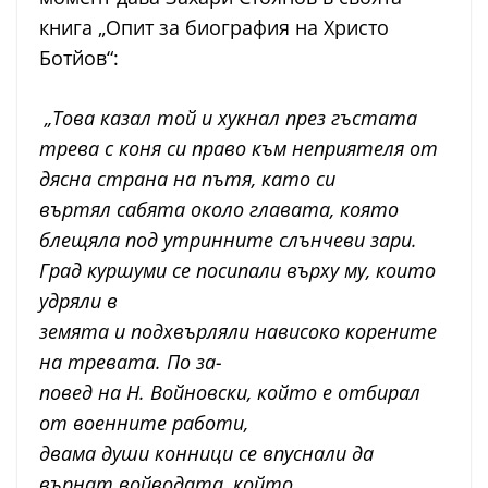
книга „Опит за биография на Христо
Ботйов“:
„Това казал той и хукнал през гъстата
трева с коня си пра
во към неприятеля
от
дясна страна на пътя, като си
въртял
сабята около главата, която
блещяла под утринните слънче
ви зари.
Град куршуми се посипали върху му, които
удряли в
земята и подхвърляли нависоко корените
на тревата. По за-
повед на Н. Войновски, който е отбирал
от военните работи,
двама души конници се впуснали да
върнат войводата, който