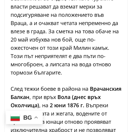
власти решават да вземат мерки за
подсигуряване на положението във
Враца, а и очакват четата непременно да
влезе в града. За сметка на това обаче на
20 май избухва нов бой, още по-
ожесточен от този край Милин камък.
Този път неприятелят е два пъти по-
многоброен, а липсата на вода отново
тормози българите.
След тежки боеве в района на
Врачанския
Балкан
, при връх
Вола (днес връх
Околчица)
, на
2 юни 1876 г.
Въпреки
глада, жаждата и жегата, водените от
BG
Христо Ботев юнаци отново проявяват
изключителна храброст и не позволяват