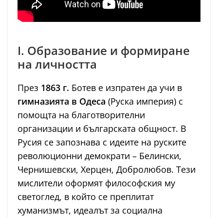
I. Образование и формиране
на личността
През
1863 г.
Ботев е изпратен да учи в
гимназията в Одеса
(Руска империя) с
помощта на благотворителни
организации и българската общност. В
Русия се запознава с идеите на руските
революционни демократи – Белински,
Чернишевски, Херцен, Добролюбов. Тези
мислители оформят философския му
светоглед, в който се преплитат
хуманизмът, идеалът за социална