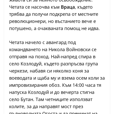
Четата се насочва към
Враца
, където
трябва да получи подкрепа от местните
революционери, но въстанието вече е
потушено, а очакваната помощ не идва.
Четата начело с авангард под
командването на Никола Войновски се
отправя на поход. Най-напред спира в
село Козлодуй, където разпръсва група
черкези, набавя си няколко коня за
воеводата и щаба му и взема осем коли за
импровизирания обоз. Към 14:00 часа тя
напуска Козлодуй и до вечерта стигна
село Бутан. Там четниците използват
колите, за да направят мост през
пълноводната Огоста и да преминат на