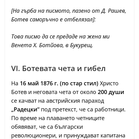
[На гърба на писмото, пазено от Д. Рашев,
Ботев саморъчно е отбелязал]:
Това писмо да се предаде на жена ми
Венета Х. Ботйова, в Букурещ.
VI. Ботевата чета и гибел
На
16 май 1876 г. (по стар стил)
Христо
Ботев и неговата чета от около
200 души
се качват на австрийския параход
„Радецки“
под претекст, че са работници.
По време на плаването четниците
обявяват, че са български
революционери, и принуждават капитана