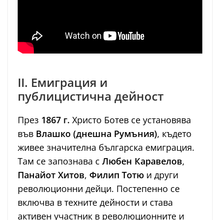
II. Емиграция и
публицистична дейност
През
1867 г.
Христо Ботев се установява
във
Влашко (днешна Румъния)
, където
живее значителна българска емиграция.
Там се запознава с
Любен Каравелов
,
Панайот Хитов
,
Филип Тотю
и други
революционни дейци. Постепенно се
включва в техните дейности и става
активен участник в революционните и