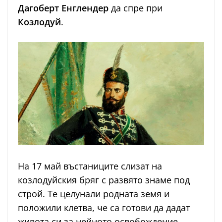
Дагоберт Енглендер
да спре при
Козлодуй
.
На 17 май въстаниците слизат на
козлодуйския бряг с развято знаме под
строй. Те целунали родната земя и
положили клетва, че са готови да дадат
живота си за нейното освобождение.