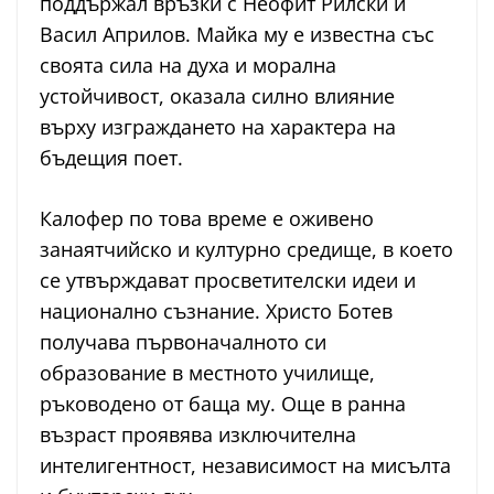
поддържал връзки с Неофит Рилски и
Васил Априлов. Майка му е известна със
своята сила на духа и морална
устойчивост, оказала силно влияние
върху изграждането на характера на
бъдещия поет.
Калофер по това време е оживено
занаятчийско и културно средище, в което
се утвърждават просветителски идеи и
национално съзнание. Христо Ботев
получава първоначалното си
образование в местното училище,
ръководено от баща му. Още в ранна
възраст проявява изключителна
интелигентност, независимост на мисълта