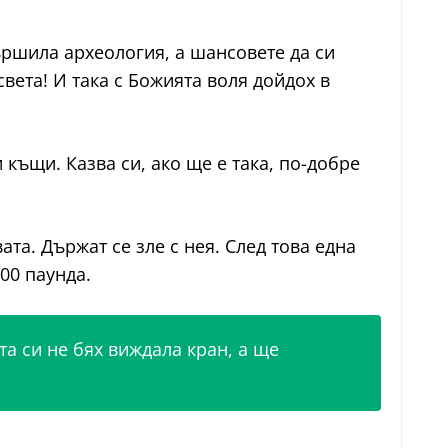
вършила археология, а шансовете да си
света! И така с Божията воля дойдох в
 къщи. Казва си, ако ще е така, по-добре
та. Държат се зле с нея. След това една
00 паунда.
та си не бях виждала кран, а ще