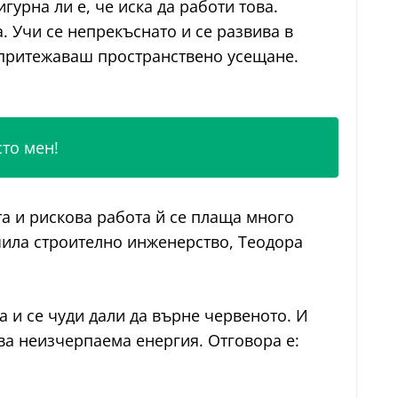
игурна ли е, че иска да работи това.
а. Учи се непрекъснато и се развива в
а притежаваш пространствено усещане.
сто мен!
та и рискова работа й се плаща много
учила строително инженерство, Теодора
а и се чуди дали да върне червеното. И
ава неизчерпаема енергия. Отговора е: