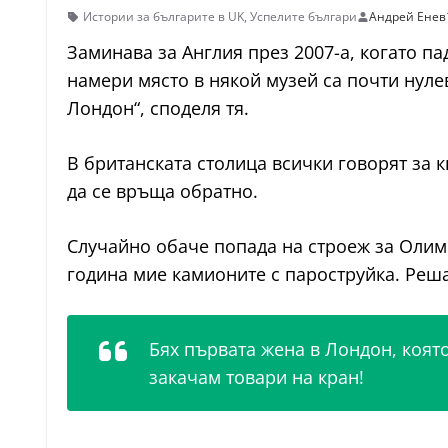
Истории за българите в UK
,
Успелите българи
Андрей Енев
Заминава за Англия през 2007-а, когато па
намери място в някой музей са почти нулеви
Лондон“, споделя тя.
В британската столица всички говорят за к
да се връща обратно.
Случайно обаче попада на строеж за Олимп
година мие камионите с пароструйка. Решав
Бях първата жена в Лондон, която
закачам товари на кран!