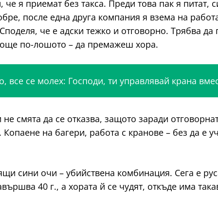
 че я приемат без такса. Преди това пак я питат, с
добре, после една друга компания я взема на работ
 Споделя, че е адски тежко и отговорно. Трябва д
и още по-лошото – да премажеш хора.
, все се молех: Господи, ти управлявай крана вме
 не смята да се отказва, защото заради отговорна
 Копаене на багери, работа с кранове – без да е 
ящи сини очи – убийствена комбинация. Сега е рус
вършва 40 г., а хората й се чудят, откъде има так