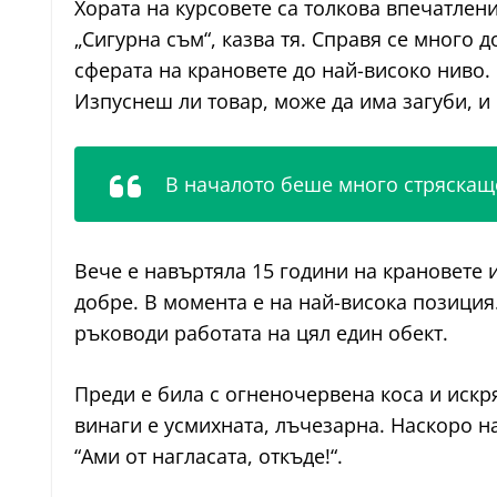
Хората на курсовете са толкова впечатлени,
„Сигурна съм“, казва тя. Справя се много 
сферата на крановете до най-високо ниво.
Изпуснеш ли товар, може да има загуби, 
В началото беше много стряскащо
Вече е навъртяла 15 години на крановете и
добре. В момента е на най-висока позиция.
ръководи работата на цял един обект.
Преди е била с огненочервена коса и искр
винаги е усмихната, лъчезарна. Наскоро на
“Ами от нагласата, откъде!“.