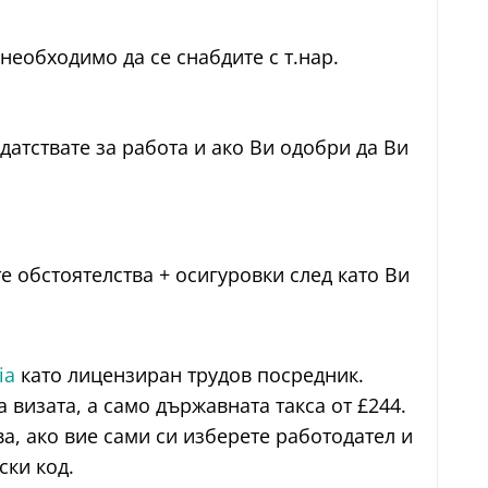
необходимо да се снабдите с т.нар.
датствате за работа и ако Ви одобри да Ви
те обстоятелства + осигуровки след като Ви
ia
като лицензиран трудов посредник.
 визата, а само държавната такса от £244.
ва, ако вие сами си изберете работодател и
ски код.