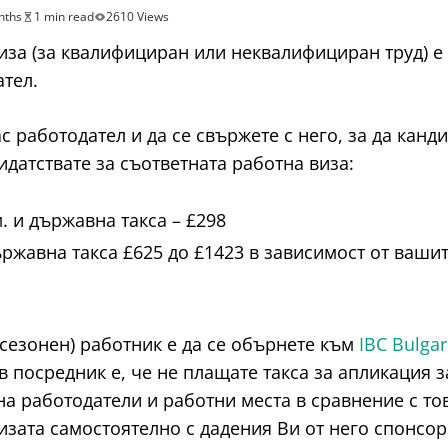
nths
1 min read
2610 Views
иза (за квалифициран или неквалифициран труд) е 
тел.
работодател и да се свържете с него, за да канди
идатствате за съответната работна виза:
м. и държавна такса – £298
държавна такса £625 до £1423 в зависимост от ваши
(сезонен) работник е да се обърнете към
IBC Bulgar
посредник е, че не плащате такса за апликация за
на работодатели и работни места в сравнение с то
визата самостоятелно с дадения Ви от него спонсор