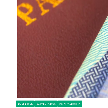
BG LIFE В UK
BG РАБОТА В UK
ИМИГРАЦИОННИ