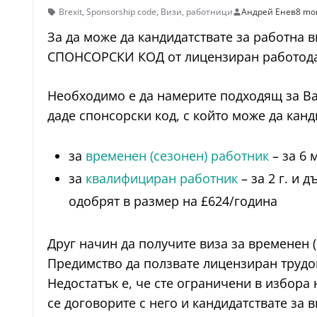
Brexit
,
Sponsorship code
,
Визи
,
работници
Андрей Енев
8 mo
За да може да кандидатствате за работна в
СПОНСОРСКИ КОД от лицензиран работода
Необходимо е да намерите подходящ за Вас 
даде спонсорски код, с който може да канд
за
временен (сезонен) работник
– за 6 
за
квалифициран работник
– за 2 г. и 
одобрят в размер на £624/година
Друг начин да получите виза за временен 
Предимство да ползвате лицензиран трудов 
Недостатък е, че сте ограничени в избора 
се договорите с него и кандидатствате за 