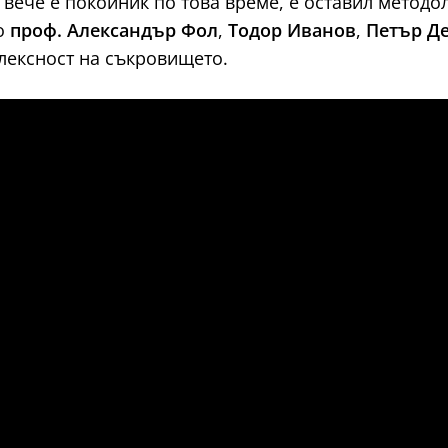
е вече е покойник по това време, е оставил методо
то
проф. Александър Фол
,
Тодор Иванов
,
Петър Д
лексност на съкровището.