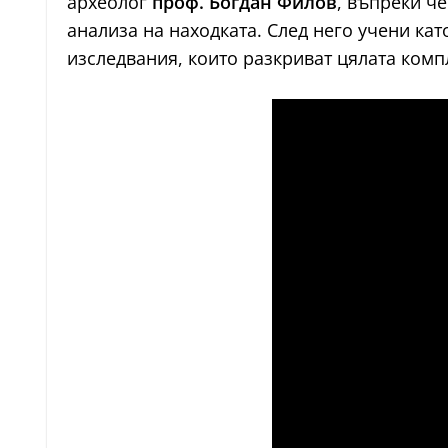
археолог
проф. Богдан Филов
, въпреки ч
анализа на находката. След него учени ка
изследвания, които разкриват цялата комп