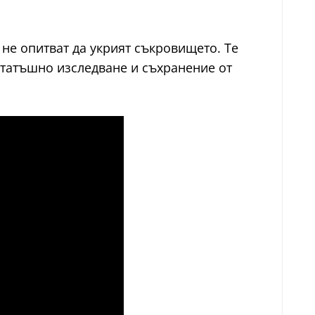
не опитват да укрият съкровището. Те
нататъшно изследване и съхранение от