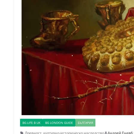
BG LIFE В UK
BG LONDON GUIDE
БЪЛГАРИЯ
Древност
,
културно-историческо наследство
Андрей Енев
6