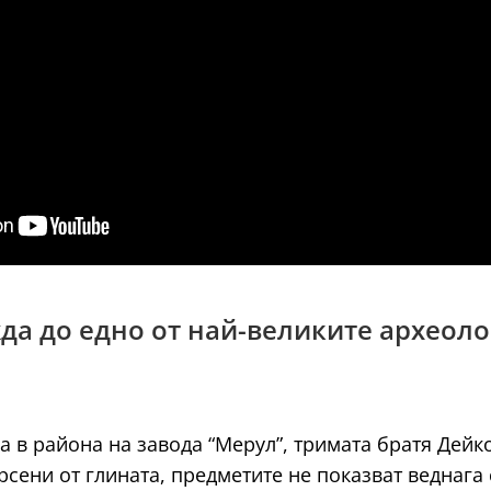
жда до едно от най-великите археол
на в района на завода “Мерул”, тримата братя Дейк
ени от глината, предметите не показват веднага с