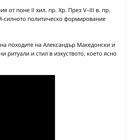
 поне II хил. пр. Хр. През V–III в. пр.
й-силното политическо формирование
ие на походите на Александър Македонски и
и ритуали и стил в изкуството, което ясно