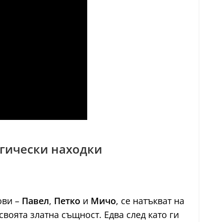
огически находки
ови –
Павел
,
Петко
и
Мичо
, се натъкват на
воята златна същност. Едва след като ги