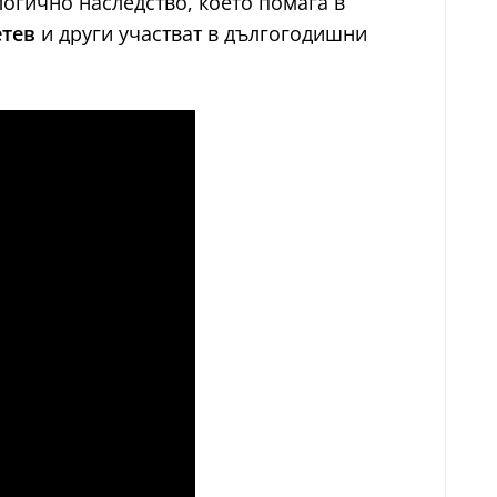
логично наследство, което помага в
етев
и други участват в дългогодишни