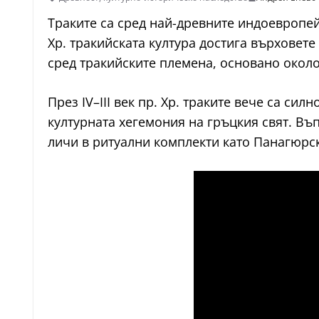
Траките са сред най-древните индоевропейс
Хр. тракийската култура достига върховете
сред тракийските племена, основано около 
През IV–III век пр. Хр. траките вече са с
културната хегемония на гръцкия свят. Въп
личи в ритуални комплекти като Панагюрс