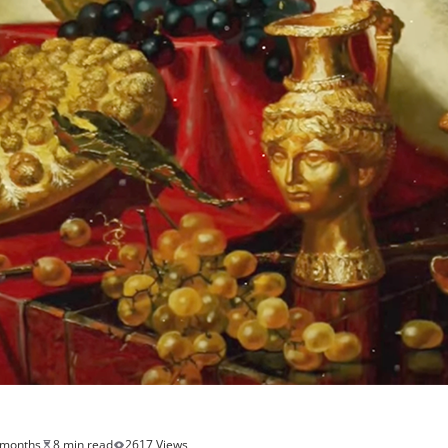
 months
8 min read
2617 Views