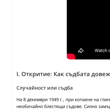
I. Откритие: Как съдбата дове
Случайност или съдба
На 8 декември 1949 г., при копаене на гли
необичайно блестящи съдове. Силно замърс