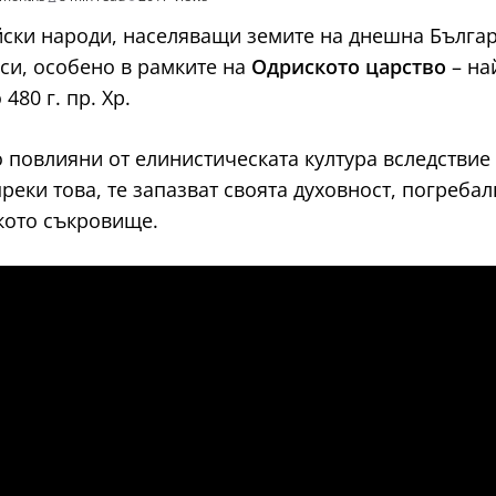
ки народи, населяващи земите на днешна България от
 си, особено в рамките на
Одриското царство
– на
480 г. пр. Хр.
илно повлияни от елинистическата култура вследств
реки това, те запазват своята духовност, погребалн
кото съкровище.