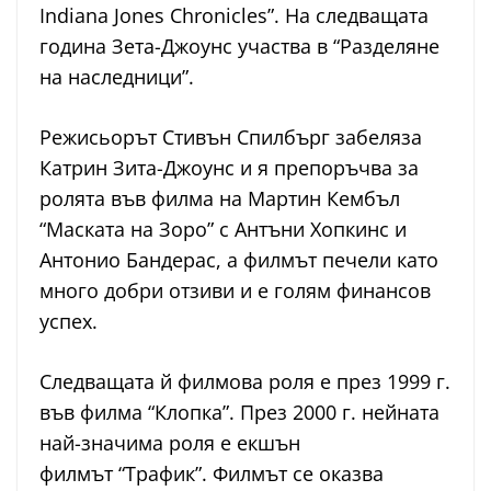
Indiana Jones Chronicles”. На следващата
година Зета-Джоунс участва в “Разделяне
на наследници”.
Режисьорът Стивън Спилбърг забеляза
Катрин Зита-Джоунс и я препоръчва за
ролята във филма на Мартин Кембъл
“Маската на Зоро” с Антъни Хопкинс и
Антонио Бандерас, а филмът печели като
много добри отзиви и е голям финансов
успех.
Следващата й филмова роля е през 1999 г.
във филма “Клопка”. През 2000 г. нейната
най-значима роля е екшън
филмът “Трафик”. Филмът се оказва