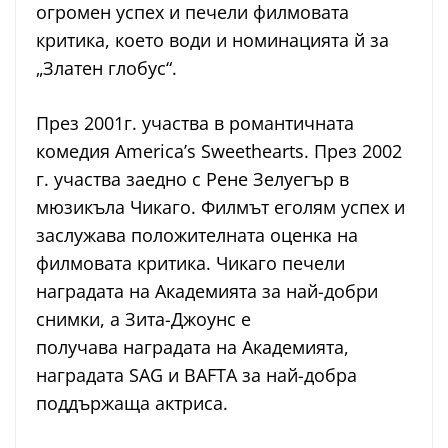
огромен успех и печели филмовата
критика, което води и номинацията й за
„Златен глобус“.
През 2001г. участва в романтичната
комедия America’s Sweethearts. През 2002
г. участва заедно с Рене Зелуегър в
мюзикъла Чикаго. Филмът eголям успех и
заслужава положителната оценка на
филмовата критика. Чикаго печели
наградата на Академията за най-добри
снимки, а Зита-Джоунс е
получава наградата на Академията,
наградата SAG и BAFTA за най-добра
поддържаща актриса.