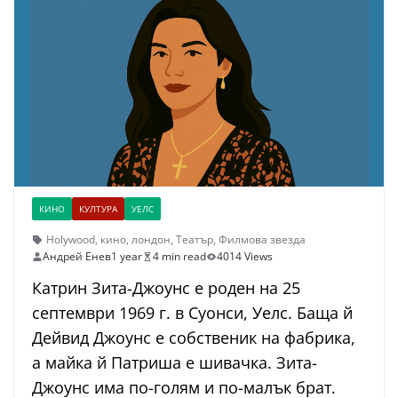
КИНО
КУЛТУРА
УЕЛС
Holywood
,
кино
,
лондон
,
Театър
,
Филмова звезда
Андрей Енев
1 year
4 min read
4014 Views
Катрин Зита-Джоунс е роден на 25
септември 1969 г. в Суонси, Уелс. Баща й
Дейвид Джоунс е собственик на фабрика,
а майка й Патриша е шивачка. Зита-
Джоунс има по-голям и по-малък брат.