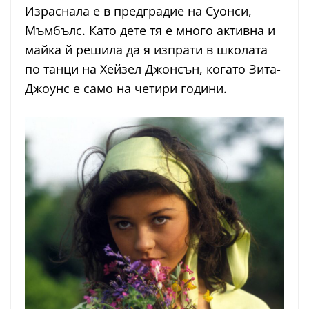
Израснала е в предградие на Суонси,
Мъмбълс. Като дете тя е много активна и
майка й решила да я изпрати в школата
по танци на Хейзел Джонсън, когато Зита-
Джоунс е само на четири години.