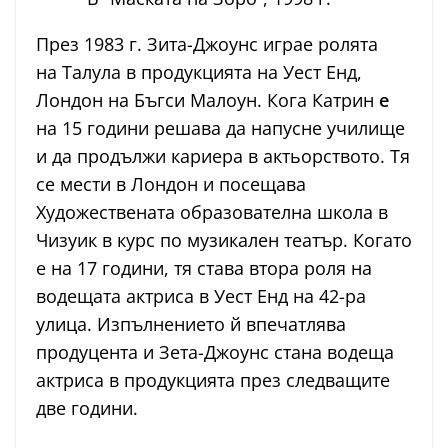
През 1983 г. Зита-Джоунс играе ролята
на Талула в продукцията на Уест Енд,
Лондон на Бъгси Малоун. Кога Катрин
е
на 15 години решава да напусне училище
и да продължи кариера в актьорството. Тя
се мести в Лондон и посещава
Художествената образователна школа в
Чизуик в курс по музикален театър. Когато
е на 17 години, тя става втора роля на
водещата актриса в Уест Енд на 42-ра
улица. Изпълнението й впечатлява
продуцента и Зета-Джоунс стана водеща
актриса в продукцията през следващите
две години.