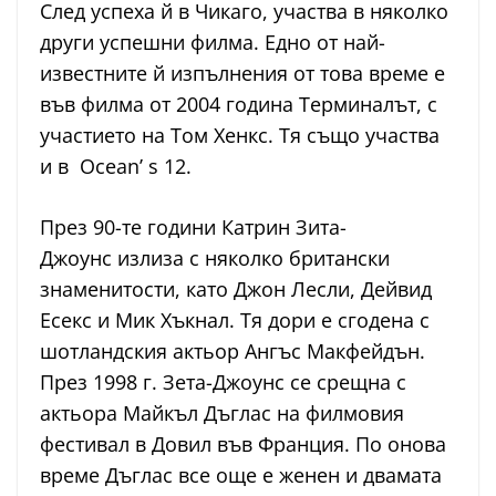
След успеха й в Чикаго, участва в няколко
други успешни филма. Едно от най-
известните й изпълнения от това време е
във филма от 2004 година Терминалът, с
участието на Том Хенкс. Тя също участва
и в Ocean’ s 12.
През 90-те години Катрин Зита-
Джоунс излиза с няколко британски
знаменитости, като Джон Лесли, Дейвид
Есекс и Мик Хъкнал. Тя дори е сгодена с
шотландския актьор Ангъс Макфейдън.
През 1998 г. Зета-Джоунс се срещна с
актьора Майкъл Дъглас на филмовия
фестивал в Довил във Франция. По онова
време Дъглас все още е женен и двамата