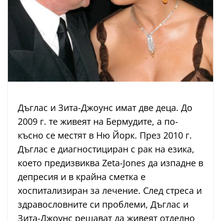
Дъглас и Зита-Джоунс имат две деца. До
2009 г. те живеят на Бермудите, а по-
късно се местят в Ню Йорк. През 2010 г.
Дъглас е диагностициран с рак на езика,
което предизвиква Zeta-Jones да изпадне в
депресия и в крайна сметка е
хоспитализиран за лечение. След стреса и
здравословните си проблеми, Дъглас и
Зита-Джоунс решават да живеят отделно