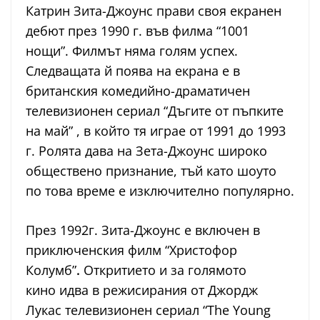
Катрин Зита-Джоунс прави своя екранен
дебют през 1990 г. във филма “1001
нощи”. Филмът няма голям успех.
Следващата й поява на екрана е в
британския комедийно-драматичен
телевизионен сериал “Дъгите от пъпките
на май” , в който тя играе от 1991 до 1993
г. Ролята дава на Зета-Джоунс широко
обществено признание, тъй като шоуто
по това време е изключително популярно.
През 1992г. Зита-Джоунс е включен в
приключенския филм “Христофор
Колумб”
.
Откритието и за голямото
кино идва в режисирания от Джордж
Лукас телевизионен сериал “The Young