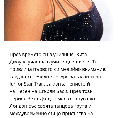
През времето си в училище, Зита-
Джоунс участва в училищни пиеси. Тя
привлича първото си медийно внимание,
след като печели конкурс за таланти на
Junior Star Trail, за изпълнението й
на Песен на Шърли Баси. През този
период Зита-Джоунс често пътува до
Лондон със своята танцова група и
междувременно също присъства на