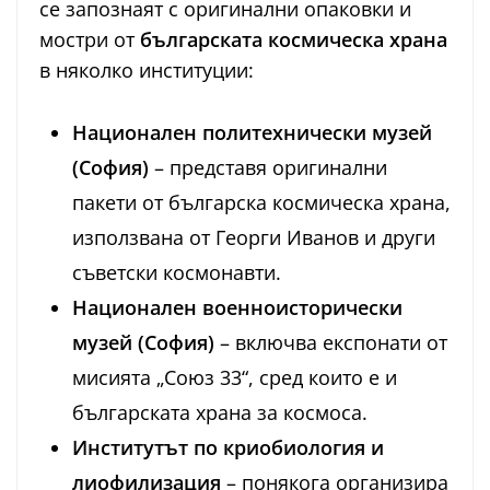
се запознаят с оригинални опаковки и
мостри от
българската космическа храна
в няколко институции:
Национален политехнически музей
(София)
– представя оригинални
пакети от българска космическа храна,
използвана от Георги Иванов и други
съветски космонавти.
Национален военноисторически
музей (София)
– включва експонати от
мисията „Союз 33“, сред които е и
българската храна за космоса.
Институтът по криобиология и
лиофилизация
– понякога организира