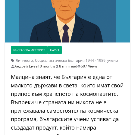
БЪЛГАРСКА ИСТОРИЯ
НАУКА
Личности
,
Социалистическа България 1944 - 1989
,
учени
Андрей Енев
10 months
8 min read
607 Views
Малцина знаят, че България е една от
малкото държави в света, които имат свой
принос към храненето на космонавтите.
Въпреки че страната ни никога не е
притежавала самостоятелна космическа
програма, българските учени успяват да
създадат продукт, който намира