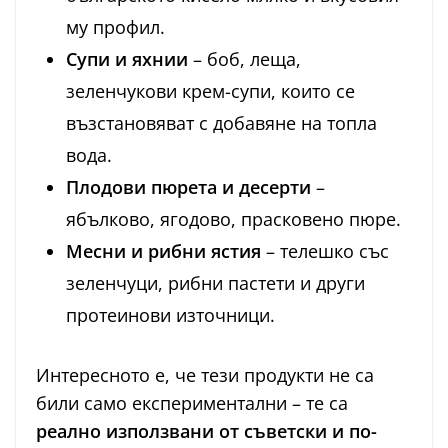
му профил.
Супи и яхнии
– боб, леща,
зеленчукови крем-супи, които се
възстановяват с добавяне на топла
вода.
Плодови пюрета и десерти
–
ябълково, ягодово, прасковено пюре.
Месни и рибни ястия
– телешко със
зеленчуци, рибни пастети и други
протеинови източници.
Интересното е, че тези продукти не са
били само експериментални – те са
реално използвани от съветски и по-