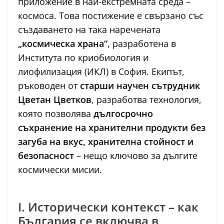
приложение в най-екстремната среда –
космоса. Това постижение е свързано със
създаването на така наречената
„космическа храна“
, разработена в
Института по криобиология и
лиофилизация (ИКЛ) в София. Екипът,
ръководен от
старши научен сътрудник
Цветан Цветков
, разработва технология,
която позволява
дългосрочно
съхранение на хранителни продукти без
загуба на вкус, хранителна стойност и
безопасност
– нещо ключово за дългите
космически мисии.
I. Исторически контекст – как
България се включва в