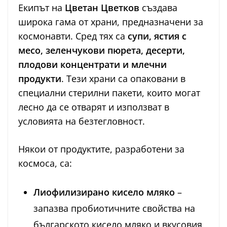
Екипът на
Цветан Цветков
създава
широка гама от храни, предназначени за
космонавти. Сред тях са
супи, ястия с
месо, зеленчукови пюрета, десерти,
плодови концентрати и млечни
продукти
. Тези храни са опаковани в
специални стерилни пакети, които могат
лесно да се отварят и използват в
условията на безтегловност.
Някои от продуктите, разработени за
космоса, са:
Лиофилизирано кисело мляко
–
запазва пробиотичните свойства на
българското кисело мляко и вкусовия