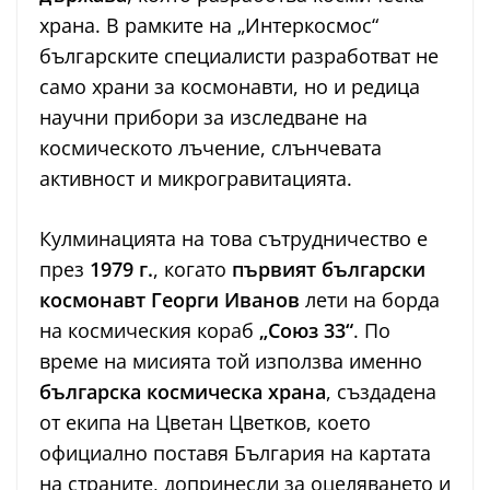
храна. В рамките на „Интеркосмос“
българските специалисти разработват не
само храни за космонавти, но и редица
научни прибори за изследване на
космическото лъчение, слънчевата
активност и микрогравитацията.
Кулминацията на това сътрудничество е
през
1979 г.
, когато
първият български
космонавт Георги Иванов
лети на борда
на космическия кораб
„Союз 33“
. По
време на мисията той използва именно
българска космическа храна
, създадена
от екипа на Цветан Цветков, което
официално поставя България на картата
на страните, допринесли за оцеляването и