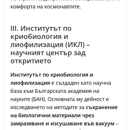
комфорта на космонавтите.
III. Институтът по
криобиология и
лиофилизация (ИКЛ) –
научният център зад
откритието
Институтът по криобиология и
лиофилизация
е създаден като научна
база към Българската академия на
науките (БАН). Основната му дейност е
изследването на методите за
съхранение
на биологични материали чрез
замразяване и изсушаване във вакуум
–