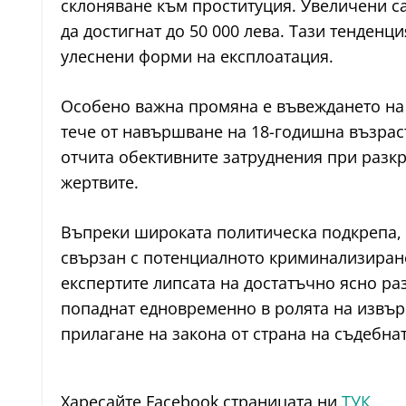
склоняване към проституция. Увеличени са
да достигнат до 50 000 лева. Тази тенден
улеснени форми на експлоатация.
Особено важна промяна е въвеждането на 
тече от навършване на 18-годишна възраст
отчита обективните затруднения при разк
жертвите.
Въпреки широката политическа подкрепа, 
свързан с потенциалното криминализиране
експертите липсата на достатъчно ясно ра
попаднат едновременно в ролята на извър
прилагане на закона от страна на съдебнат
Харесайте Facebook страницата ни
ТУК