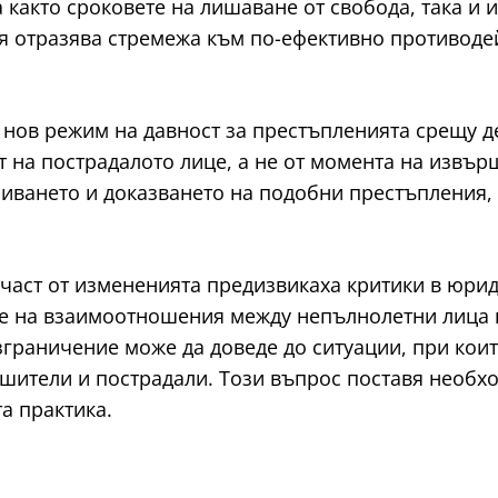
 както сроковете на лишаване от свобода, така и 
ция отразява стремежа към по-ефективно противод
нов режим на давност за престъпленията срещу де
 на пострадалото лице, а не от момента на извър
риването и доказването на подобни престъпления,
част от измененията предизвикаха критики в юрид
 на взаимоотношения между непълнолетни лица на
зграничение може да доведе до ситуации, при коит
шители и пострадали. Този въпрос поставя необхо
а практика.