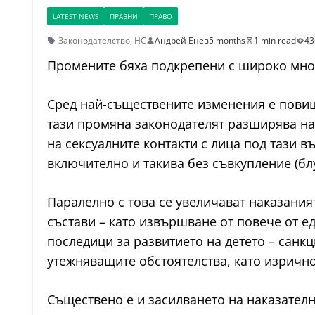
LATEST NEWS
ПРАВНИ
ПРАВО
Законодателство
,
НС
Андрей Енев
5 months
1 min read
43
Промените бяха подкрепени с широко мноз
Сред най-съществените изменения е повиша
тази промяна законодателят разширява на
на сексуалните контакти с лица под тази в
включително и такива без съвкупление (бл
Паралелно с това се увеличават наказани
състави – като извършване от повече от е
последици за развитието на детето – санк
утежняващите обстоятелства, като изрично
Съществено е и засилването на наказателн