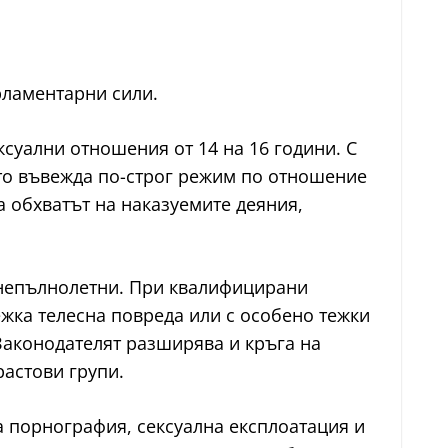
рламентарни сили.
суални отношения от 14 на 16 години. С
то въвежда по-строг режим по отношение
а обхватът на наказуемите деяния,
 непълнолетни. При квалифицирани
ежка телесна повреда или с особено тежки
 Законодателят разширява и кръга на
растови групи.
а порнография, сексуална експлоатация и