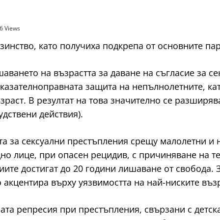
6 Views
инство, като получиха подкрепа от основните па
ването на възрастта за даване на съгласие за сек
казателноправната защита на непълнолетните, ка
ъзраст. В резултат на това значително се разширяв
удствени действия).
ята за сексуални престъпления срещу малолетни и
дно лице, при опасен рецидив, с причиняване на т
циите достигат до 20 години лишаване от свобода.
 акцентира върху уязвимостта на най-ниските въз
ата репресия при престъпления, свързани с детск