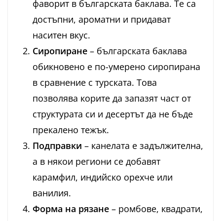
фаворит в българската баклава. Те са
достъпни, ароматни и придават
наситен вкус.
Сиропиране
– българската баклава
обикновено е по-умерено сиропирана
в сравнение с турската. Това
позволява корите да запазят част от
структурата си и десертът да не бъде
прекалено тежък.
Подправки
– канелата е задължителна,
а в някои региони се добавят
карамфил, индийско орехче или
ванилия.
Форма на рязане
– ромбове, квадрати,