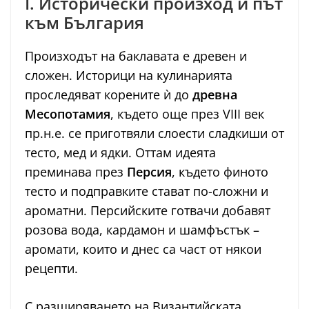
I. Исторически произход и път
към България
Произходът на баклавата е древен и
сложен. Историци на кулинарията
проследяват корените ѝ до
древна
Месопотамия
, където още през VIII век
пр.н.е. се приготвяли слоести сладкиши от
тесто, мед и ядки. Оттам идеята
преминава през
Персия
, където финото
тесто и подправките стават по-сложни и
ароматни. Персийските готвачи добавят
розова вода, кардамон и шамфъстък –
аромати, които и днес са част от някои
рецепти.
С разширяването на Византийската