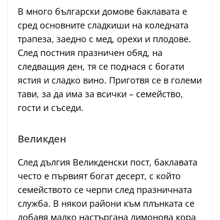
В много български домове баклавата е
сред основните сладкиши на коледната
трапеза, заедно с мед, орехи и плодове.
След постния празничен обяд, на
следващия ден, тя се поднася с богати
ястия и сладко вино. Приготвя се в големи
тави, за да има за всички – семейство,
гости и съседи.
Великден
След дългия Великденски пост, баклавата
често е първият богат десерт, с който
семейството се черпи след празничната
служба. В някои райони към плънката се
добавя малко настъргана лимонова кора