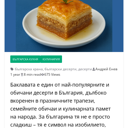
БЪЛГАРСКА КУХНЯ
КУЛИНАРИЯ
българска храна
,
български десерти
,
десерти
Андрей Енев
1 year
8 min read
675 Views
Баклавата е един от най-популярните и
обичани десерти в България, дълбоко
вкоренен в празничните трапези,
семейните обичаи и кулинарната памет
на народа. За българина тя не е просто
сладкиш – тя е символ на изобилието,