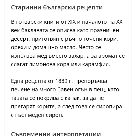
Старинни български рецепти
В готварски книги от XIX и началото на XX
век баклавата се описва като празничен
десерт, приготвян с ръчно точени кори,
орехи и домашно масло. Често се
използва мед вместо захар, а за аромат се
слагат лимонова кора или карамфил.
Една рецепта от 1889 г. препоръчва
печене на много бавен огън в пещ, като
тавата се покрива с капак, за да не
прегарят корите, а след това се сиропира
с гъст меден сироп.
Съвременни интерпретации