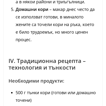
а в някои райони и триъгълници.
Домашни кори
– макар днес често да
се използват готови, в миналото
жените са точели кори на ръка, което
е било трудоемък, но много ценен
процес.
IV. Традиционна рецепта –
технология и тънкости
Необходими продукти:
500 г тънки кори (готови или домашно
точени)