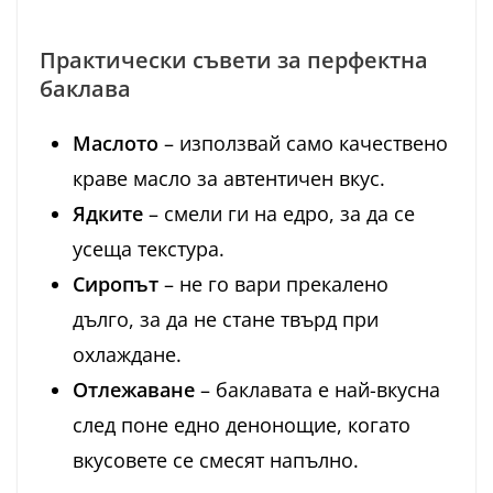
Практически съвети за перфектна
баклава
Маслото
– използвай само качествено
краве масло за автентичен вкус.
Ядките
– смели ги на едро, за да се
усеща текстура.
Сиропът
– не го вари прекалено
дълго, за да не стане твърд при
охлаждане.
Отлежаване
– баклавата е най-вкусна
след поне едно денонощие, когато
вкусовете се смесят напълно.