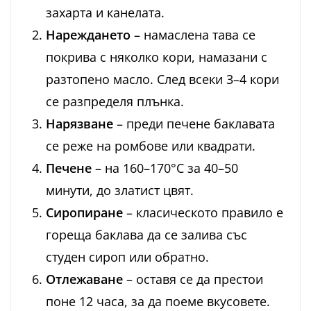
захарта и канелата.
Нареждането
– намаслена тава се
покрива с няколко кори, намазани с
разтопено масло. След всеки 3–4 кори
се разпределя плънка.
Нарязване
– преди печене баклавата
се реже на ромбове или квадрати.
Печене
– на 160–170°C за 40–50
минути, до златист цвят.
Сиропиране
– класическото правило е
гореща баклава да се залива със
студен сироп или обратно.
Отлежаване
– оставя се да престои
поне 12 часа, за да поеме вкусовете.