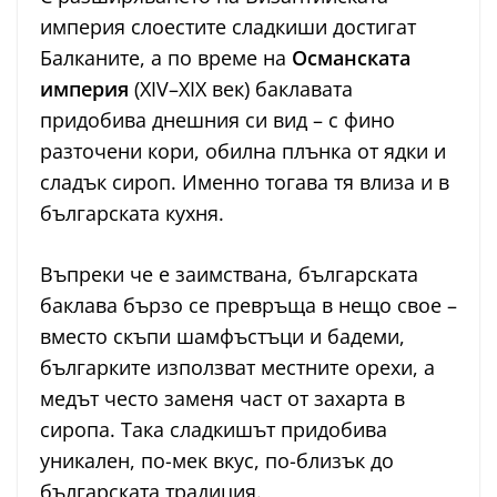
империя слоестите сладкиши достигат
Балканите, а по време на
Османската
империя
(XIV–XIX век) баклавата
придобива днешния си вид – с фино
разточени кори, обилна плънка от ядки и
сладък сироп. Именно тогава тя влиза и в
българската кухня.
Въпреки че е заимствана, българската
баклава бързо се превръща в нещо свое –
вместо скъпи шамфъстъци и бадеми,
българките използват местните орехи, а
медът често заменя част от захарта в
сиропа. Така сладкишът придобива
уникален, по-мек вкус, по-близък до
българската традиция.