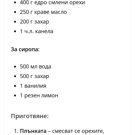
400 г едро смлени орехи
250 г краве масло
200 г захар
1 ч.л. канела
За сиропа:
500 мл вода
500 г захар
1 ванилия
1 резен лимон
Приготвяне:
Плънката
– смесват се орехите,