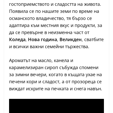
гостоприемството и сладостта на живота.
Появила се по нашите земи по време на
османското владичество, тя бързо се
адаптира към местния вкус и продукти, за
да се превърне в неизменна част от
Коледа
,
Нова година
,
Великден
, сватбите
и всички важни семейни тържества.
Ароматът на масло, канела и
карамелизиран сироп събужда спомени
за зимни вечери, когато в къщата ухае на
печени кори и сладост, а от прозореца се
виждат искрите на печката и снега навън.