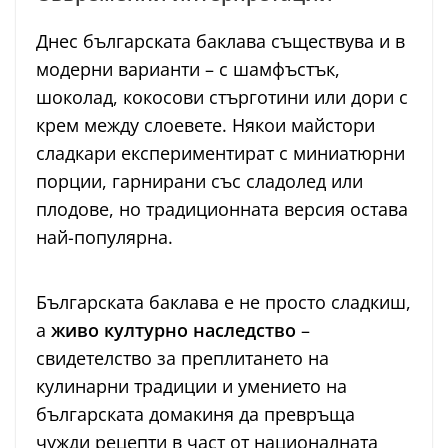
Днес българската баклава съществува и в
модерни варианти – с шамфъстък,
шоколад, кокосови стърготини или дори с
крем между слоевете. Някои майстори
сладкари експериментират с миниатюрни
порции, гарнирани със сладолед или
плодове, но традиционната версия остава
най-популярна.
Българската баклава е не просто сладкиш,
а
живо културно наследство
–
свидетелство за преплитането на
кулинарни традиции и умението на
българската домакиня да превръща
чужди рецепти в част от националната