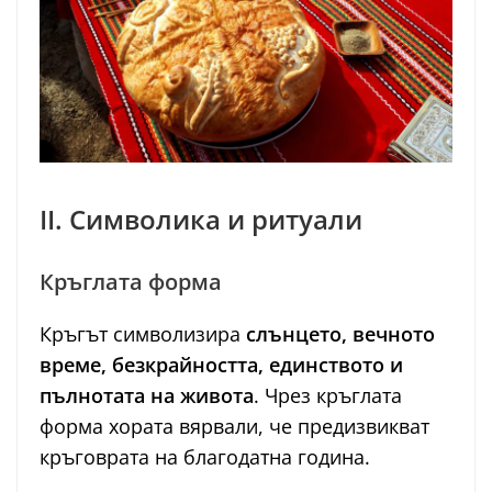
II. Символика и ритуали
Кръглата форма
Кръгът символизира
слънцето, вечното
време, безкрайността, единството и
пълнотата на живота
. Чрез кръглата
форма хората вярвали, че предизвикват
кръговрата на благодатна година.