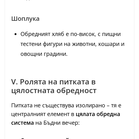
Шоплука
Обредният хляб е по-висок, с пищни
тестени фигури на животни, кошари и
овощни градини.
V. Ролята на питката в
цялостната обредност
Питката не съществува изолирано – тя е
централният елемент в
цялата обредна
система
на Бъдни вечер: