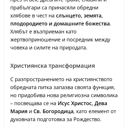
прабългари са принасяли обредни
хлябове в чест на
слънцето, земята,
плодородието и домашните божества
.
Хлябът е възприеман като
жертвоприношение и посредник между
човека и силите на природата.
Християнска трансформация
С разпространението на християнството
обредната питка запазва своята функция,
но придобива нова религиозна символика
– посвещава се на
Исус Христос, Дева
Мария
и
Св. Богородица
, като елемент от
духовната подготовка за Рождество.