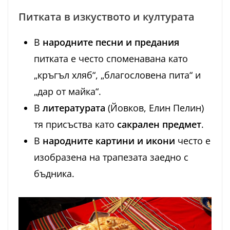
Питката в изкуството и културата
В
народните песни и предания
питката е често споменавана като
„кръгъл хляб“, „благословена пита“ и
„дар от майка“.
В
литературата
(Йовков, Елин Пелин)
тя присъства като
сакрален предмет
.
В
народните картини и икони
често е
изобразена на трапезата заедно с
бъдника.