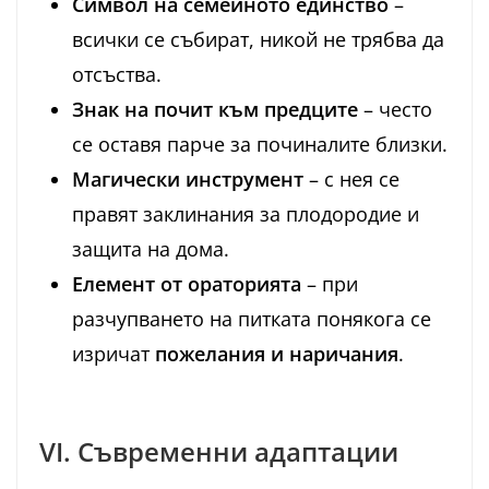
Символ на семейното единство
–
всички се събират, никой не трябва да
отсъства.
Знак на почит към предците
– често
се оставя парче за починалите близки.
Магически инструмент
– с нея се
правят заклинания за плодородие и
защита на дома.
Елемент от ораторията
– при
разчупването на питката понякога се
изричат
пожелания и наричания
.
VI. Съвременни адаптации