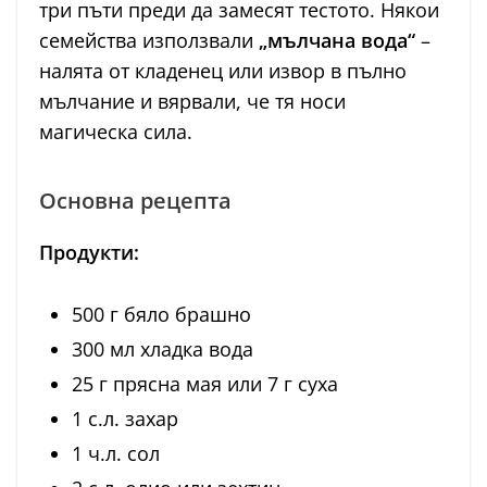
три пъти преди да замесят тестото. Някои
семейства използвали
„мълчана вода“
–
налята от кладенец или извор в пълно
мълчание и вярвали, че тя носи
магическа сила.
Основна рецепта
Продукти:
500 г бяло брашно
300 мл хладка вода
25 г прясна мая или 7 г суха
1 с.л. захар
1 ч.л. сол