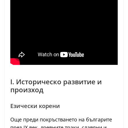
I. Историческо развитие и
произход
Езически корени
Още преди покръстването на българите
през IX век, древните траки, славяни и