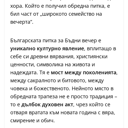
хора. Който е получил обредна питка, е
бил част от „широкото семейство на
вечерта“.
Българската питка за Бъдни вечер е
уникално културно явление
, вплитащо в
себе си древни вярвания, християнски
ценности, символика на живота и
надеждата. Тя е
мост между поколенията
,
между сакралното и битовото, между
човека и божественото. Нейното място в
обредната трапеза не е просто традиция –
то е
дълбок духовен акт
, чрез който се
отваря вратата към новата година с вяра,
смирение и обич.