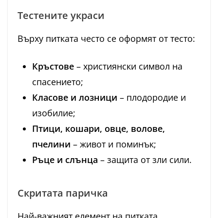
Тестените украси
Върху питката често се оформят от тесто:
Кръстове
– християнски символ на
спасението;
Класове и лозници
– плодородие и
изобилие;
Птици, кошари, овце, волове,
пчелини
– живот и поминък;
Ръце и слънца
– защита от зли сили.
Скритата паричка
Най-важният елемент на питката.