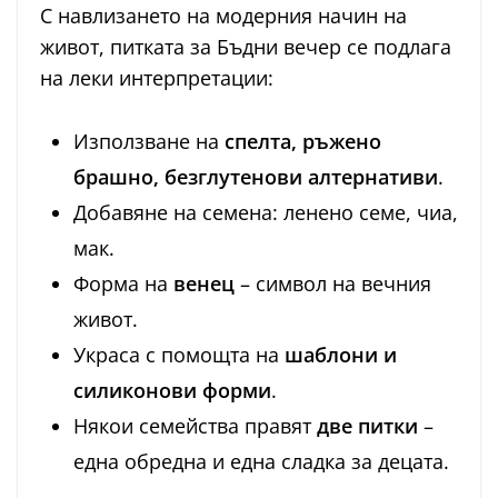
С навлизането на модерния начин на
живот, питката за Бъдни вечер се подлага
на леки интерпретации:
Използване на
спелта, ръжено
брашно, безглутенови алтернативи
.
Добавяне на семена: ленено семе, чиа,
мак.
Форма на
венец
– символ на вечния
живот.
Украса с помощта на
шаблони и
силиконови форми
.
Някои семейства правят
две питки
–
една обредна и една сладка за децата.