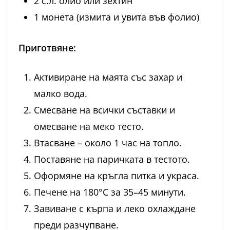
2 с.л. олио или зехтин
1 монета (измита и увита във фолио)
Приготвяне:
Активиране на маята със захар и
малко вода.
Смесване на всички съставки и
омесване на меко тесто.
Втасване – около 1 час на топло.
Поставяне на паричката в тестото.
Оформяне на кръгла питка и украса.
Печене на 180°C за 35–45 минути.
Завиване с кърпа и леко охлаждане
преди разчупване.