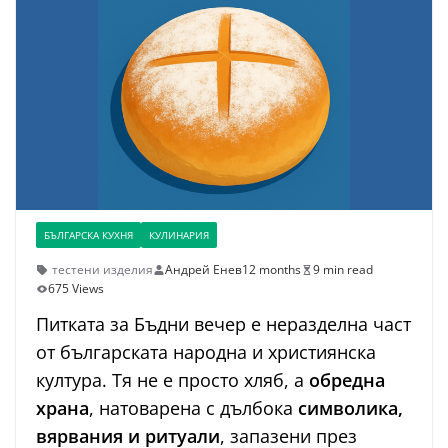
БЪЛГАРСКА КУХНЯ
КУЛИНАРИЯ
тестени изделия
Андрей Енев
12 months
9 min read
675 Views
Питката за Бъдни вечер е неразделна част
от българската народна и християнска
култура. Тя не е просто хляб, а
обредна
храна
, натоварена с дълбока
символика,
вярвания и ритуали
, запазени през