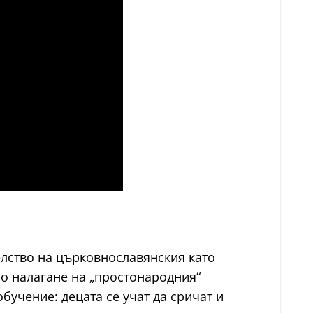
телство на църковнославянския като
но налагане на „простонародния“
учение: децата се учат да сричат и