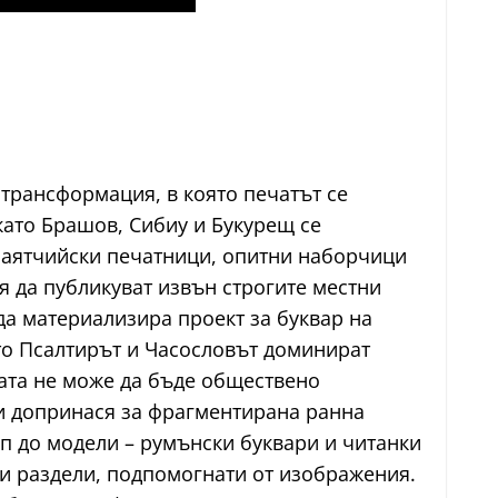
трансформация, в която печатът се
ато Брашов, Сибиу и Букурещ се
анаятчийски печатници, опитни наборчици
 да публикуват извън строгите местни
а материализира проект за буквар на
то Псалтирът и Часословът доминират
гата не може да бъде обществено
 и допринася за фрагментирана ранна
ъп до модели – румънски буквари и читанки
ни раздели, подпомогнати от изображения.