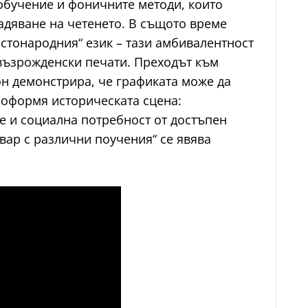
обучение и фоничните методи, които
ладяване на четенето. В същото време
стонародния“ език – тази амбивалентност
 възрожденски печати. Преходът към
рон демонстрира, че графиката може да
е оформя историческата сцена:
е и социална потребност от достъпен
квар с различни поучения“ се явява