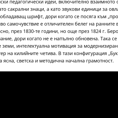
йски педагогически идеи, включително взаимното 
ато сакрални знаци, а като звукови единици за ов
обладаващ шрифт, дори когато се посяга към „про
ово самочувствие е отличителен белег на ранните
сно, през 1830-те години, но още през 1824 г. Бе
ание, дори когато не е напълно обновена. Така с
е земи, интелектуална мотивация за модернизиран
тер на килийните четива. В тази конфигурация „Бу
а ясна, светска и методична начална грамотност.