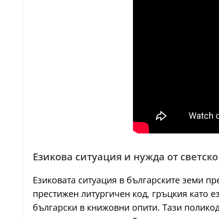
Езикова ситуация и нужда от светск
Езиковата ситуация в българските земи пр
престижен литургичен код, гръцкия като е
български в книжовни опити. Тази поликод