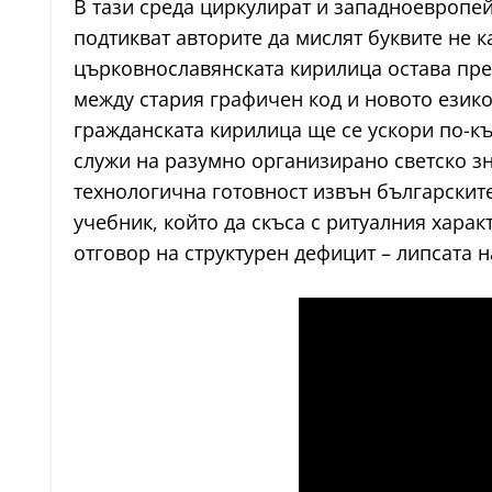
В тази среда циркулират и западноевропе
подтикват авторите да мислят буквите не к
църковнославянската кирилица остава пре
между стария графичен код и новото език
гражданската кирилица ще се ускори по-къ
служи на разумно организирано светско зн
технологична готовност извън българскит
учебник, който да скъса с ритуалния харак
отговор на структурен дефицит – липсата н