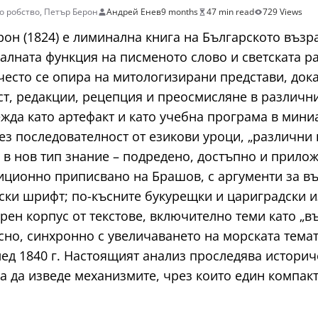
о робство
,
Петър Берон
Андрей Енев
9 months
47 min read
729 Views
рон (1824) е лиминална книга на Българското възр
алната функция на писменото слово и светската р
 често се опира на митологизирани представи, док
т, редакции, рецепция и преосмисляне в различни
лежда като артефакт и като учебна програма в мини
ез последователност от езикови уроци, „различни
в нов тип знание – подредено, достъпно и прилож
диционно приписвано на Брашов, с аргументи за в
лски шрифт; по-късните букурещки и цариградски
ен корпус от текстове, включително теми като „в
но, синхронно с увеличаването на морската темати
 1840 г. Настоящият анализ проследява историчес
за да изведе механизмите, чрез които един компак