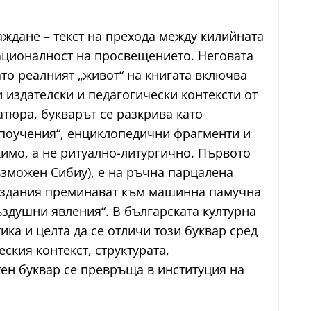
аждане – текст на прехода между килийната
ационалност на просвещението. Неговата
ато реалният „живот“ на книгата включва
 издателски и педагогически контексти от
атюра, букварът се разкрива като
 поучения“, енциклопедични фрагменти и
имо, а не ритуално-литургично. Първото
ъзможен Сибиу), е на ръчна парцалена
 издания преминават към машинна памучна
ъздушни явления“. В българската културна
ка и целта да се отличи този буквар сред
кия контекст, структурата,
тен буквар се превръща в институция на