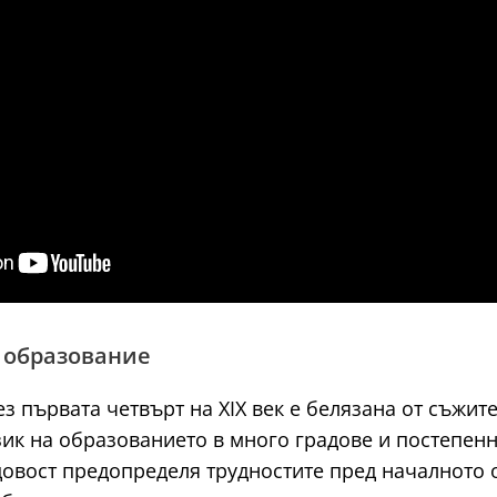
о образование
ез първата четвърт на XIX век е белязана от съжи
зик на образованието в много градове и постепен
овост предопределя трудностите пред началното об