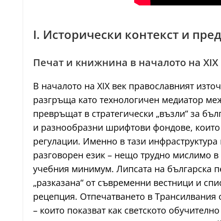
I. Исторически контекст и пре
Печат и книжнина в началото на XIX
В началото на XIX век православният изто
разгръща като технологичен медиатор меж
превръщат в стратегически „възли“ за бъ
и разнообразни шрифтови фондове, които 
регулации. Именно в тази инфраструктура
разговорен език – нещо трудно мислимо в
учебния минимум. Липсата на българска пе
„разказана“ от съвременни вестници и сп
рецепция. Отпечатването в Трансилвания о
– които показват как светското обучителн