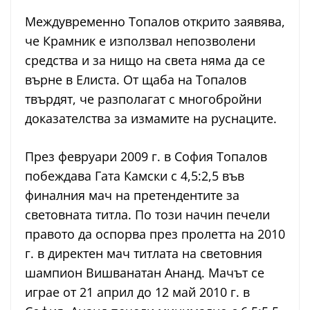
Междувременно Топалов открито заявява,
че Крамник е използвал непозволени
средства и за нищо на света няма да се
върне в Елиста. От щаба на Топалов
твърдят, че разполагат с многобройни
доказателства за измамите на руснаците.
През февруари 2009 г. в София Топалов
побеждава Гата Камски с 4,5:2,5 във
финалния мач на претендентите за
световната титла. По този начин печели
правото да оспорва през пролетта на 2010
г. в директен мач титлата на световния
шампион Вишванатан Ананд. Мачът се
играе от 21 април до 12 май 2010 г. в