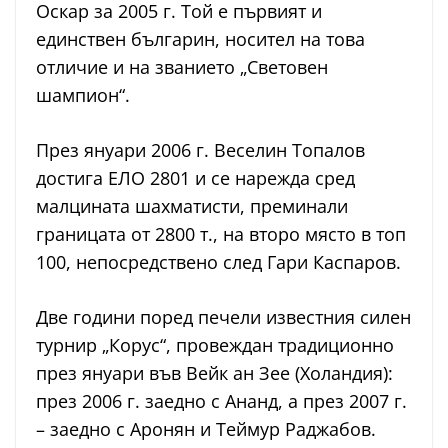
Оскар за 2005 г. Той е първият и
единствен българин, носител на това
отличие и на званието „Световен
шампион“.
През януари 2006 г. Веселин Топалов
достига ЕЛО 2801 и се нарежда сред
малцината шахматисти, преминали
границата от 2800 т., на второ място в топ
100, непосредствено след Гари Каспаров.
Две години поред печели известния силен
турнир „Корус“, провеждан традиционно
през януари във Вейк ан Зее (Холандия):
през 2006 г. заедно с Ананд, а през 2007 г.
– заедно с Аронян и Теймур Раджабов.