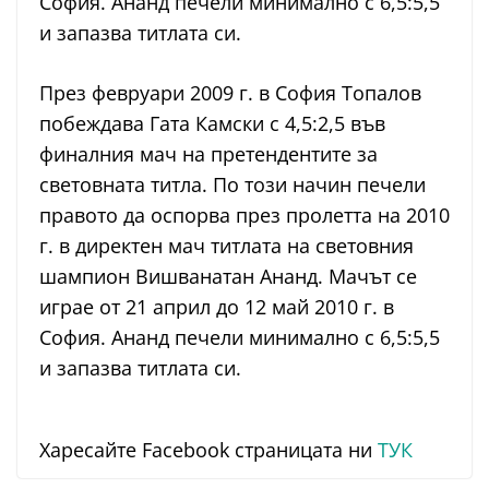
София. Ананд печели минимално с 6,5:5,5
и запазва титлата си.
През февруари 2009 г. в София Топалов
побеждава Гата Камски с 4,5:2,5 във
финалния мач на претендентите за
световната титла. По този начин печели
правото да оспорва през пролетта на 2010
г. в директен мач титлата на световния
шампион Вишванатан Ананд. Мачът се
играе от 21 април до 12 май 2010 г. в
София. Ананд печели минимално с 6,5:5,5
и запазва титлата си.
Харесайте Facebook страницата ни
ТУК