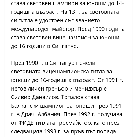
става световен шампион за юноши до 14-
годишна възраст. На 13 г. за световната
си титла е удостоен със званието
международен майстор. Пред 1990 година
става световен вицешампион за юноши
до 16 години в Сингапур.
През 1990 г. в Сингапур печели
световната вицешампионска титла за
юноши до 16-годишна възраст. От 1991 г.
негов личен треньор и мениджър е
Силвио Данаилов. Топалов става
Балкански шампион за юноши през 1991
г. в Драч, Албания. През 1992 г. получава
от ФИДЕ титлата гросмайстор, като през
следващата 1993 г. за пръв път попада