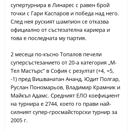
супертурнира в Линарес с равен брой
точки с Гари Каспаров и победа над него.
След нея руският шампион се отказва
официално от състезателна кариера и
това е последната му партия.
2 месеца по-късно Топалов печели
суперсъстезанието от 20-а категория „М-
Тел Мастърс“ в София с резултат (+4, =5,
-1) пред Вишванатан Ананд, Юдит Полгар,
Руслан Пономарьов, Владимир Крамник и
Майкъл Адамс. Средният ЕЛО коефициент
на турнира е 2744, което го прави най-
силният супер-гросмайсторски турнир за
2005 г.