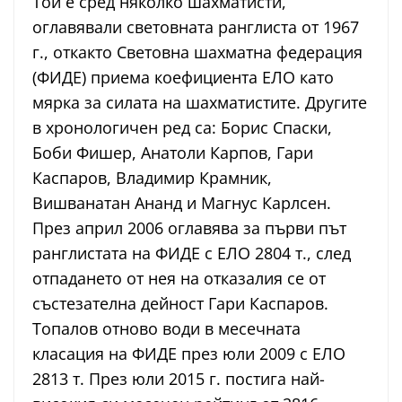
Той е сред няколко шахматисти,
оглавявали световната ранглиста от 1967
г., откакто Световна шахматна федерация
(ФИДЕ) приема коефициента ЕЛО като
мярка за силата на шахматистите. Другите
в хронологичен ред са: Борис Спаски,
Боби Фишер, Анатоли Карпов, Гари
Каспаров, Владимир Крамник,
Вишванатан Ананд и Магнус Карлсен.
През април 2006 оглавява за първи път
ранглистата на ФИДЕ с ЕЛО 2804 т., след
отпадането от нея на отказалия се от
състезателна дейност Гари Каспаров.
Топалов отново води в месечната
класация на ФИДЕ през юли 2009 с ЕЛО
2813 т. През юли 2015 г. постига най-