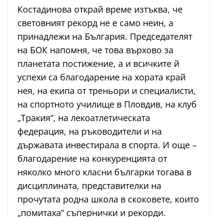
Костадинова открай време изтъква, че
световният рекорд не е само неин, а
принадлежи на България. Председателят
на БОК напомня, че това върхово за
планетата постижение, а и всичките й
успехи са благодарение на хората край
нея, на екипа от треньори и специалисти,
на спортното училище в Пловдив, на клуб
„Тракия“, на лекоатлетическата
федерация, на ръководители и на
държавата инвестирала в спорта. И още –
благодарение на конкуренцията от
няколко много класни българки тогава в
дисциплината, представителки на
прочутата родна школа в скоковете, които
„помитаха“ съпернички и рекорди.