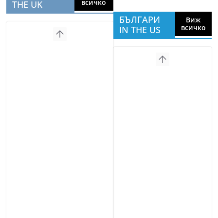
всичко
THE UK
БЪЛГАРИ
Виж
всичко
IN THE US