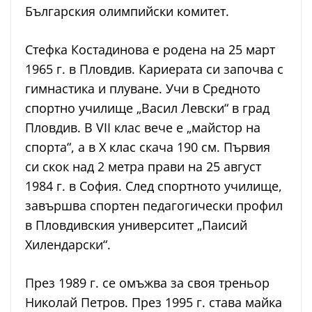
Българския олимпийски комитет.
Стефка Костадинова е родена на 25 март
1965 г. в Пловдив. Кариерата си започва с
гимнастика и плуване. Учи в Средното
спортно училище „Васил Левски“ в град
Пловдив. В VII клас вече е „майстор на
спорта“, а в X клас скача 190 см. Първия
си скок над 2 метра прави на 25 август
1984 г. в София. След спортното училище,
завършва спортен педагогически профил
в Пловдивския университет „Паисий
Хилендарски“.
През 1989 г. се омъжва за своя треньор
Николай Петров. През 1995 г. става майка