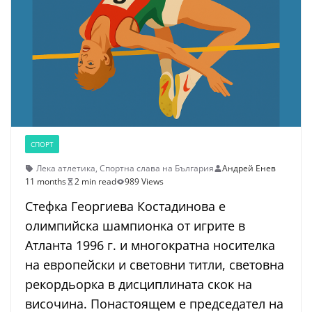
СПОРТ
Лека атлетика
,
Спортна слава на България
Андрей Енев
11 months
2 min read
989 Views
Стефка Георгиева Костадинова е
олимпийска шампионка от игрите в
Атланта 1996 г. и многократна носителка
на европейски и световни титли, световна
рекордьорка в дисциплината скок на
височина. Понастоящем е председател на