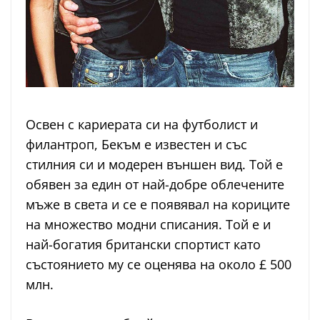
Освен с кариерата си на футболист и
филантроп, Бекъм е известен и със
стилния си и модерен външен вид. Той е
обявен за един от най-добре облечените
мъже в света и се е появявал на кориците
на множество модни списания. Той е и
най-богатия британски спортист като
състоянието му се оценява на около £ 500
млн.