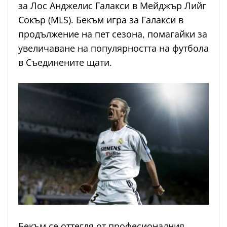
за Лос Анджелис Галакси в Мейджър Лийг
Сокър (MLS). Бекъм игра за Галакси в
продължение на пет сезона, помагайки за
увеличаване на популярността на футбола
в Съединените щати.
Бекъм се оттегля от професионалния