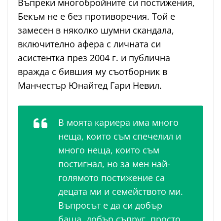
Въпреки многобройните си постижения,
Бекъм не е без противоречия. Той е
замесен в няколко шумни скандала,
включително афера с личната си
асистентка през 2004 г. и публична
вражда с бившия му съотборник в
Манчестър Юнайтед Гари Невил.
В моята кариера има много
неща, които съм спечелил и
много неща, които съм
постигнал, но за мен най-
голямото постижение са
децата ми и семейството ми.
Въпросът е да си добър
баща, добър съпруг, просто