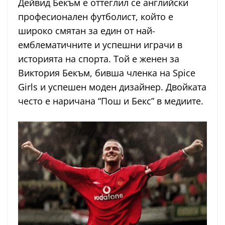
Дейвид Бекъм е оттеглил се английски
професионален футболист, който е
широко смятан за един от най-
емблематичните и успешни играчи в
историята на спорта. Той е женен за
Виктория Бекъм, бивша членка на Spice
Girls и успешен моден дизайнер. Двойката
често е наричана “Пош и Бекс” в медиите.