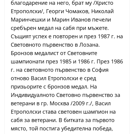
благодарение на него, брат му /Христо
Етрополски/, Георги Чомаков, Николай
Маринчешки и Марин Иванов печели
сребърен медал на сабя при мъжете.
Същият успех е повторен и през 1987 г. на
Световното първенство в Лозана.
Бронзов медалист от Световните
шампионати през 1985 и 1986 г. През 1986
г. на световното първенство в София
отново Васил Етрополски е сред
призьорите с бронзов медал. На
Индивидуалното Световно първенство за
ветерани в гр. Москва /2009 г./, Васил
Етрополски става световен шампион на
сабя за ветерани. В битката за първото
място, той постига убедителна победа,