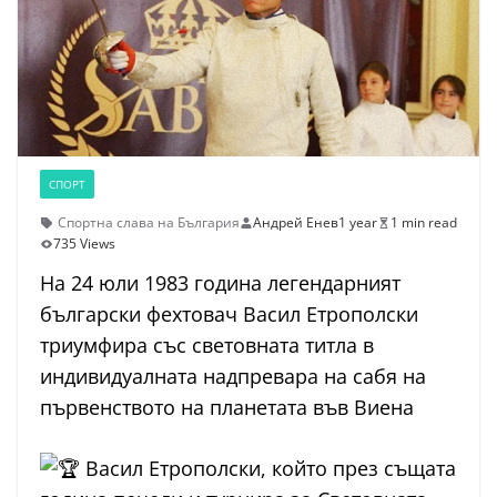
СПОРТ
Спортна слава на България
Андрей Енев
1 year
1 min read
735 Views
На 24 юли 1983 година легендарният
български фехтовач Васил Етрополски
триумфира със световната титла в
индивидуалната надпревара на сабя на
първенството на планетата във Виена
Васил Етрополски, който през същата