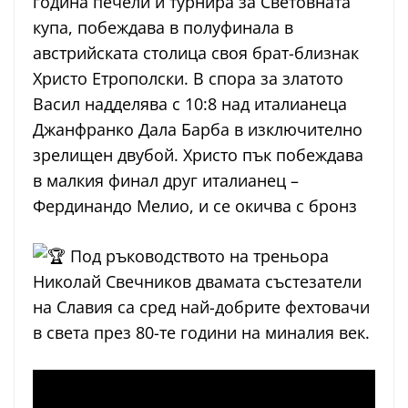
година печели и турнира за Световната
купа, побеждава в полуфинала в
австрийската столица своя брат-близнак
Христо Етрополски. В спора за златото
Васил надделява с 10:8 над италианеца
Джанфранко Дала Барба в изключително
зрелищен двубой. Христо пък побеждава
в малкия финал друг италианец –
Фердинандо Мелио, и се окичва с бронз
Под ръководството на треньора
Николай Свечников двамата състезатели
на Славия са сред най-добрите фехтовачи
в света през 80-те години на миналия век.