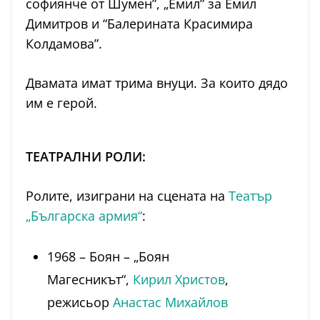
софиянче от Шумен”, „Емил” за Емил
Димитров и “Балерината Красимира
Колдамова”.
Двамата имат трима внуци. За които дядо
им е герой.
ТЕАТРАЛНИ РОЛИ:
Ролите, изиграни на сцената на
Театър
„Българска армия“
:
1968 – Боян – „Боян
Магесникът“,
Кирил Христов
,
режисьор
Анастас Михайлов