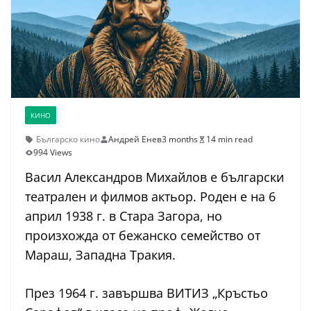
КИНО
Българско кино
Андрей Енев
3 months
14 min read
994 Views
Васил Александров Михайлов е български
театрален и филмов актьор. Роден е на 6
април 1938 г. в Стара Загора, но
произхожда от бежанско семейство от
Мараш, Западна Тракия.
През 1964 г. завършва ВИТИЗ „Кръстьо