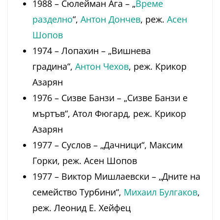
1988 – Сюлейман Ага – „
Време
разделно
“,
Антон Дончев
, реж.
Асен
Шопов
1974 – Лопахин – „Вишнева
градина“,
Антон Чехов
, реж. Крикор
Азарян
1976 – Сизве Банзи – „Сизве Банзи е
мъртъв“, Атол Фюгард, реж. Крикор
Азарян
1977 – Суслов – „Дачници“, Максим
Горки, реж. Асен Шопов
1977 – Виктор Мишлаевски – „Дните на
семейство Турбини“,
Михаил Булгаков
,
реж. Леонид Е. Хейфец