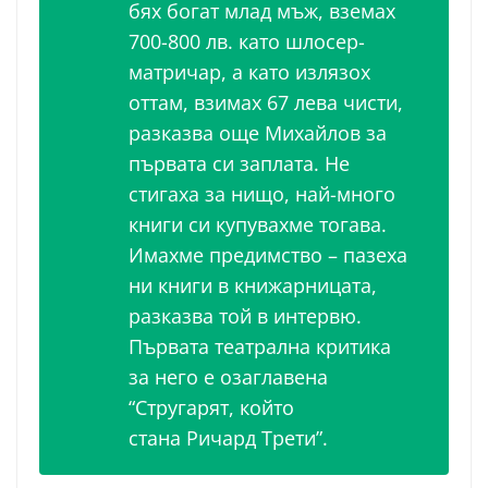
бях богат млад мъж, вземах
700-800 лв. като шлосер-
матричар, а като излязох
оттам, взимах 67 лева чисти,
разказва още Михайлов за
първата си заплата. Не
стигаха за нищо, най-много
книги си купувахме тогава.
Имахме предимство – пазеха
ни книги в книжарницата,
разказва той в интервю.
Първата театрална критика
за него е озаглавена
“Стругарят, който
стана Ричард Трети”.