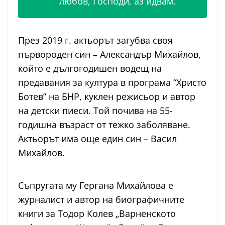
любов, Господи, аз идвам.
През 2019 г. актьорът загубва своя
първороден син – Александър Михайлов,
който е дългогодишен водещ на
предавания за култура в програма “Христо
Ботев” на БНР, куклен режисьор и автор
на детски пиеси. Той почива на 55-
годишна възраст от тежко заболяване.
Актьорът има още един син – Васил
Михайлов.
Съпругата му Гергана Михайлова
е
журналист и автор на биографичните
книги за Тодор Колев „Варненското