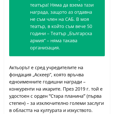
театъра! Няма да взема тази
награда, защото аз отдавна
не съм член на САБ. В моя
театър, в който съм вече 50
години – Театър „Българска
армия“ – няма такава
организация.
Актьорът е сред учредителите на
фондация „Аскеер“, която връчва
едноименните годишни награди –
конкуренти на икарите. През 2019 г. той е
удостоен с орден
“
Стара планина
”
(първа
степен) – за изключително големи заслуги
в областта на културата и изкуството.