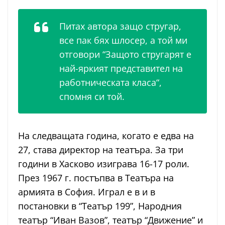
Питах автора защо стругар,
все пак бях шлосер, а той ми
отговори “Защото стругарят е
най-яркият представител на
работническата класа“,
спомня си той.
На следващата година, когато е едва на
27, става директор на театъра. За три
години в Хасково изиграва 16-17 роли.
През 1967 г. постъпва в Театъра на
армията в София. Играл е в и в
постановки в “Театър 199”, Народния
театър “Иван Вазов”, театър “Движение” и