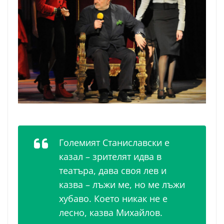
Големият Станиславски е
казал – зрителят идва в
театъра, дава своя лев и
казва – лъжи ме, но ме лъжи
хубаво. Което никак не е
лесно, казва Михайлов.