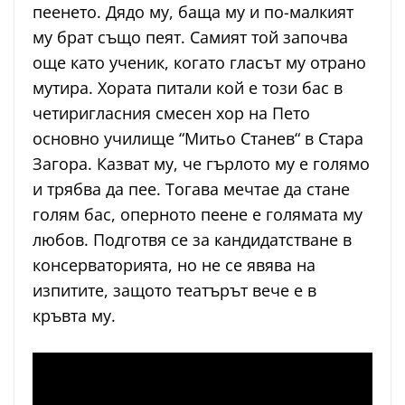
пеенето. Дядо му, баща му и по-малкият
му брат също пеят. Самият той започва
още като ученик, когато гласът му отрано
мутира. Хората питали кой е този бас в
четиригласния смесен хор на Пето
основно училище “Митьо Станев“ в Стара
Загора. Казват му, че гърлото му е голямо
и трябва да пее. Тогава мечтае да стане
голям бас, оперното пеене е голямата му
любов. Подготвя се за кандидатстване в
консерваторията, но не се явява на
изпитите, защото театърът вече е в
кръвта му.