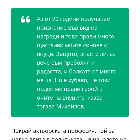
Аз от 20 години получавам
признание във вид на
награди и това прави много
щастливи моите синове и
внуци. Защото, знаете ли, аз
вече съм преболял и
радостта, и болката от много
неща. Но е хубаво, че този
орден ме прави герой в
очите на внуците, казва
тогава Михайлов.
Покрай актьорската професия, той за
малко влиза в политиката – в началото на