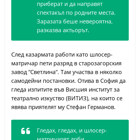
приберат и да направят
спектакъл по родните места.
Заразата беше невероятна,
разказва актьорът.
След казармата работи като шлосер-
матричар пети разряд в старозагорския
завод “Светлина“. Там участва в няколко
самодейни постановки. Отива в София да
гледа изпитите във Висшия институт за
театрално изкуство (ВИТИЗ), на които се
явява приятелят му Стефан Германов.
Гледах, гледах, и шлосер-
матричарят доби