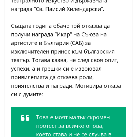
театралното изкуство и държавната
награда
“Св. Паисий Хилендарски”.
Същата година обаче той отказва да
получи награда “Икар” на Съюза на
артистите в България (САБ) за
изключителен принос към българския
театър. Тогава казва, че след своя опит,
успехи, а и грешки си е извоювал
привилегията да отказва роли,
приятелства и награди. Мотивира отказа
си с думите:
Това е моят малък скромен
протест за всичко онова,
което става и не се случва в