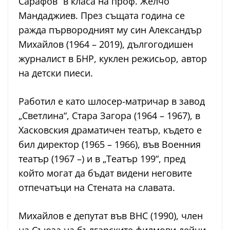
Сарафов“ в класа на проф. Желчо
Мандаджиев. През същата година се
ражда първородният му син Александър
Михайлов (1964 – 2019), дългогодишен
журналист в БНР, куклен режисьор, автор
на детски пиеси.
Работил е като шлосер-матричар в завод
„Светлина“, Стара Загора (1964 – 1967), в
Хасковския драматичен театър, където е
бил директор (1965 – 1966), във Военния
театър (1967 –) и в „Театър 199“, пред
който могат да бъдат видени неговите
отпечатъци на Стената на славата.
Михайлов е депутат във ВНС (1990), член