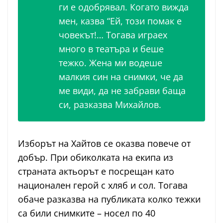
ги е одобрявал. Когато вижда
мен, казва “Ей, този помак е
човекът!… Тогава играех
много в театъра и беше
тежко. Жена ми водеше
малкия син на снимки, че да
ме види, да не забрави баща
си, разказва Михайлов.
Изборът на Хайтов се оказва повече от
добър. При обиколката на екипа из
страната актьорът е посрещан като
национален герой с хляб и сол. Тогава
обаче разказва на публиката колко тежки
са били снимките – носел по 40