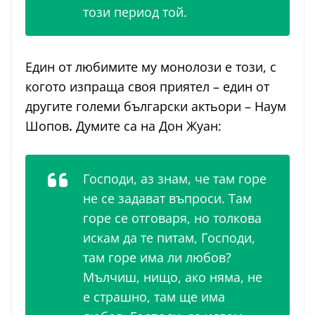
този период той.
Един от любимите му монолози е този, с
когото изпраща своя приятел – един от
другите големи български актьори – Наум
Шопов
.
Думите са на Дон Жуан:
Господи, аз знам, че там горе
не се задават въпроси. Там
горе се отговаря, но толкова
искам да те питам, Господи,
там горе има ли любов?
Мълчиш, нищо, ако няма, не
е страшно, там ще има