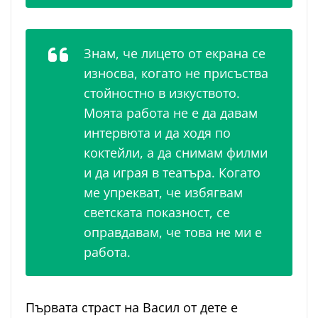
Знам, че лицето от екрана се
износва, когато не присъства
стойностно в изкуството.
Моята работа не е да давам
интервюта и да ходя по
коктейли, а да снимам филми
и да играя в театъра. Когато
ме упрекват, че избягвам
светската показност, се
оправдавам, че това не ми е
работа.
Първата страст на Васил от дете е