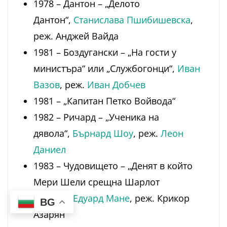
1978 – Дантон – „Делото
Дантон“,
Станислава Пшибишевска
,
реж. Анджей Вайда
1981 – Боздугански – „На гости у
министъра“ или „Службогонци“,
Иван
Вазов
, реж.
Иван Добчев
1981 – „Капитан Петко Войвода“
1982 – Ричард – „Ученика на
дявола“,
Бърнард Шоу
, реж.
Леон
Даниел
1983 – Чудовището – „Денят в който
Мери Шели срещна Шарлот
Бронте“,
Едуард Мане
, реж. Крикор
BG
Азарян