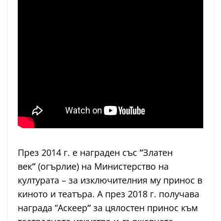
През 2014 г. е награден със
“
Златен
век
“
(огърлие) на Министерство на
културата – за изключителния му принос в
киното и театъра. А през 2018 г. получава
награда “Аскеер
“
за цялостен принос към