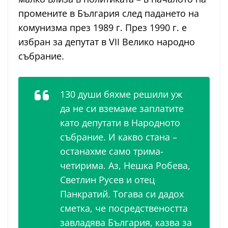
промените в България след падането на
комунизма през 1989 г. През 1990 г. е
избран за депутат в VII Велико народно
събрание.
130 души бяхме решили уж
да не си вземаме заплатите
като депутати в Народното
събрание. И какво стана –
останахме само трима-
четирима. Аз, Нешка Робева,
Светлин Русев и отец
Панкратий. Тогава си дадох
сметка, че посредствеността
завладява България, казва за