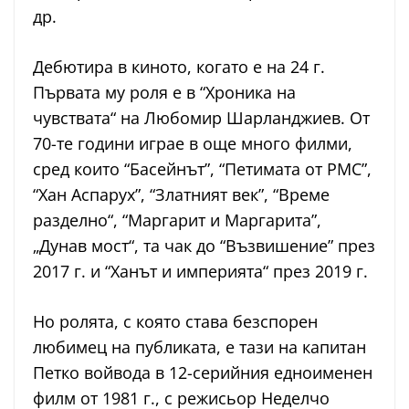
др.
Дебютира в киното, когато е на 24 г.
Първата му роля е в “Хроника на
чувствата“ на Любомир Шарланджиев. От
70-те години играе в още много филми,
сред които “Басейнът”, “Петимата от РМС”,
“Хан Аспарух”, “Златният век”, “Време
разделно“, “Маргарит и Маргарита”,
„Дунав мост“, та чак до “Възвишение” през
2017 г. и “Ханът и империята“ през 2019 г.
Но ролята, с която става безспорен
любимец на публиката, е тази на капитан
Петко войвода
в 12-серийния едноименен
филм от 1981 г., с режисьор Неделчо