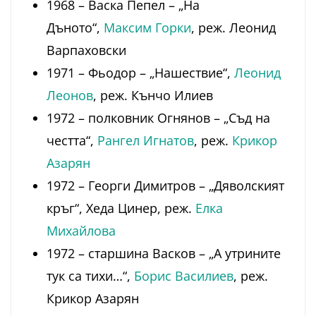
1968 – Васка Пепел – „На
Дъното“,
Максим Горки
, реж. Леонид
Варпаховски
1971 – Фьодор – „Нашествие“,
Леонид
Леонов
, реж. Кънчо Илиев
1972 – полковник Огнянов – „Съд на
честта“,
Рангел Игнатов
, реж.
Крикор
Азарян
1972 – Георги Димитров – „Дяволският
кръг“, Хеда Цинер, реж.
Елка
Михайлова
1972 – старшина Васков – „А утрините
тук са тихи…“,
Борис Василиев
, реж.
Крикор Азарян