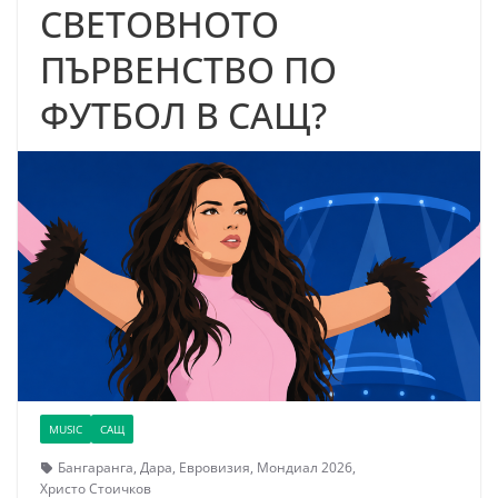
СВЕТОВНОТО
ПЪРВЕНСТВО ПО
ФУТБОЛ В САЩ?
MUSIC
САЩ
Бангаранга
,
Дара
,
Евровизия
,
Мондиал 2026
,
Христо Стоичков