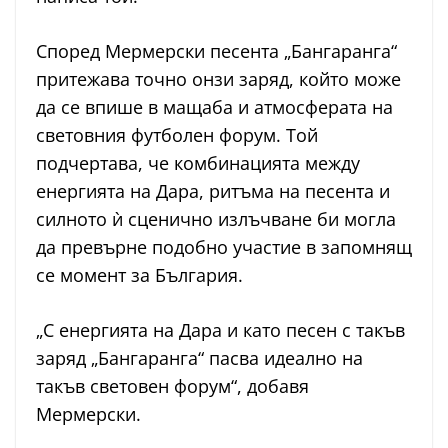
Според Мермерски песента „Бангаранга“
притежава точно онзи заряд, който може
да се впише в мащаба и атмосферата на
световния футболен форум. Той
подчертава, че комбинацията между
енергията на Дара, ритъма на песента и
силното ѝ сценично излъчване би могла
да превърне подобно участие в запомнящ
се момент за България.
„С енергията на Дара и като песен с такъв
заряд „Бангаранга“ пасва идеално на
такъв световен форум“, добавя
Мермерски.