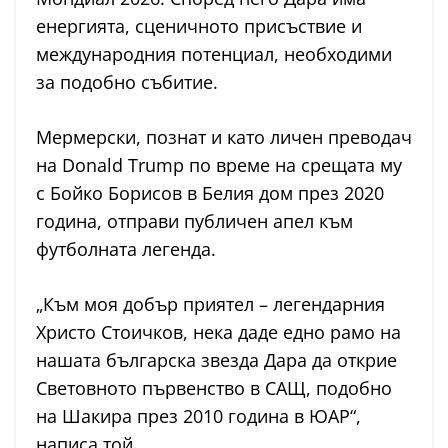
енергията, сценичното присъствие и
международния потенциал, необходими
за подобно събитие.
Мермерски, познат и като личен преводач
на Donald Trump по време на срещата му
с Бойко Борисов в Белия дом през 2020
година, отправи публичен апел към
футболната легенда.
„Към моя добър приятел – легендарния
Христо Стоичков, нека даде едно рамо на
нашата българска звезда Дара да открие
Световното първенство в САЩ, подобно
на Шакира през 2010 година в ЮАР“,
написа той.