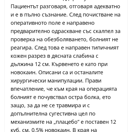
Пациентът разговаря, отговаря адекватно
и е в пълно съзнание. След почистване на
оперативното поле е направено
предварително одраскване със скалпел за
проверка на обезболяването, болният не
реагира. След това е направен типичният
кожен разрез в дясната слабина с
дължина 12 см. Кървенето е като при
новокаин. Описани са и останалите
хирургически манипулации. Прави
впечатление, че към края на операцията
болният е почувствал остра болка, ето
защо, за да не се травмира и с
допълнителна сугестивна цел по
механизмите на „плацебо“ е поставен 12
куб. см. 0,5% новокаин. В края на