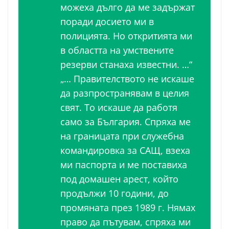
можеха дълго да ме задържат
поради досието ми в
полицията. Но откритията ми
в областта на умствените
резерви станаха известни. …“
„… Правителството не искаше
да разпространявам в целия
свят. То искаше да работя
само за България. Спряха ме
на границата при служебна
командировка за САЩ, взеха
ми паспорта и ме поставиха
под домашен арест, който
продължи 10 години, до
промяната през 1989 г. Нямах
право да пътувам, спряха ми