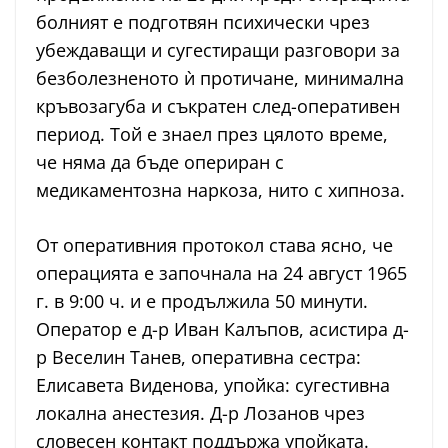
болният е подготвян психически чрез
убеждаващи и сугестиращи разговори за
безболезненото ѝ протичане, минимална
кръвозагуба и съкратен след-оперативен
период. Той е знаел през цялото време,
че няма да бъде опериран с
медикаментозна наркоза, нито с хипноза.
От оперативния протокол става ясно, че
операцията е започнала на 24 август 1965
г. в 9:00 ч. и е продължила 50 минути.
Оператор е д-р Иван Калъпов, асистира д-
р Веселин Танев, оперативна сестра:
Елисавета Виденова, упойка: сугестивна
локална анестезия. Д-р Лозанов чрез
словесен контакт поддържа упойката.