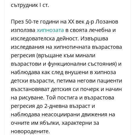
сътрудник I ст.
През 50-те години на ХХ век д-р Лозанов
използва
хипнозата
в своята лечебна и
изследователска дейност. Извършва
изследвания на хипнотичната възрастова
регресия (връщане към минали
възрастови и функционални състояния) и
наблюдава как след внушени в хипноза
детски възрасти, петима негови пациенти
възстановяват детския си почерк и начин
на рисуване. Той постига и възрастова
регресия до 2-дневна възраст и
наблюдава неасоциирани движения на
очните им ябълки, характерни за
новородените.