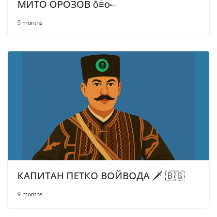
МИТО ОРОЗОВ ō͡≡o˞̶
9 months
КАПИТАН ПЕТКО ВОЙВОДА 🗡️ 🇧🇬
9 months