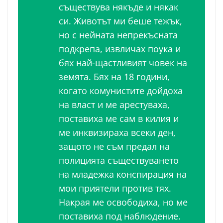
съществува някъде и някак
си. Животът ми беше тежък,
но с нейната непрекъсната
подкрепа, извличах поука и
бях най-щастливият човек на
земята. Бях на 18 години,
когато комунистите дойдоха
на власт и ме арестуваха,
поставиха ме сам в килия и
ме инквизираха всеки ден,
защото не съм предал на
полицията съществуването
на младежка конспирация на
мои приятели против тях.
Накрая ме освободиха, но ме
поставиха под наблюдение.