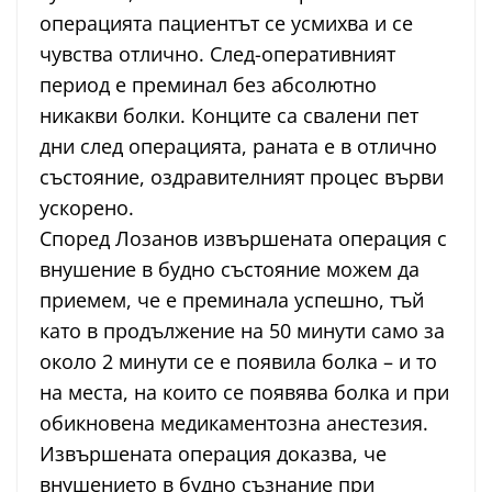
операцията пациентът се усмихва и се
чувства отлично. След-оперативният
период е преминал без абсолютно
никакви болки. Конците са свалени пет
дни след операцията, раната е в отлично
състояние, оздравителният процес върви
ускорено.
Според Лозанов извършената операция с
внушение в будно състояние можем да
приемем, че е преминала успешно, тъй
като в продължение на 50 минути само за
около 2 минути се е появила болка – и то
на места, на които се появява болка и при
обикновена медикаментозна анестезия.
Извършената операция доказва, че
внушението в будно съзнание при