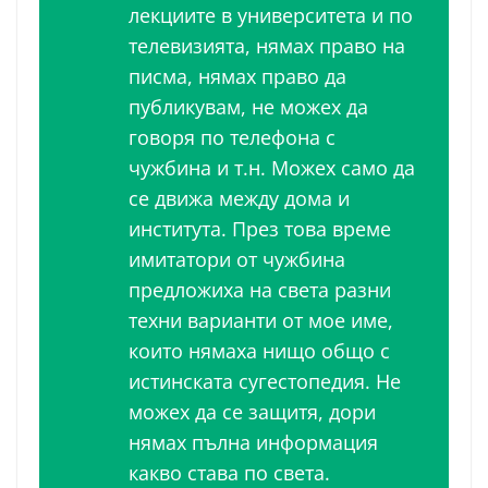
лекциите в университета и по
телевизията, нямах право на
писма, нямах право да
публикувам, не можех да
говоря по телефона с
чужбина и т.н. Можех само да
се движа между дома и
института. През това време
имитатори от чужбина
предложиха на света разни
техни варианти от мое име,
които нямаха нищо общо с
истинската сугестопедия. Не
можех да се защитя, дори
нямах пълна информация
какво става по света.