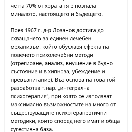
че на 70% от хората тя е познала
миналото, настоящето и бъдещето.
През 1967 г. д-р Лозанов достига до
схващането за единен лечебен
механизъм, който обуславя ефекта на
повечето психолечебни методи
(отрегиране, анализ, внушение в будно
състояние и в хипноза, убеждение и
превъзпитание). Въз основа на това той
разработва т.нар. „интегрална
психотерапия“, при която се използват
максимално възможностите на много от
съществуващите психотерапевтични
методики, които според него имат и обща
сугестивна база.