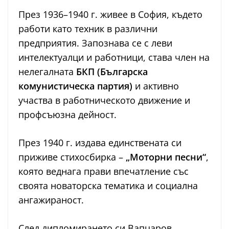
През 1936–1940 г. живее в София, където
работи като техник в различни
предприятия. Запознава се с леви
интелектуалци и работници, става член на
нелегалната
БКП (Българска
комунистическа партия)
и активно
участва в работническото движение и
профсъюзна дейност.
През 1940 г. издава единствената си
приживе стихосбирка –
„Моторни песни“
,
която веднага прави впечатление със
своята новаторска тематика и социална
ангажираност.
След дипломирането си Вапцаров