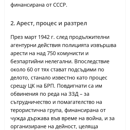
финансирана от СССР.
2. Арест, процес и разтрел
През март 1942 г. след продължителни
агентурни действия полицията извършва
арести на над 750 комунисти и
безпартийни нелегални. Впоследствие
около 60 от тях стават подсъдими по
делото, станало известно като процес
срещу ЦК на БРП. Повдигнати са им
обвинения по реда на ЗЗД – за
сътрудничество и помагателство на
терористична група, финансирана от
чужда държава във време на война, и за
организиране на дейност, целяща