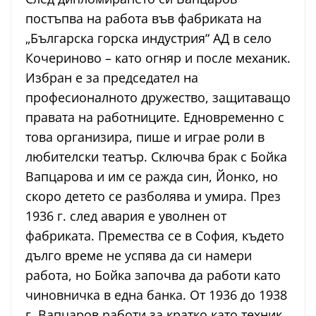
постъпва на работа във фабриката на
„Българска горска индустрия“ АД в село
Кочериново – като огняр и после механик.
Избран е за председател на
професионалното дружество, защитаващо
правата на работниците. Едновременно с
това организира, пише и играе роли в
любителски театър. Сключва брак с Бойка
Вапцарова и им се ражда син, Йонко, но
скоро детето се разболява и умира. През
1936 г. след авария е уволнен от
фабриката. Премества се в София, където
дълго време не успява да си намери
работа, но Бойка започва да работи като
чиновничка в една банка. От 1936 до 1938
г. Вапцаров работи за кратко като техник