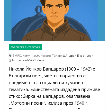
БЪЛГАРСКА ЛИТЕРАТУРА
ВМРО
,
Комунизъм
,
поезия
,
Талант
Андрей Енев
1 year
16 min read
971 Views
Никола Йонков Вапцаров (1909 – 1942) е
български поет, чието творчество е
предимно със социална и хуманна
тематика. Единствената издадена приживе
стихосбирка на Вапцаров, озаглавена
„Моторни песни“, излиза през 1940 г.