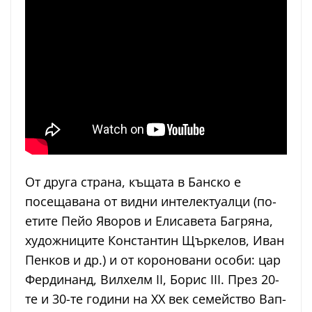
От друга страна, къщата в Бан­ско е
посещавана от видни инте­лектуалци (по­­­­­
етите Пейо Яворов и Елисавета Багряна,
художниците Константин Щъркелов, Иван
Пенков и др.) и от короновани особи: цар
Фердинанд, Вилхелм II, Борис III. През 20-
те и 30-те години на ХХ век семейство Вап­­­