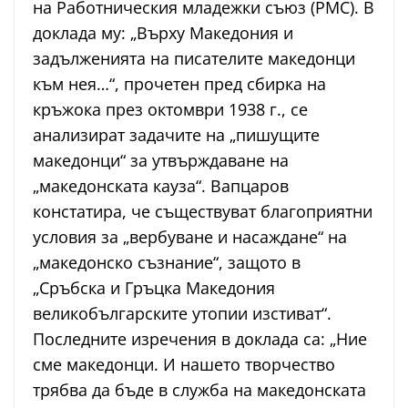
на Работническия младежки съюз (РМС). В
доклада му: „Върху Македония и
задълженията на писателите македонци
към нея…“, прочетен пред сбирка на
кръжока през октомври 1938 г., се
анализират задачите на „пишущите
македонци“ за утвърждаване на
„македонската кауза“. Вапцаров
констатира, че съществуват благоприятни
условия за „вербуване и насаждане“ на
„македонско съзнание“, защото в
„Сръбска и Гръцка Македония
великобългарските утопии изстиват“.
Последните изречения в доклада са: „Ние
сме македонци. И нашето творчество
трябва да бъде в служба на македонската