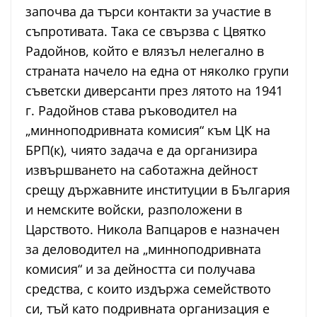
започва да търси контакти за участие в
съпротивата. Така се свързва с Цвятко
Радойнов, който е влязъл нелегално в
страната начело на една от няколко групи
съветски диверсанти през лятото на 1941
г. Радойнов става ръководител на
„минноподривната комисия“ към ЦК на
БРП(к), чиято задача е да организира
извършването на саботажна дейност
срещу държавните институции в България
и немските войски, разположени в
Царството. Никола Вапцаров е назначен
за деловодител на „минноподривната
комисия“ и за дейността си получава
средства, с които издържа семейството
си, тъй като подривната организация е