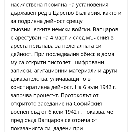
насилствена промяна на установения
държавен ред в Царство България, както и
за подривна дейност срещу
съюзническите немски войски. Вапцаров
е арестуван на 4 март и след мъчения в
ареста признава за нелегалната си
дейност. При последвалия обиск в дома
му са открити пистолет, шифровани
записки, агитационни материали и други
доказателства, уличаващи го в
конспиративна дейност. На 6 юли 1942 г.
започва процесът. Протоколът от
откритото заседание на Софийския
военен съд от 6 юли 1942 г. показва, че
пред съда Вапцаров се отрича от
показанията си, дадени при