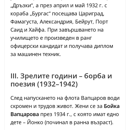
„Дръзки“, а през април и май 1932 г. с
кораба „Бургас“ посещава Цариград,
Фамагуста, Александрия, Бейрут, Порт
Саид и Хайфа. При завършването на
училището е произведен в ранг
офицерски кандидат и получава диплом
за машинен техник.
III. Зрелите години – борба и
поезия (1932–1942)
След напускането на флота Вапцаров води
скромен и трудов живот. Жени се за
Бойка
Вапцарова
през 1934 г., с която имат едно
дете – Йонко (починал в ранна възраст).