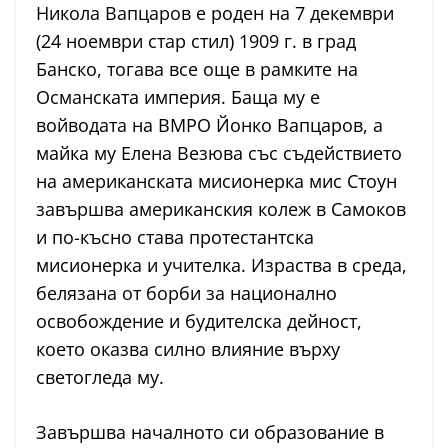
Никола Вапцаров е роден на 7 декември
(24 ноември стар стил) 1909 г. в град
Банско, тогава все още в рамките на
Османската империя. Баща му е
войводата на ВМРО Йонко Вапцаров, а
майка му Елена Везюва със съдействието
на американската мисионерка мис Стоун
завършва американския колеж в Самоков
и по-късно става протестантска
мисионерка и учителка. Израства в среда,
белязана от борби за национално
освобождение и будителска дейност,
което оказва силно влияние върху
светогледа му.
Завършва началното си образование в