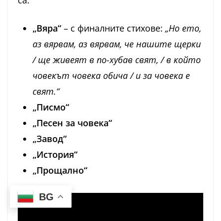
са:
„Вяра“
– с финалните стихове:
„Но ето,
аз вярвам, аз вярвам, че нашите щерки
/ ще живеят в по-хубав свят, / в който
човекът човека обича / и за човека е
свят.“
„Писмо“
„Песен за човека“
„Завод“
„История“
„Прощално“
BG