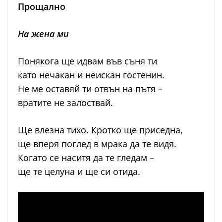
Прощално
На жена ми
Понякога ще идвам във съня ти
като нечакан и неискан гостенин.
Не ме оставяй ти отвън на пътя –
вратите не залоствай.
Ще влезна тихо. Кротко ще приседна,
ще вперя поглед в мрака да те видя.
Когато се наситя да те гледам –
ще те целуна и ще си отида.