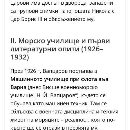
царови има достъп в двореца; запазени
са групови снимки на юноша­та Никола с
цар Борис ІІІ и обкръ­же­ни­ето му.
II. Морско училище и първи
литературни опити (1926–
1932)
През 1926 г. Вапцаров постъпва в
Машинното училище при флота във
Варна
(днес Висше военноморско
училище „Н. Й. Вапцаров“), където се
обучава като машинен техник. Там се
сблъсква с военната дисциплина и тежкия
живот на моряците – реалност, която по-
късно ще се отрази в поезията му.