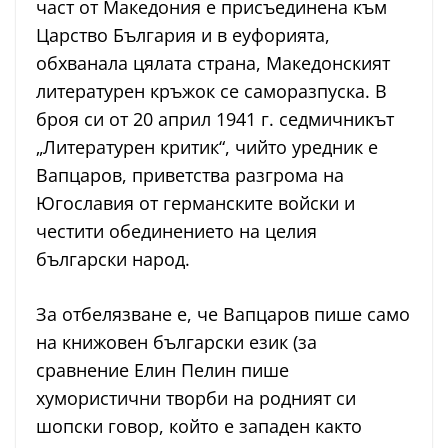
част от Македония е присъединена към
Царство България и в еуфорията,
обхванала цялата страна, Македонският
литературен кръжок се саморазпуска. В
броя си от 20 април 1941 г. седмичникът
„Литературен критик“, чийто уредник е
Вапцаров, приветства разгрома на
Югославия от германските войски и
честити обединението на целия
български народ.
За отбелязване е, че Вапцаров пише само
на книжовен български език (за
сравнение Елин Пелин пише
хумористични творби на родният си
шопски говор, който е западен както