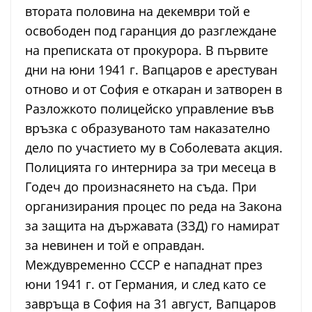
втората половина на декември той е
освободен под гаранция до разглеждане
на преписката от прокурора. В първите
дни на юни 1941 г. Вапцаров е арестуван
отново и от София е откаран и затворен в
Разложкото полицейско управление във
връзка с образуваното там наказателно
дело по участието му в Соболевата акция.
Полицията го интернира за три месеца в
Годеч до произнасянето на съда. При
организирания процес по реда на Закона
за защита на държавата (ЗЗД) го намират
за невинен и той е оправдан.
Междувременно СССР е нападнат през
юни 1941 г. от Германия, и след като се
завръща в София на 31 август, Вапцаров