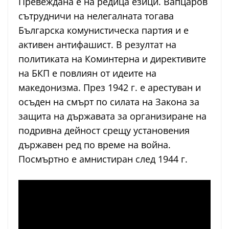
Превеждана е на редица езици. Вапцаров
сътрудничи на нелегалната тогава
Българска комунистическа партия и е
активен антифашист. В резултат на
политиката на Коминтерна и директивите
на БКП е повлиян от идеите на
македонизма. През 1942 г. е арестуван и
осъден на смърт по силата на Закона за
защита на държавата за организиране на
подривна дейност срещу установения
държавен ред по време на война.
Посмъртно е амнистиран след 1944 г.