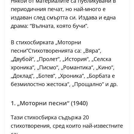
Някои от материалите са публикувани в
периодичния печат, но най-много е
издаван след смъртта си. Издава и една
драма: “Вълната, която бучи”.
В стихосбирката „Моторни
песни“Стихотворенията са: „Вяра“,
„Двубой“, „Пролет“, „История“, „Селска
хроника“, „Писмо“, „Романтика“, „Кино“,
„Доклад“, „Ботев“, „Хроника“, „Борбата е
безмилостно жестока“, „Прощално“ и др.
1. „Моторни песни“ (1940)
Тази стихосбирка съдържа 20
стихотворения, сред които най-известните