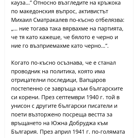
кауза…“ Относно възгледите на кръжока
по македонския въпрос, активистът
Михаил Сматракалев по-късно отбелязва:
„… ние тогава така вярвахме на партията,
че тя като кажеше, че бялото е черно и
ние го възприемахме като черно…“.
Когато по-късно осъзнава, че е станал
проводник на политика, която има
отрицателни последици, Вапцаров
постепенно се завръща към българските
си корени. През септември 1940 г. той в
унисон с другите български писатели и
поети възторжено посреща вестта за
връщането на Южна Добруджа към
България. През април 1941 г. по-голямата