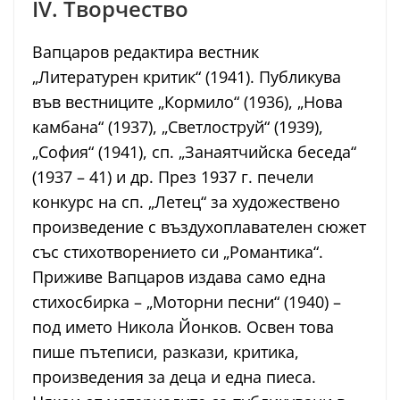
IV. Творчество
Вапцаров редактира вестник
„Литературен критик“ (1941). Публикува
във вестниците „Кормило“ (1936), „Нова
камбана“ (1937), „Светлоструй“ (1939),
„София“ (1941), сп. „Занаятчийска беседа“
(1937 – 41) и др. През 1937 г. печели
конкурс на сп. „Летец“ за художествено
произведение с въздухоплавателен сюжет
със стихотворението си „Романтика“.
Приживе Вапцаров издава само една
стихосбирка – „Моторни песни“ (1940) –
под името Никола Йонков. Освен това
пише пътеписи, разкази, критика,
произведения за деца и една пиеса.