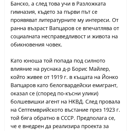
Банско, а след това учи в Разложката
гимназия, където за първи път се
проявяват литературните му интереси. От
ранна възраст Вапцаров се впечатлява от
социалната несправедливост и живота на
обикновения човек.
Като юноша той попада под силното
влияние на руснака д-р Борис Майлер,
който живее от 1919 г. в къщата на Йонко
Вапцаров като бело­гвар­­дей­ски емигрант,
оказал се (според по-късни улики)
болшевишки агент на НКВД. След провала
на Септемврийското въстание през 1923 г.
той бяга обратно в СССР. Предполага се,
че е внедрен да реализира проекта за