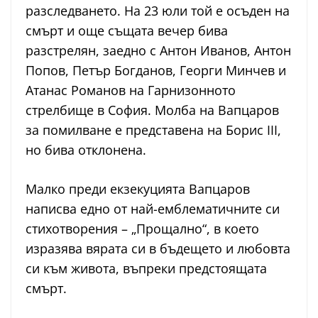
разследването. На 23 юли той е осъден на
смърт и още същата вечер бива
разстрелян, заедно с Антон Иванов, Антон
Попов, Петър Богданов, Георги Минчев и
Атанас Романов на Гарнизонното
стрелбище в София. Молба на Вапцаров
за помилване е представена на Борис III,
но бива отклонена.
Малко преди екзекуцията Вапцаров
написва едно от най-емблематичните си
стихотворения – „Прощално“, в което
изразява вярата си в бъдещето и любовта
си към живота, въпреки предстоящата
смърт.