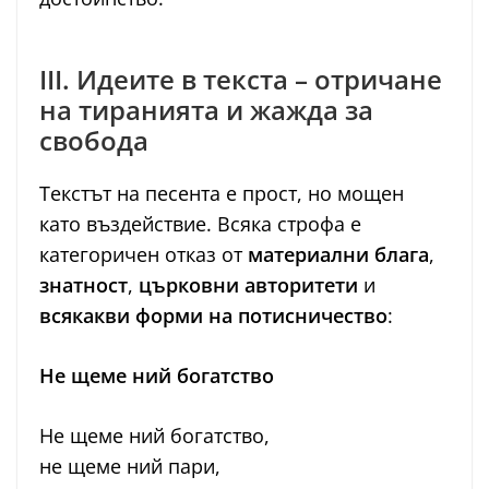
III. Идеите в текста – отричане
на тиранията и жажда за
свобода
Текстът на песента е прост, но мощен
като въздействие. Всяка строфа е
категоричен отказ от
материални блага
,
знатност
,
църковни авторитети
и
всякакви форми на потисничество
:
Не щеме ний богатство
Не щеме ний богатство,
не щеме ний пари,