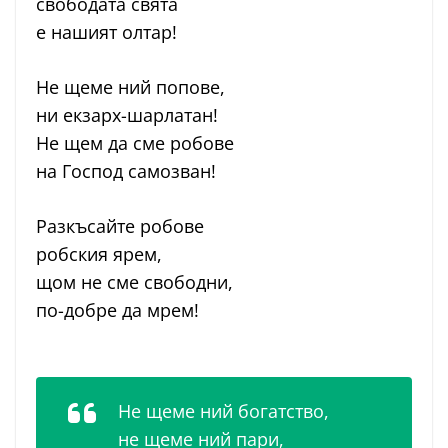
свободата свята
е нашият олтар!
Не щеме ний попове,
ни екзарх-шарлатан!
Не щем да сме робове
на Господ самозван!
Разкъсайте робове
робския ярем,
щом не сме свободни,
по-добре да мрем!
Не щеме ний богатство,
не щеме ний пари,