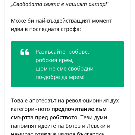
„Свободата свята е нашият олтар!“
Може би най-въздействащият момент
идва в последната строфа:
Разкъсайте, робове,
робския ярем,
щом не сме свободни –
по-добре да мрем!
Това е апотеозът на революционния дух –
категоричното
предпочитание към
смъртта пред робството
. Тези думи
напомнят идеите на Ботев и Левски и
намират отзвук в цялата българска