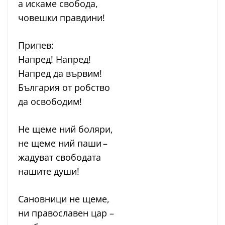
а искаме свобода,
човешки правдини!
Припев:
Напред! Напред!
Напред да вървим!
България от робство
да освободим!
Не щеме ний боляри,
не щеме ний паши –
жадуват свободата
нашите души!
Сановници не щеме,
ни православен цар –