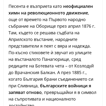
Песента е възприета като
неофициален
химн на революционното движение
,
още от времето на Първото народно
събрание на Оборище през април 1876 г.
Там, където се решава съдбата на
Априлското въстание, народните
представители я пеят с вяра и надежда.
По-късно стиховете ѝ звучат из улиците
на въстаналото Панагюрище, сред
редиците на Ботевата чета – от Козлодуй
до Врачанския Балкан. А през 1885 г.,
когато България брани съединението си
при Сливница,
българските войници я
запяват отново
, превръщайки я в символ
на съпротивата и националното
достойнство.