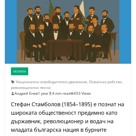
МУЗИКА
Национално-освободително движение
,
Османско робство
,
революционни песни
Андрей Енев
1 year
4 min read
653 Views
Стефан Стамболов (1854–1895) е познат на
широката общественост предимно като
държавник, революционер и водач на
младата българска нация в бурните