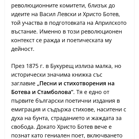
революционните комитети, близък до
идеите на Васил Левски и Христо Ботев,
той участва в подготовката на Априлското
въстание. Именно в този революционен
контекст се ражда и поетическата му
дейност.
През 1875 г. в Букурещ излиза малка, но
исторически значима книжка със
заглавие
„Песни и стихотворения на
Ботева и Стамболова“
. Тя е едно от
първите български поетични издания в
емиграция и съдържа стихове, наситени с
духа на бунта, страданието и жаждата за
свобода. Докато Христо Ботев вече е
познат като гениален поет, включването