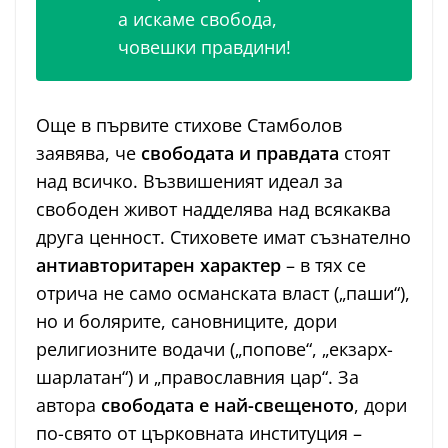
а искаме свобода,
човешки правдини!
Още в първите стихове Стамболов
заявява, че
свободата и правдата
стоят
над всичко. Възвишеният идеал за
свободен живот надделява над всякаква
друга ценност. Стиховете имат съзнателно
антиавторитарен характер
– в тях се
отрича не само османската власт („паши“),
но и болярите, сановниците, дори
религиозните водачи („попове“, „екзарх-
шарлатан“) и „православния цар“. За
автора
свободата е най-свещеното
, дори
по-свято от църковната институция –