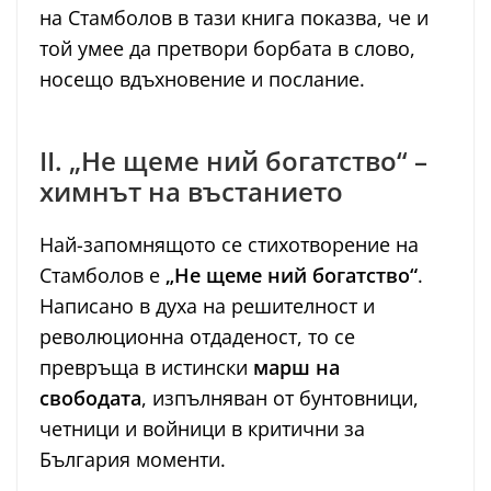
на Стамболов в тази книга показва, че и
той умее да претвори борбата в слово,
носещо вдъхновение и послание.
II. „Не щеме ний богатство“ –
химнът на въстанието
Най-запомнящото се стихотворение на
Стамболов е
„Не щеме ний богатство“
.
Написано в духа на решителност и
революционна отдаденост, то се
превръща в истински
марш на
свободата
, изпълняван от бунтовници,
четници и войници в критични за
България моменти.