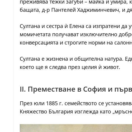
преживява тежки загуби – майка ѝ умира, к
бащата, д-р Пантелей Хаджиминчевич, и дя
Султана и сестра ѝ Елена са изпратени да 
момичетата получават изключително добро 
конверсацията и строгите норми на салонн
Султана е жизнена и общителна натура. Ед
което ще я следва през целия ѝ живот.
II. Преместване в София и пър
През юли 1885 г. семейството се установяв
Княжество България изглежда като „мръсно,