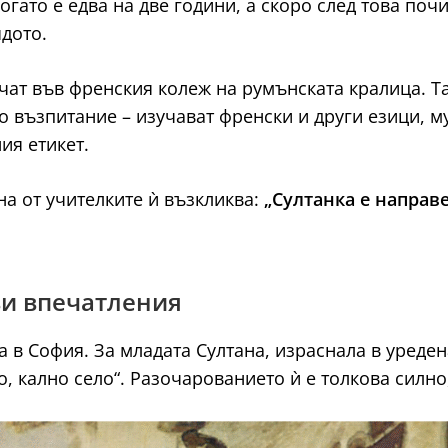
огато е едва на две години, а скоро след това поч
дото.
учат във френския колеж на румънската кралица. Т
възпитание – изучават френски и други езици, муз
ия етикет.
на от учителките ѝ възкликва:
„Султанка е направе
ви впечатления
а в София. За младата Султана, израснала в уреден
 кално село“. Разочарованието ѝ е толкова силно,