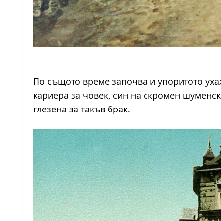
По същото време започва и упоритото ух
кариера за човек, син на скромен шуменск
глезена за такъв брак.