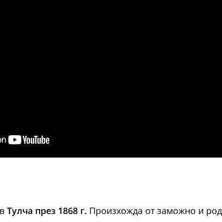
 в
Тулча през 1868 г.
Произхожда от заможно и родо