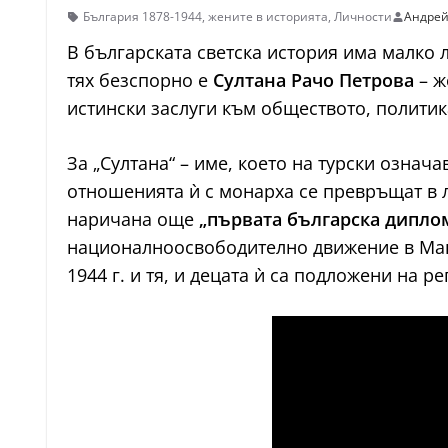
България 1878-1944
,
жените в историята
,
Личности
Андрей
В българската светска история има малко 
тях безспорно е
Султана Рачо Петрова
– ж
истински заслуги към обществото, политика
За „Султана“ – име, което на турски означ
отношенията ѝ с монарха се превръщат в 
наричана още
„първата българска дипло
националноосвободително движение в Макед
1944 г. и тя, и децата ѝ са подложени на р