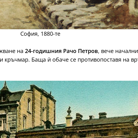
София, 1880-те
ажване на
24-годишния Рачо Петров
, вече началн
и кръчмар. Баща ѝ обаче се противопоставя на вр