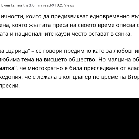
 Енев
12 months
6 min read
1025 Views
личности, които да предизвикват едновременно въ
ена, която жълтата преса на своето време описва 
та и националните каузи често остават в сянка.
ава „царица“ – се говори предимно като за любовни
любима тема на висшето общество. Но малцина об
матка“
, че многократно е била преследвана от вла
ония, че е лежала в концлагер по време на Втора
епресии.