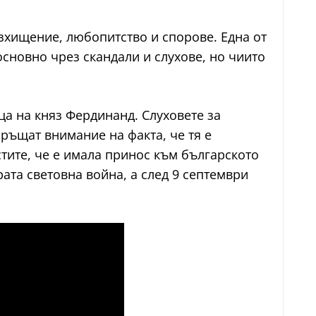
зхищение, любопитство и спорове. Една от
основно чрез скандали и слухове, но чиито
ца на княз Фердинанд. Слуховете за
ръщат внимание на факта, че тя е
стите, че е имала принос към българското
та световна война, а след 9 септември