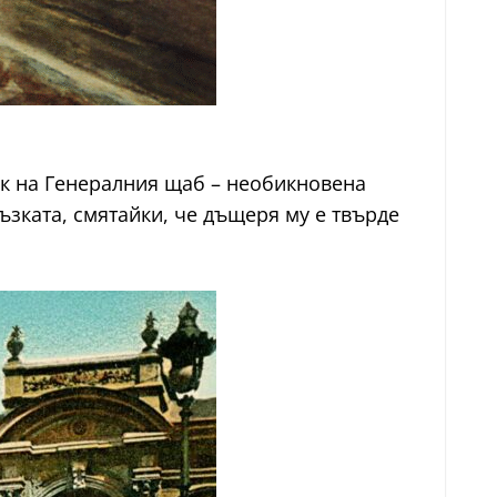
ик на Генералния щаб – необикновена
ъзката, смятайки, че дъщеря му е твърде