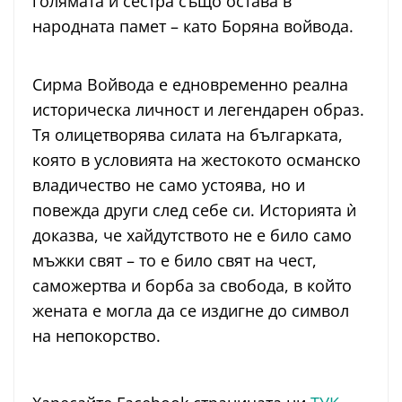
голямата ѝ сестра също остава в
народната памет – като Боряна войвода.
Сирма Войвода е едновременно реална
историческа личност и легендарен образ.
Тя олицетворява силата на българката,
която в условията на жестокото османско
владичество не само устоява, но и
повежда други след себе си. Историята ѝ
доказва, че хайдутството не е било само
мъжки свят – то е било свят на чест,
саможертва и борба за свобода, в който
жената е могла да се издигне до символ
на непокорство.