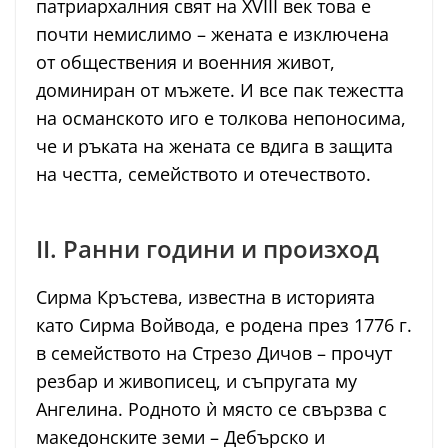
патриархалния свят на XVIII век това е
почти немислимо – жената е изключена
от обществения и военния живот,
доминиран от мъжете. И все пак тежестта
на османското иго е толкова непоносима,
че и ръката на жената се вдига в защита
на честта, семейството и отечеството.
II. Ранни години и произход
Сирма Кръстева, известна в историята
като Сирма Войвода, е родена през 1776 г.
в семейството на Стрезо Дичов – прочут
резбар и живописец, и съпругата му
Ангелина. Родното ѝ място се свързва с
македонските земи – Дебърско и