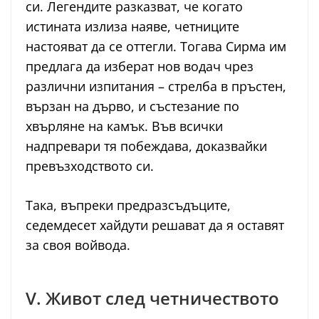
си. Легендите разказват, че когато
истината излиза наяве, четниците
настояват да се оттегли. Тогава Сирма им
предлага да изберат нов водач чрез
различни изпитания – стрелба в пръстен,
вързан на дърво, и състезание по
хвърляне на камък. Във всички
надпревари тя побеждава, доказвайки
превъзходството си.
Така, въпреки предразсъдъците,
седемдесет хайдути решават да я оставят
за своя войвода.
V. Живот след четничеството