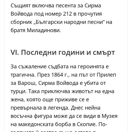
Същият включва песента за Сирма
Войвода под номер 212 в прочутия
сборник „Български народни песни“ на
братя Миладинови.
VI. Последни години и смърт
За съжаление съдбата на героинята е
трагична. През 1864 г., на път от Прилеп
за Варош, Сирма Войвода е убита от
турци. Така приключва животът на една
жена, която още приживе се е
превърнала в легенда. Днес нейна
восъчна фигура може да се види в Музея
на македонската борба в Скопие. По-