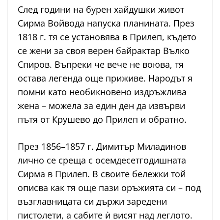
След години на бурен хайдушки живот
Сирма Войвода напуска планината. През
1818 г. тя се установява в Прилеп, където
се жени за своя верен байрактар Вълко
Спиров. Въпреки че вече не воюва, тя
остава легенда още приживе. Народът я
помни като необикновено издръжлива
жена – можела за един ден да извърви
пътя от Крушево до Прилеп и обратно.
През 1856–1857 г. Димитър Миладинов
лично се среща с осемдесетгодишната
Сирма в Прилеп. В своите бележки той
описва как тя още пази оръжията си – под
възглавницата си държи заредени
пистолети, а сабите ѝ висят над леглото.