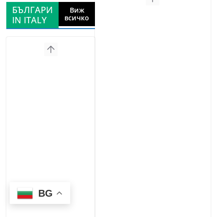
БЪЛГАРИ
Виж
всичко
IN ITALY
BG