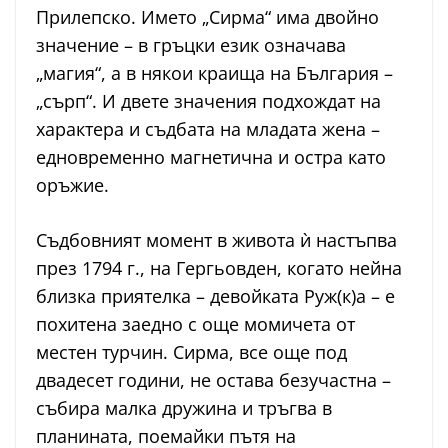
Прилепско. Името „Сирма“ има двойно
значение – в гръцки език означава
„магия“, а в някои краища на България –
„сърп“. И двете значения подхождат на
характера и съдбата на младата жена –
едновременно магнетична и остра като
оръжие.
Съдбовният момент в живота ѝ настъпва
през 1794 г., на Гергьовден, когато нейна
близка приятелка – девойката Руж(к)а – е
похитена заедно с още момичета от
местен турчин. Сирма, все още под
двадесет години, не остава безучастна –
събира малка дружина и тръгва в
планината, поемайки пътя на