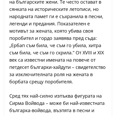
на българските жени. Те често остават в
сянката на историческите летописи, но
народната памет ги е съхранила в песни,
легенди и предания. Показателен е
мотивът за жената, която убива своя
поробител и гордо заявява пред съда:
„Ербап съм била, че съм го убила, хитра
съм била, че съм го скрила.“ От XVIII и XIX
век са известни имената на повече от
петдесет българки-хайдути – свидетелство
за изключителната роля на жената в
борбата срещу поробителя.
Сред тях най-силно изпъква фигурата на
Сирма Войвода – може би най-известната
българка-войвода, възпята в песни и