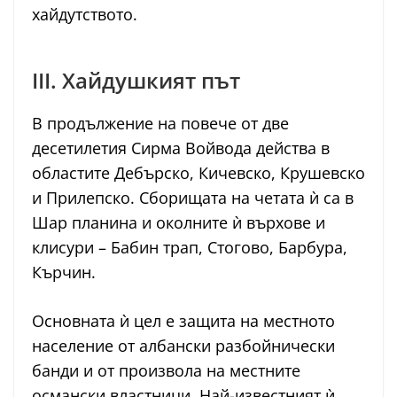
хайдутството.
III. Хайдушкият път
В продължение на повече от две
десетилетия Сирма Войвода действа в
областите Дебърско, Кичевско, Крушевско
и Прилепско. Сборищата на четата ѝ са в
Шар планина и околните ѝ върхове и
клисури – Бабин трап, Стогово, Барбура,
Кърчин.
Основната ѝ цел е защита на местното
население от албански разбойнически
банди и от произвола на местните
османски властници. Най-известният ѝ