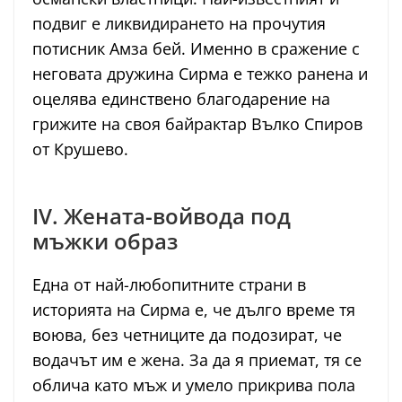
подвиг е ликвидирането на прочутия
потисник Амза бей. Именно в сражение с
неговата дружина Сирма е тежко ранена и
оцелява единствено благодарение на
грижите на своя байрактар Вълко Спиров
от Крушево.
IV. Жената-войвода под
мъжки образ
Една от най-любопитните страни в
историята на Сирма е, че дълго време тя
воюва, без четниците да подозират, че
водачът им е жена. За да я приемат, тя се
облича като мъж и умело прикрива пола