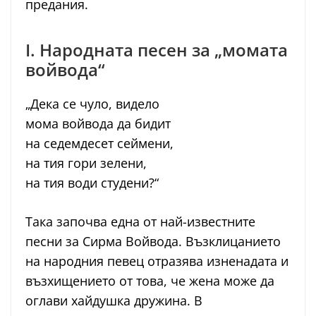
предания.
I. Народната песен за „момата
войвода“
„Дека се чуло, видело
мома войвода да бидит
на седемдесет сеймени,
на тия гори зелени,
на тия води студени?“
Така започва една от най-известните
песни за Сирма Войвода. Възклицанието
на народния певец отразява изненадата и
възхищението от това, че жена може да
оглави хайдушка дружина. В