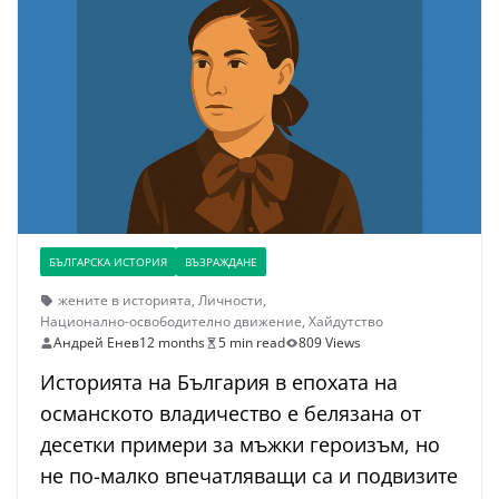
БЪЛГАРСКА ИСТОРИЯ
ВЪЗРАЖДАНЕ
жените в историята
,
Личности
,
Национално-освободително движение
,
Хайдутство
Андрей Енев
12 months
5 min read
809 Views
Историята на България в епохата на
османското владичество е белязана от
десетки примери за мъжки героизъм, но
не по-малко впечатляващи са и подвизите