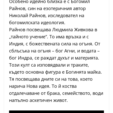
Особено идейно близка е с Богомил
Райнов, син на езотеричния автор
Николай Райнов, изследовател на
богомилската идеология.
Райнов посвещава Людмила Живкова в
„тайното учение“. То има връзка и с
Индия, с божествената сила на огъня. От
сблъсъка на огъня – бог Агни, и водата –
бог Индра, се раждат духът и материята.
Този култ са изповядвали и траките,
където основна фигура е Богинята майка.
Тя посвещава дните си на това, което
нарича Нова идея. То й коства
отдалечаване от брака, семейството, води
напълно аскетичен живот.