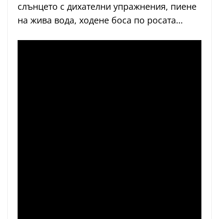
слънцето с дихателни упражнения, пиене
на жива вода, ходене боса по росата…