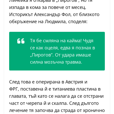
Линейка я откарва в „Пирогов“, но тя
изпада в кома за повече от месец.
Историкът Александър Фол, от близкото
обкръжение на Людмила, споделя:
Тя бе смляна на кайма! Чудя
се как оцеля, едва я познах в
„Пирогов“. От удара имаше
силна мозъчна травма.
След това е оперирана в Австрия и
ФРГ, поставена й е титаниева пластина в
главата, тъй като се налага да се отстрани
част от черепа й и скалпа. След дългото
лечение тя започва да страда от хронично