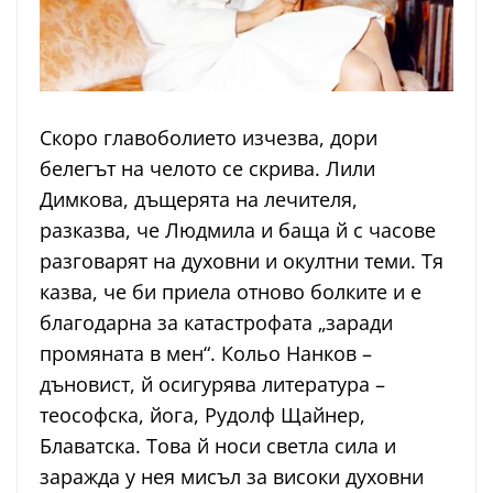
Скоро главоболието изчезва, дори
белегът на челото се скрива. Лили
Димкова, дъщерята на лечителя,
разказва, че Людмила и баща й с часове
разговарят на духовни и окултни теми. Тя
казва, че би приела отново болките и е
благодарна за катастрофата „заради
промяната в мен“. Кольо Нанков –
дъновист, й осигурява литература –
теософска, йога, Рудолф Щайнер,
Блаватска. Това й носи светла сила и
заражда у нея мисъл за високи духовни