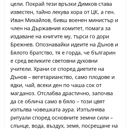
цели. Покрай тези връзки Димков става
известен, тайно лекува хора от ЦК, а ген.
Иван Михайлов, бивш военен министър и
член на Държавния комитет, помага за
издаване на книгите му, търси го дори
Брежнев. Опознавайки идеите на Дънов и
Бялото братство, тя е горда, че българин
е сред великите световни духовни
учители. Храни се според диетите на
Дънов – вегетарианство, само плодове и
ядки, чай, всеки ден по чаша сок от
магданоз. Отслабва драстично, започва
да се облича само в бяло – този цвят
изпълва човешката аура. Изпълнява
ритуали според основните земни сили –
слънце, вода, въздух, земя, посрещане на