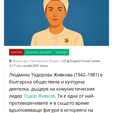
КУЛТУРА
ВЕЛИКИТЕ БЪЛГАРИ
РЕЛИГИЯ
Ванга
,
дух
,
Езотеризъм
,
Индия
,
НДК
Андрей Енев
2 weeks
17 min read
2905 Views
Людмила Тодорова Живкова (1942–1981) е
българска обществена и културна
деятелка, дъщеря на комунистическия
лидер
Тодор Живков
. Тя е една от най-
противоречивите и в същото време
вдъхновяващи фигури в историята на