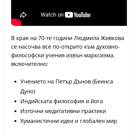
В края на 70-те години Людмила Живкова
се насочва все по-открито към духовно-
философски учения извън марксизма,
включително:
Учението на Петър Дънов (Беинса
Дуно)
Индийската философия и йога
Източни медитативни практики
Хуманистични идеи и глобален мир