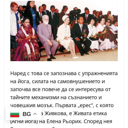
Наред с това се запознава с упражненията
на йога, силата на самовнушението и
започва все повече да се интересува от
тайните механизми на съзнанието и
човешкия мозък. Първата „ерес“, с която
се запознава Живкова, е Живата етика
BG
(Агни йога) на Елена Рьорих. Според нея