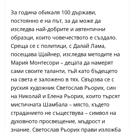
За година обикаля 100 държави,
постоянно е на път, за да може да
изследва най-добрите и автентични
образци, които човечеството е създало.
Среща се с политици, с Далай Лама,
посещава Щайнер, изследва методите на
Мария Монтесори – децата да намерят
сами своите таланти, тъй като бъдещето
на света е заложено в тях. Свързва се с
руския художник Светослав Рьорих, син
на Николай и Елена Рьорих, които търсят
мистичната Шамбала – място, където
страданието не съществува – символ на
духовното просвещение, мъдрост и
знание. Светослав Рьорих прави изложба