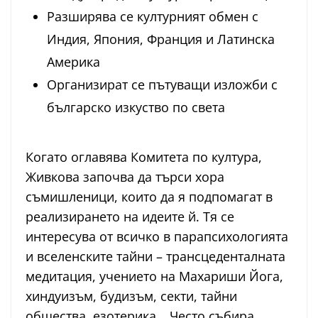
Разширява се културният обмен с
Индия, Япония, Франция и Латинска
Америка
Организират се пътуващи изложби с
българско изкуство по света
Когато оглавява Комитета по култура,
Живкова започва да търси хора
съмишленици, които да я подпомагат в
реализирането на идеите й. Тя се
интересува от всичко в парапсихологията
и вселенските тайни
– трансцеденталната
медитация, учението на Махариши Йога,
хиндуизъм, будизъм, секти, тайни
общества, езотерика… Често събира