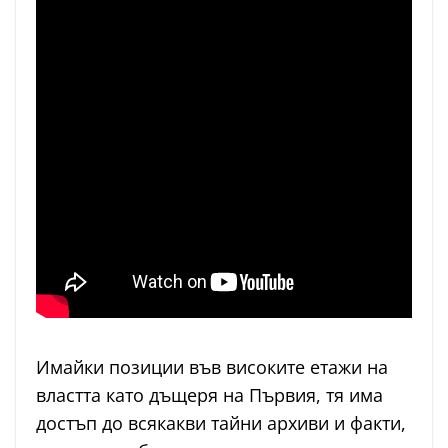
Имайки позиции във високите етажи на
властта като дъщеря на Първия, тя има
достъп до всякакви тайни архиви и факти,