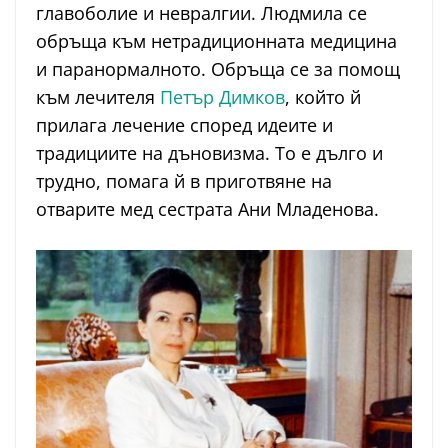
главоболие и невралгии. Людмила се
обръща към нетрадиционната медицина
и паранормалното. Обръща се за помощ
към лечителя
Петър Димков
, който й
прилага лечение според идеите и
традициите на дъновизма. То е дълго и
трудно, помага й в приготвяне на
отварите мед сестрата Ани Младенова.