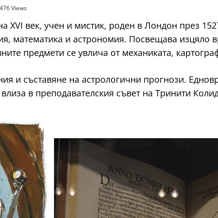
476 Views
а XVI век, учен и мистик, роден в Лондон през 15
я, математика и астрономия. Посвещава изцяло вр
вните предмети се увлича от механиката, картогра
ия и съставяне на астрологични прогнози. Едновр
 влиза в преподавателския съвет на Тринити Коли