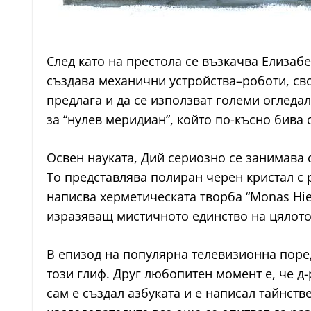
След като на престола се възкачва Елизабе
създава механични устройства–роботи, сво
предлага и да се използват големи огледа
за “нулев меридиан”, който по-късно бива
Освен науката, Дий сериозно се занимава 
То представлява полиран черен кристал с р
написва херметическата творба “Monas Hie
изразяващ мистичното единство на цялото
В епизод на популярна телевизионна поред
този глиф. Друг любопитен момент е, че д
сам е създал азбуката и е написал тайнст