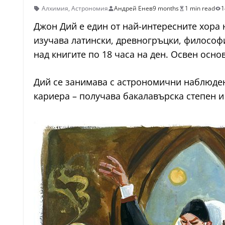
Алхимия
,
Астрономия
Андрей Енев
9 months
1 min read
1
Джон Дий е един от най-интересните хора н
изучава латински, древногръцки, философи
над книгите по 18 часа на ден. Освен осно
Дий се занимава с астрономични наблюден
кариера – получава бакалавърска степен и