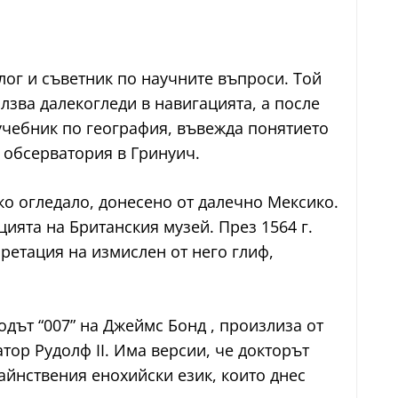
олог и съветник по научните въпроси. Той
лзва далекогледи в навигацията, а после
 учебник по география, въвежда понятието
а обсерватория в Гринуич.
ко огледало, донесено от далечно Мексико.
цията на Британския музей. През 1564 г.
претация на измислен от него глиф,
дът “007” на Джеймс Бонд , произлиза от
тор Рудолф II. Има версии, че докторът
айнствения енохийски език, които днес