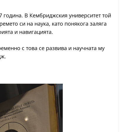
27 година. В Кембриджския университет той
емето си на наука, като понякога заляга
фията и навигацията.
еменно с това се развива и научната му
дж.