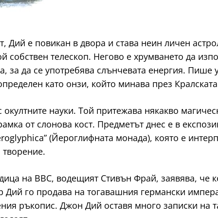
т, Дий е повикан в двора и става неин личен астр
й собствен телескоп. Негово е хрумването да изпо
ла, за да се употребява слънчевата енергия. Пише
 определен като онзи, който минава през Кралскат
с окултните науки. Той притежава някакво магичес
амка от слонова кост. Предметът днес е в експози
roglyphica” (Йероглифната монада), която е интер
 творение.
ица на BBC, водещият Стивън Фрай, заявява, че ко
-р Дий го продава на тогавашния германски импера
вения ръкопис. Джон Дий оставя много записки на т