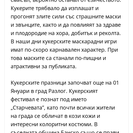
Кукерите трябвало да изплашат и
прогонят злите сили със страшните маски
и звънците, както и да повлияят за здраве
и плодородие на хора, добитък и реколта.
В наши дни кукерските маскарадни игри
имат по-скоро карнавален характер. При
това маските са станали по-пищни и
атрактивни за публиката.
Кукерските празници започват още на 01
Януари в град Разлог. Кукерският
фестивал е познат под името
„Старчевата”, като почти всички жители
на града се обличат в кози кожи и
интересни колоритни костюми. В
съседната община Банско също се прави