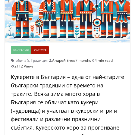
БЪЛГАРИЯ
КУЛТУРА
обичай
,
Традиция
Андрей Енев
7 months
4 min read
2112 Views
Кукерите в България – една от най-старите
български традиции от времето на
траките. Всяка зима много хора в
България се обличат като кукери
(чудовища) и участват в кукерски игри и
фестивали и различни празнични
събития. Кукерското хоро за прогонване