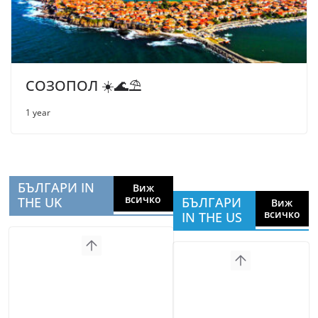
СОЗОПОЛ ☀️🌊⛱
1 year
БЪЛГАРИ IN
Виж
всичко
THE UK
БЪЛГАРИ
Виж
всичко
IN THE US