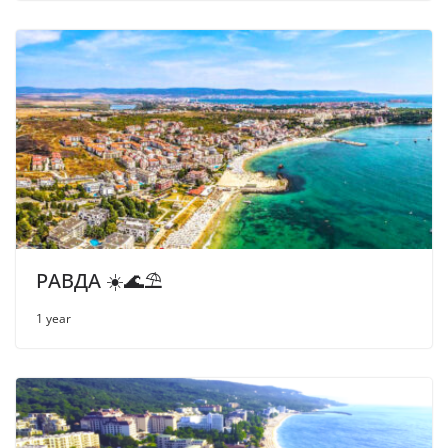
РАВДА ☀️🌊⛱
1 year