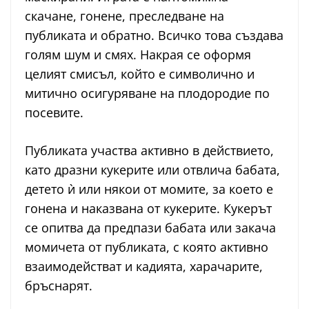
скачане, гонене, преследване на
публиката и обратно. Всичко това създава
голям шум и смях. Накрая се оформя
целият смисъл, който е символично и
митично осигуряване на плодородие по
посевите.
Публиката участва активно в действието,
като дразни кукерите или отвлича бабата,
детето ѝ или някои от момите, за което е
гонена и наказвана от кукерите. Кукерът
се опитва да предпази бабата или закача
момичета от публиката, с която активно
взаимодействат и кадията, харачарите,
бръснарят.