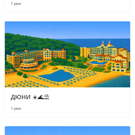
1 year
ДЮНИ ☀️🌊⛱
1 year