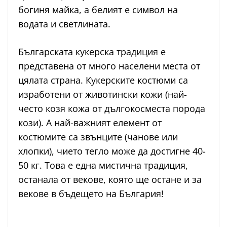
богиня майка, а белият е символ на
водата и светлината.
Българската кукерска традиция е
представена от много населени места от
цялата страна. Кукерските костюми са
изработени от животински кожи (най-
често козя кожа от дългокосместа порода
кози). А най-важният елемент от
костюмите са звънците (чанове или
хлопки), чието тегло може да достигне 40-
50 кг. Това е една мистична традиция,
останала от векове, която ще остане и за
векове в бъдещето на България!