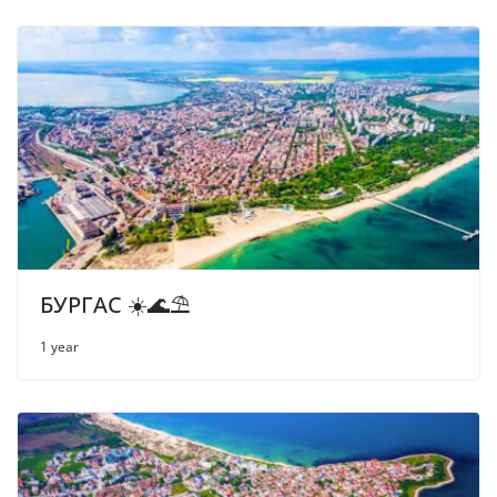
БУРГАС ☀️🌊⛱
1 year