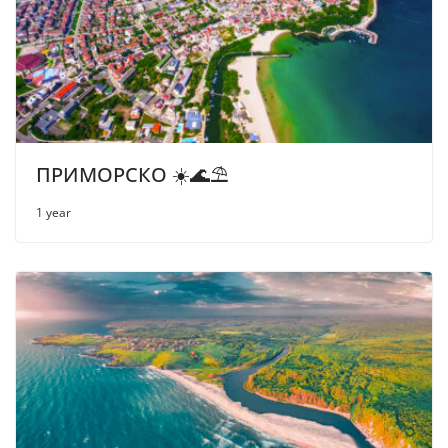
ПРИМОРСКО ☀️🌊⛱
1 year