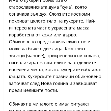
старославянската дума “кука“, която
означава зъл дух. Сложните костюми
покриват цялото тяло на кукерите. Най-
интересната част е украсената маска,
изработена от кожи или дърво.
Обикновено представлява животно и
може да бъде с две лица. Комплект
звънци (чанове), прикрепени към колана,
сигнализират на жителите на отделните
населени места, когато кукерите наближат
къщата. Кукерските празници обикновено
започват след Нова година и завършват
преди Великите пости.
Обичаят в миналото е имал ритуален
смисъл, вероятно останал от езичеството.