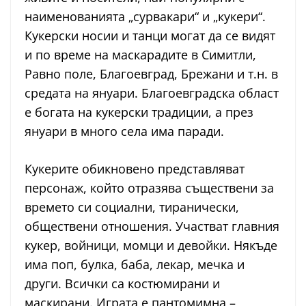
наименованията „сурвакари“ и „кукери“.
Кукерски носии и танци могат да се видят
и по време на маскарадите в Симитли,
Равно поле, Благоевград, Брежани и т.н. в
средата на януари. Благоевградска област
е богата на кукерски традиции, а през
януари в много села има паради.
Кукерите обикновено представляват
персонаж, който отразява съществени за
времето си социални, тиранически,
обществени отношения. Участват главния
кукер, войници, момци и девойки. Някъде
има поп, булка, баба, лекар, мечка и
други. Всички са костюмирани и
маскирани. Играта е пантомимна –