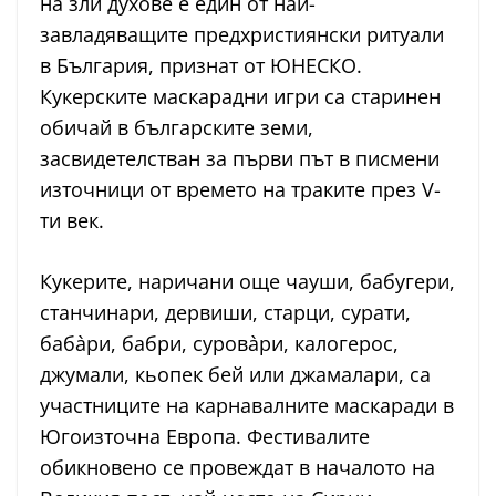
на зли духове е един от най-
завладяващите предхристиянски ритуали
в България, признат от ЮНЕСКО.
Кукерските маскарадни игри са старинен
обичай в българските земи,
засвидетелстван за първи път в писмени
източници от времето на траките през V-
ти век.
Кукерите, наричани още чауши, бабугери,
станчинари, дервиши, старци, сурати,
баба̀ри, бабри, сурова̀ри, калогерос,
джумали, кьопек бей или джамалари, са
участниците на карнавалните маскаради в
Югоизточна Европа. Фестивалите
обикновено се провеждат в началото на