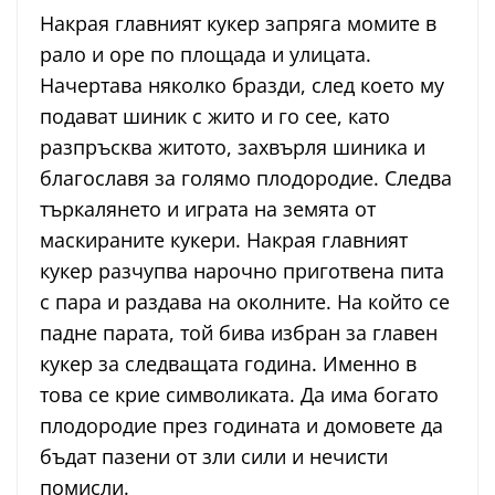
Накрая главният кукер запряга момите в
рало и оре по площада и улицата.
Начертава няколко бразди, след което му
подават шиник с жито и го сее, като
разпръсква житото, захвърля шиника и
благославя за голямо плодородие. Следва
търкалянето и играта на земята от
маскираните кукери. Накрая главният
кукер разчупва нарочно приготвена пита
с пара и раздава на околните. На който се
падне парата, той бива избран за главен
кукер за следващата година. Именно в
това се крие символиката. Да има богато
плодородие през годината и домовете да
бъдат пазени от зли сили и нечисти
помисли.