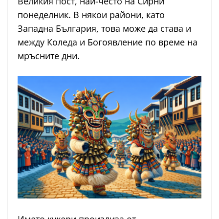
Великия пост, най-често на Сирни
понеделник. В някои райони, като
Западна България, това може да става и
между Коледа и Богоявление по време на
мръсните дни.
Името кукери произлиза от