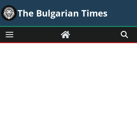
Skip
The Bulgarian Times
to
content