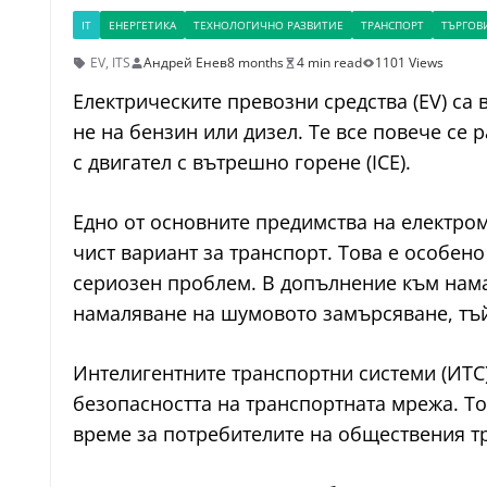
IT
ЕНЕРГЕТИКА
ТЕХНОЛОГИЧНО РАЗВИТИЕ
ТРАНСПОРТ
ТЪРГОВ
EV
,
ITS
Андрей Енев
8 months
4 min read
1101 Views
Електрическите превозни средства (EV) са 
не на бензин или дизел. Те все повече се
с двигател с вътрешно горене (ICE).
Едно от основните предимства на електром
чист вариант за транспорт. Това е особено
сериозен проблем. В допълнение към нама
намаляване на шумовото замърсяване, тъй 
Интелигентните транспортни системи (ИТС)
безопасността на транспортната мрежа. То
време за потребителите на обществения т