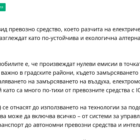
ИЯ
вид превозно средство, което разчита на електрич
 разглеждат като по-устойчива и екологична алтер
обилите е, че произвеждат нулеви емисии в точкат
 важно в градските райони, където замърсяването 
ляването на замърсяването на въздуха, електром
като са много по-тихи от превозните средства с IC
 се отнасят до използването на технологии за под
ва може да включва всичко – от системи за управ
ранспорт до автономни превозни средства и интел