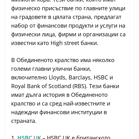
физическо присъствие по главните улици
на градовете в цялата страна, предлагат
набор от финансови продукти и услуги на
физически лица, фирми и организации са
известни като High street банки.
В Обединеното кралство има няколко
големи главни улични банки,
включително Lloyds, Barclays, HSBC и
Royal Bank of Scotland (RBS). Тези банки
имат дълга история в Обединеното
кралство и са сред най-известните и
надеждни финансови институции в
страната.
1.
HSBC UK
– HSBC UK е британското