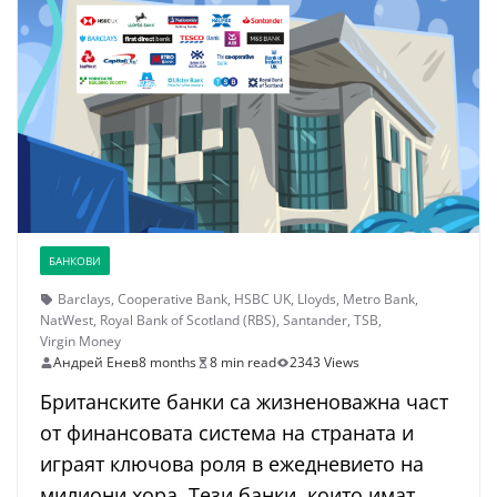
БАНКОВИ
Barclays
,
Cooperative Bank
,
HSBC UK
,
Lloyds
,
Metro Bank
,
NatWest
,
Royal Bank of Scotland (RBS)
,
Santander
,
TSB
,
Virgin Money
Андрей Енев
8 months
8 min read
2343 Views
Британските банки са жизненоважна част
от финансовата система на страната и
играят ключова роля в ежедневието на
милиони хора. Тези банки, които имат