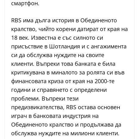
смартфон.
RBS има дълга история в Обединеното
кралство, чийто корени датират от края на
18 век. Известна е със силното си
присъствие в Шотландия и с ангажимента
си да обслужва нуждите на своите
клиенти. Въпреки това банката е била
критикувана в миналото за ролята си във
финансовата криза от края на 2000-те
години и справянето с определени
проблеми. Въпреки тези
предизвикателства, RBS остава основен
играч в банковата индустрия на
Обединеното кралство и продължава да
обслужва нуждите на милиони клиенти.