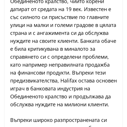
Обединеното кралство, чийто корени
датират от средата на 19 век. Известен е
със силното си присъствие по главните
улици на малки и големи градове в цялата
страна и с ангажимента си да обслужва
нуждите на своите клиенти. Банката обаче
е била критикувана в миналото за
справянето си с определени проблеми,
като например неправилната продажба
на финансови продукти. Въпреки тези
предизвикателства, Halifax остава основен
играч в банковата индустрия на
Обединеното кралство и продължава да
обслужва нуждите на милиони клиенти.
Въпреки широко разпространената си