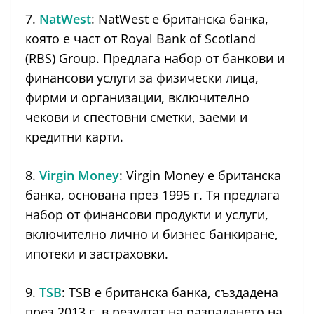
7.
NatWest
: NatWest е британска банка,
която е част от Royal Bank of Scotland
(RBS) Group. Предлага набор от банкови и
финансови услуги за физически лица,
фирми и организации, включително
чекови и спестовни сметки, заеми и
кредитни карти.
8.
Virgin Money
: Virgin Money е британска
банка, основана през 1995 г. Тя предлага
набор от финансови продукти и услуги,
включително лично и бизнес банкиране,
ипотеки и застраховки.
9.
TSB
: TSB е британска банка, създадена
през 2013 г. в резултат на разпадането на