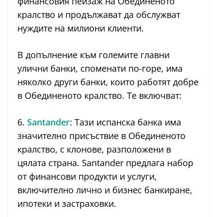
финансовия пейзаж на Обединеното
кралство и продължават да обслужват
нуждите на милиони клиенти.
В допълнение към големите главни
улични банки, споменати по-горе, има
няколко други банки, които работят добре
в Обединеното кралство. Те включват:
6.
Santander
: Тази испанска банка има
значително присъствие в Обединеното
кралство, с клонове, разположени в
цялата страна. Santander предлага набор
от финансови продукти и услуги,
включително лично и бизнес банкиране,
ипотеки и застраховки.