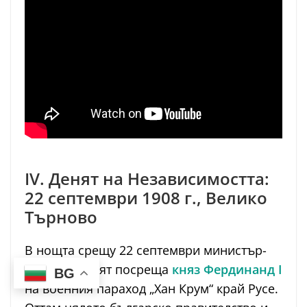
IV. Денят на Независимостта:
22 септември 1908 г., Велико
Търново
В нощта срещу 22 септември министър-
председателят посреща
княз Фердинанд I
BG
на военния параход „Хан Крум“ край Русе.