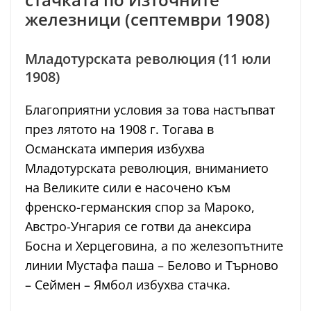
железници (септември 1908)
Младотурската революция (11 юли
1908)
Благоприятни условия за това настъпват
през лятото на 1908 г. Тогава в
Османската империя избухва
Младотурската революция, вниманието
на Великите сили е насочено към
френско-германския спор за Мароко,
Австро-Унгария се готви да анексира
Босна и Херцеговина, а по железопътните
линии Мустафа паша – Белово и Търново
– Сеймен – Ямбол избухва стачка.