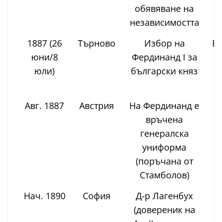
обявяване на
независимостта
1887 (26
Търново
Избор на
ВН
юни/8
Фердинанд I за
юли)
български княз
Авг. 1887
Австрия
На Фердинанд е
връчена
генералска
Г
униформа
(поръчана от
Стамболов)
Нач. 1890
София
Д-р Лагенбух
(довереник на