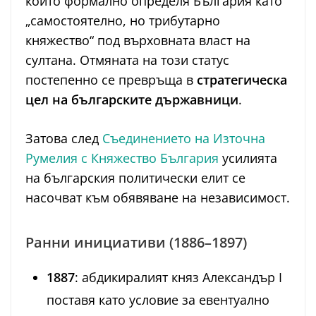
който формално определя България като
„самостоятелно, но трибутарно
княжество“ под върховната власт на
султана. Отмяната на този статус
постепенно се превръща в
стратегическа
цел на българските държавници
.
Затова след
Съединението на Източна
Румелия с Княжество България
усилията
на българския политически елит се
насочват към обявяване на независимост.
Ранни инициативи (1886–1897)
1887
: абдикиралият княз Александър I
поставя като условие за евентуално