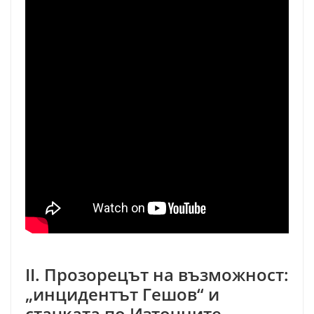
II. Прозорецът на възможност:
„инцидентът Гешов“ и
стачката по Източните