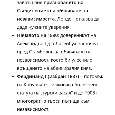
завръщане
признаването на
Съединението
и
обявяване на
независимостта
. Лондон отказва да
даде нужните уверения.
Началото на 1890
: довереникът на
Александър I д-р Лагенбух настоява
пред Стамболов за обявяване на
независимост, което би улеснило
връщането на абдикиралия княз.
Фердинанд I (избран 1887)
– потомък
на Кобургите – изживява болезнено
статута на „турски васал“ и до 1908 г.
многократно търси пътища към
независимост.