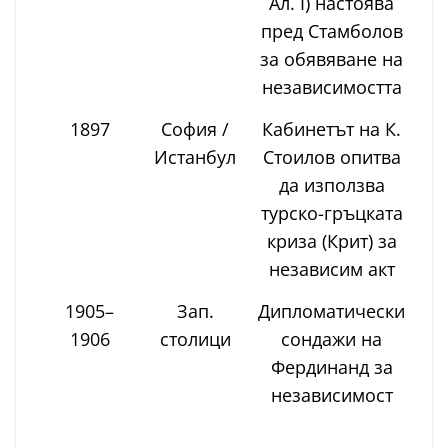
Ал. I) настоява
пред Стамболов
за обявяване на
независимостта
1897
София /
Кабинетът на К.
Истанбул
Стоилов опитва
да използва
турско-гръцката
криза (Крит) за
независим акт
1905–
Зап.
Дипломатически
1906
столици
сондажи на
Фердинанд за
независимост