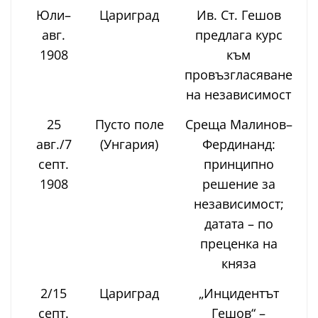
Юли–
Цариград
Ив. Ст. Гешов
авг.
предлага курс
Г
1908
към
провъзгласяване
на независимост
25
Пусто поле
Среща Малинов–
авг./7
(Унгария)
Фердинанд:
септ.
принципно
Ф
1908
решение за
независимост;
датата – по
преценка на
княза
2/15
Цариград
„Инцидентът
септ.
Гешов“ –