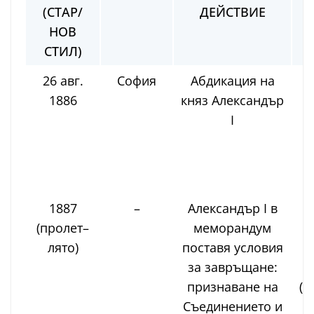
(СТАР/
ДЕЙСТВИЕ
НОВ
СТИЛ)
26 авг.
София
Абдикация на
1886
княз Александър
I
1887
–
Александър I в
(пролет–
меморандум
лято)
поставя условия
за завръщане:
признаване на
(В
Съединението и