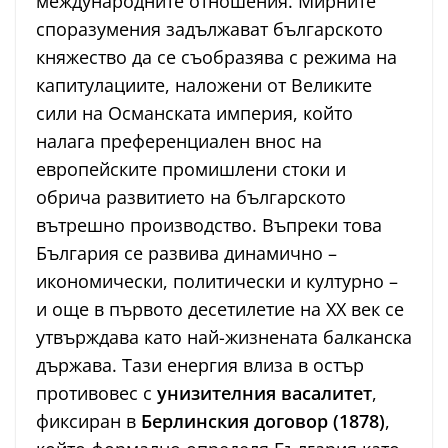
международните отношения. Мирните
споразумения задължават българското
княжество да се съобразява с режима на
капитулациите, наложени от Великите
сили на Османската империя, който
налага преференциален внос на
европейските промишлени стоки и
обрича развитието на българското
вътрешно производство. Въпреки това
България се развива динамично –
икономически, политически и културно –
и още в първото десетилетие на ХХ век се
утвърждава като най-жизнената балканска
държава. Тази енергия влиза в остър
противовес с
унизителния васалитет
,
фиксиран в
Берлинския договор (1878)
,