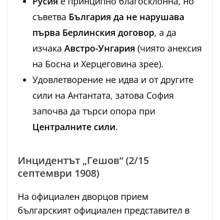
Русия
е принципно благосклонна, но
съветва
България да не нарушава
първа Берлинския договор
, а да
изчака
Австро-Унгария
(чиято анексия
на Босна и Херцеговина зрее).
Удовлетворение не идва и от другите
сили на Антантата, затова София
започва да търси опора при
Централните сили
.
Инцидентът „Гешов“ (2/15
септември 1908)
На официален дворцов прием
българският официален представител в