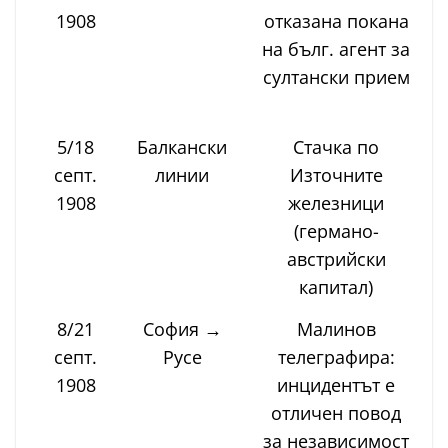
1908
отказана покана
Т
на бълг. агент за
султански прием
5/18
Балкански
Стачка по
К
септ.
линии
Източните
1908
железници
(германо-
австрийски
капитал)
8/21
София →
Малинов
септ.
Русе
телеграфира:
1908
инцидентът е
отличен повод
за независимост