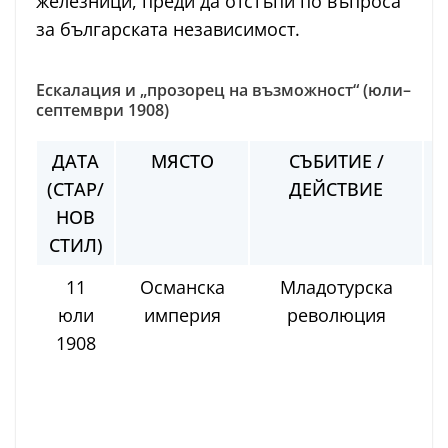
железници, преди да отстъпи по въпроса
за българската независимост.
Ескалация и „прозорец на възможност“ (юли–
септември 1908)
ДАТА
МЯСТО
СЪБИТИЕ /
(СТАР/
ДЕЙСТВИЕ
У
НОВ
СТИЛ)
11
Османска
Младотурска
юли
империя
революция
„
1908