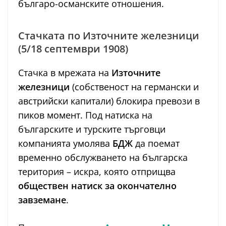
българо-османските отношения.
Стачката по Източните железници
(5/18 септември 1908)
Стачка в мрежата на
Източните
железници
(собственост на германски и
австрийски капитали) блокира превози в
пиков момент. Под натиска на
българските и турските търговци
компанията умолява
БДЖ
да поемат
временно обслужването на българска
територия – искра, която отприщва
обществен натиск за окончателно
завземане
.