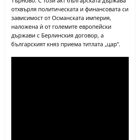
Търново. С този акт българската държава
отхвърля политическата и финансовата си
зависимост от Османската империя,
наложена ѝ от големите европейски
държави с Берлинския договор, а
българският княз приема титлата „цар“.