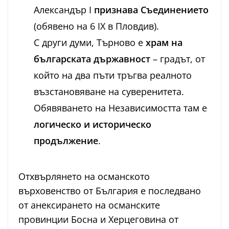
Александър I
признава Съединението
(обявено на 6 IX в Пловдив).
С други думи, Търново е
храм на
българската държавност
– градът, от
който на два пъти тръгва реалното
възстановяване на суверенитета.
Обявяването на Независимостта там е
логическо и историческо
продължение
.
Отхвърлянето на османското
върховенство от България е последвано
от анексирането на османските
провинции Босна и Херцеговина от