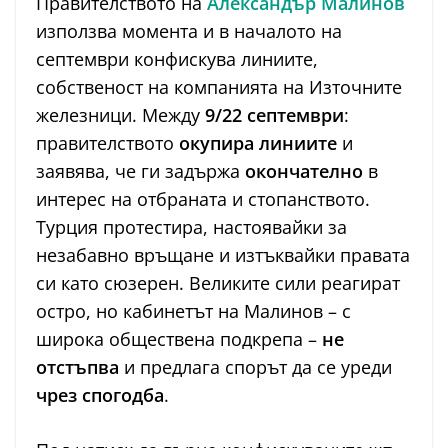
Правителството на
Александър Малинов
използва момента и в началото на
септември конфискува линиите,
собственост на компанията на Източните
железници. Между
9/22 септември
:
правителството
окупира линиите
и
заявява, че ги задържа
окончателно
в
интерес на отбраната и стопанството.
Турция протестира, настоявайки за
незабавно връщане и изтъквайки правата
си като сюзерен. Великите сили реагират
остро, но кабинетът на Малинов – с
широка обществена подкрепа –
не
отстъпва
и предлага спорът да се уреди
чрез спогодба
.