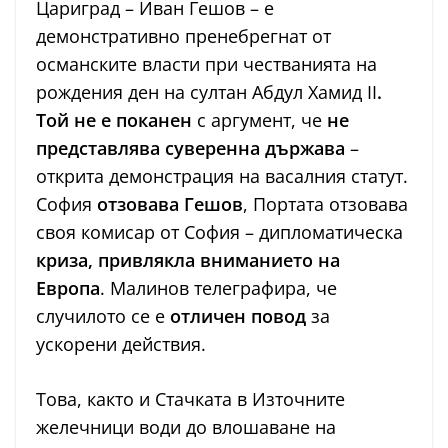
Цариград – Иван Гешов – е
демонстративно пренебрегнат от
османските власти при честванията на
рождения ден на султан Абдул Хамид II
.
Той не е поканен
с аргумент, че
не
представлява суверенна държава
–
открита демонстрация на васалния статут.
София
отзовава Гешов
, Портата отзовава
своя комисар от София – дипломатическа
криза, привлякла вниманието на
Европа
. Малинов телеграфира, че
случилото се е
отличен повод
за
ускорени действия.
Това, както и Стачката в Източните
желечници води до влошаване на