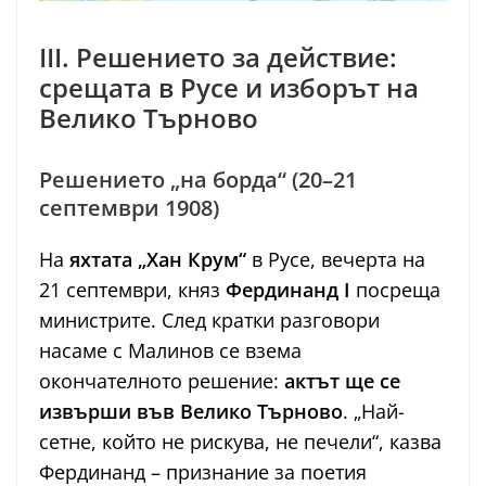
III. Решението за действие:
срещата в Русе и изборът на
Велико Търново
Решението „на борда“ (20–21
септември 1908)
На
яхтата „Хан Крум“
в Русе, вечерта на
21 септември, княз
Фердинанд I
посреща
министрите. След кратки разговори
насаме с Малинов се взема
окончателното решение:
актът ще се
извърши във Велико Търново
. „Най-
сетне, който не рискува, не печели“, казва
Фердинанд – признание за поетия