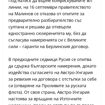
Под натиск да върне конфискуваните жп
линии, на 16 септември правителството
на Малинов се отказва от опитите за
предварително разбирателство със
султана и решава да отхвърли
едностранно сюзеренитета му, без да
съгласува намеренията си с Великите
сили – гаранти на Берлинския договор.
В предходните седмици Русия се опитва
да сдържа българските намерения, докато
издейства съгласието на Австро-Унгария
за ревизия на договора с отстъпки за себе
си (отваряне на Проливите за руската
флота). От своя страна, Австро-Унгария
настоява за връщане на Източните