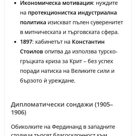
Икономическа мотивация
: нуждите
на
протекционистка индустриална
политика
изискват пълен суверенитет
в митническата и търговската сфера.
1897
: кабинетът на
Константин
Стоилов
опитва да използва турско-
гръцката криза за Крит – без успех
поради натиска на Великите сили и
бързото ѝ уреждане.
Дипломатически сондажи (1905–
1906)
Обиколките на Фердинанд в западните
столици търсят благосклонност към