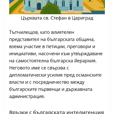
Църквата св. Стефан в Цариград
Тъпчилещов, като влиятелен
представител на българската община,
взема участие в петиции, преговори и
инициативи, насочени към утвърждаване
на самостоятелна българска йерархия.
Неговото име се свързва с
дипломатически усилия пред османските
власти и с посредничество между
българските първенци и държавната
администрация.
Връзки с българската интелигенция