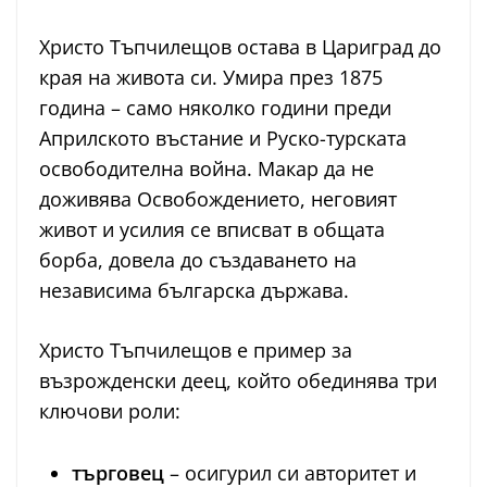
Христо Тъпчилещов остава в Цариград до
края на живота си. Умира през 1875
година – само няколко години преди
Априлското въстание и Руско-турската
освободителна война. Макар да не
доживява Освобождението, неговият
живот и усилия се вписват в общата
борба, довела до създаването на
независима българска държава.
Христо Тъпчилещов е пример за
възрожденски деец, който обединява три
ключови роли:
търговец
– осигурил си авторитет и