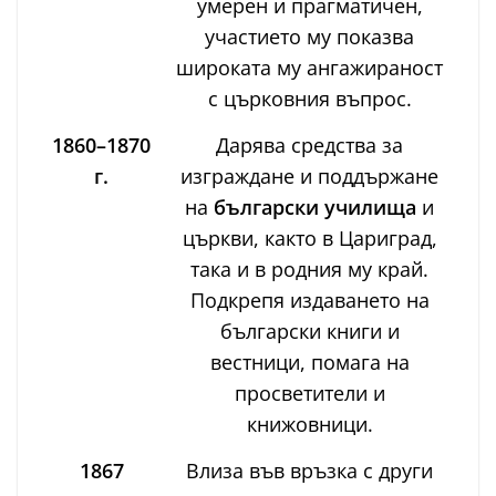
умерен и прагматичен,
участието му показва
широката му ангажираност
с църковния въпрос.
1860–1870
Дарява средства за
г.
изграждане и поддържане
на
български училища
и
църкви, както в Цариград,
така и в родния му край.
Подкрепя издаването на
български книги и
вестници, помага на
просветители и
книжовници.
1867
Влиза във връзка с други