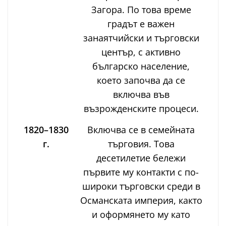
Загора. По това време
градът е важен
занаятчийски и търговски
център, с активно
българско население,
което започва да се
включва във
възрожденските процеси.
1820–1830
Включва се в семейната
г.
търговия. Това
десетилетие бележи
първите му контакти с по-
широки търговски среди в
Османската империя, както
и оформянето му като