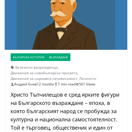
БЪЛГАРСКА ИСТОРИЯ
ВЪЗРАЖДАНЕ
Бележити възрожденци
,
Движение за новобългарска просвета
,
Движение за църковна независимост
,
Личности
Андрей Енев
12 months
7 min read
561 Views
Христо Тъпчилещов е сред ярките фигури
на Българското възраждане – епоха, в
която българският народ се пробужда за
културна и национална самостоятелност.
Той е търговец, общественик и един от