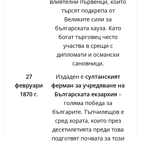
влиятелни първенци, които
търсят подкрепа от
Великите сили за
българската кауза. Като
богат търговец често
участва в срещи с
дипломати и османски
сановници.
27
Издаден е
султанският
февруари
ферман за учредяване на
1870 г.
Българската екзархия
–
голяма победа за
българите. Тъпчилещов е
сред хората, които през
десетилетията преди това
подготвят почвата за този