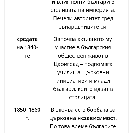
и влиятелни българи
в
столицата на империята.
Печели авторитет сред
сънародниците си.
средата
Започва активното му
на 1840-
участие в българския
те
обществен живот в
Цариград – подпомага
училища, църковни
инициативи и млади
българи, които идват в
столицата.
1850–1860
Включва се в
борбата за
г.
църковна независимост
.
По това време българите