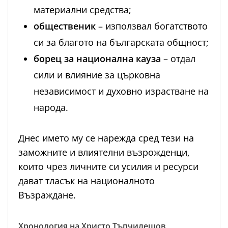
материални средства;
общественик
– използвал богатството
си за благото на българската общност;
борец за национална кауза
– отдал
сили и влияние за църковна
независимост и духовно израстване на
народа.
Днес името му се нарежда сред тези на
заможните и влиятелни възрожденци,
които чрез личните си усилия и ресурси
дават тласък на националното
Възраждане.
Хронология на Христо Тъпчилещов