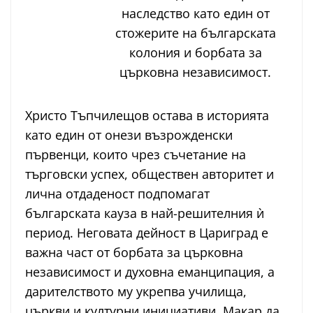
наследство като един от
стожерите на българската
колония и борбата за
църковна независимост.
Христо Тъпчилещов остава в историята
като един от онези възрожденски
първенци, които чрез съчетание на
търговски успех, обществен авторитет и
лична отдаденост подпомагат
българската кауза в най-решителния ѝ
период. Неговата дейност в Цариград е
важна част от борбата за църковна
независимост и духовна еманципация, а
дарителството му укрепва училища,
църкви и културни инициативи. Макар да