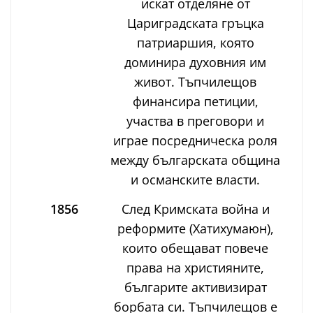
искат отделяне от
Цариградската гръцка
патриаршия, която
доминира духовния им
живот. Тъпчилещов
финансира петиции,
участва в преговори и
играе посредническа роля
между българската община
и османските власти.
1856
След Кримската война и
реформите (Хатихумаюн),
които обещават повече
права на християните,
българите активизират
борбата си. Тъпчилещов е