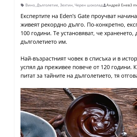
Вино
,
Дълголетие
,
Зехтин
,
Черен шоколад
Андрей Енев
3 m
Експертите на Eden’s Gate проучват начина
живеят рекордно дълго. По-конкретно, екс
100 години. Те установяват, че храненето,
дълголетието им.
Най-възрастният човек в списъка и в истор
успял да преживее повече от 120 години. К
питат за тайните на дълголетието, тя отгов