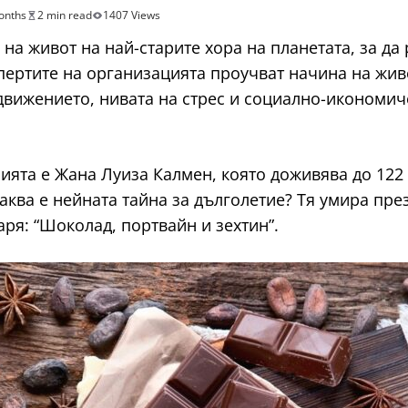
onths
2 min read
1407 Views
 на живот на най-старите хора на планетата, за да
пертите на организацията проучват начина на жив
 движението, нивата на стрес и социално-икономич
ията е Жана Луиза Калмен, която доживява до 122 
аква е нейната тайна за дълголетие? Тя умира през 
аря: “Шоколад, портвайн и зехтин”.