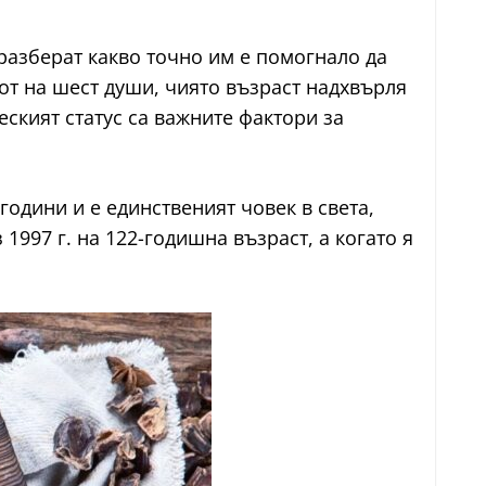
 разберат какво точно им е помогнало да
от на шест души, чиято възраст надхвърля
еският статус са важните фактори за
години и е единственият човек в света,
1997 г. на 122-годишна възраст, а когато я